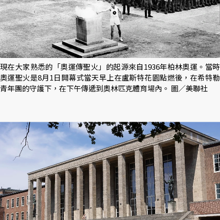
現在大家熟悉的「奧運傳聖火」的起源來自1936年柏林奧運。當時
奧運聖火是8月1日開幕式當天早上在盧斯特花園點燃後，在希特勒
青年團的守護下，在下午傳遞到奧林匹克體育場內。 圖／美聯社