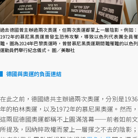
過去德國曾主辦過兩次奧運，但兩次奧運都蒙上一層陰影。例如：
1972年的慕尼黑奧運曾發生恐怖攻擊，導致以色列代表團全員罹
難。圖為2024年巴黎奧運時，曾替慕尼黑奧運期間難罹難的以色列
運動員們舉行紀念儀式。 圖／美聯社
德國與奧運的負面連結
在此之前，德國總共主辦過兩次奧運，分別是1936
年的柏林奧運，以及1972年的慕尼黑奧運。然而，
這兩屆德國奧運都稱不上圓滿落幕——前者如前文
所提及，因納粹政權而蒙上一層揮之不去的陰影；