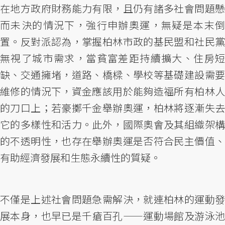
在地方政府財務能力有限，且仍有諸多社會問題懸
而未決的情況下，強行申辦奧運，無疑是本末倒
置。反對派認為，掌握柏林市政的基民盟和社民黨
無視了城市需求，當貧富差距持續擴大、住房短
缺、交通擁堵，道路、橋樑、學校等基礎建設需要
維修的情況下，資金應該用於能夠造福所有柏林人
的刀口上；若豪擲千金舉辦奧運，柏林將逐漸失去
它的多樣性和活力。此外，國際奧會及其組織架構
的不透明性，也存在舉辦奧運是否符合民主價值、
有助經濟發展和生態永續性的質疑。
不僅是上述社會問題急需解決，就連柏林的運動發
展本身，也早已是千瘡百孔——運動場館及游泳池