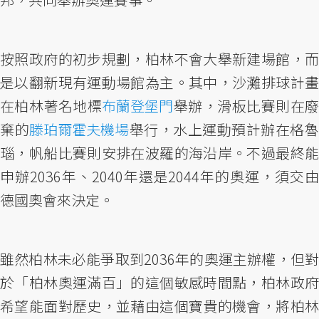
按照政府的初步規劃，柏林不會大舉新建場館，而
是以翻新現有運動場館為主。其中，沙灘排球計畫
在柏林著名地標
布蘭登堡門
舉辦，滑板比賽則在
棄的
滕珀爾霍夫機場
舉行，水上運動預計辦在格
瑙，帆船比賽則安排在波羅的海沿岸。不過最終能
申辦2036年、2040年還是2044年的奧運，須交由
德國奧會來決定。
雖然柏林未必能爭取到2036年的奧運主辦權，但對
於「柏林奧運滿百」的這個敏感時間點，柏林政府
希望能面對歷史，並藉由這個寶貴的機會，將柏林