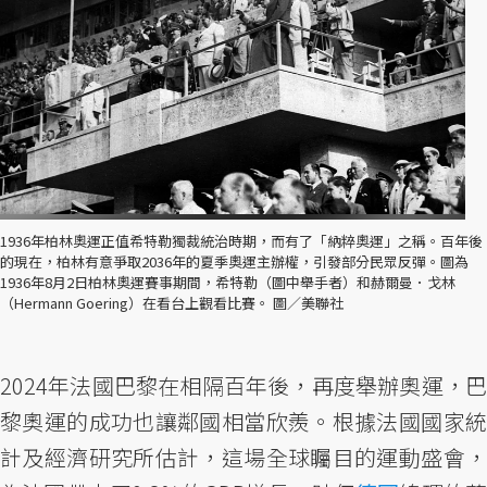
1936年柏林奧運正值希特勒獨裁統治時期，而有了「納粹奧運」之稱。百年後
的現在，柏林有意爭取2036年的夏季奧運主辦權，引發部分民眾反彈。圖為
1936年8月2日柏林奧運賽事期間，希特勒（圖中舉手者）和赫爾曼．戈林
（Hermann Goering）在看台上觀看比賽。 圖／美聯社
2024年法國巴黎在相隔百年後，再度舉辦奧運，巴
黎奧運的成功也讓鄰國相當欣羨。根據法國國家統
計及經濟研究所估計，這場全球矚目的運動盛會，