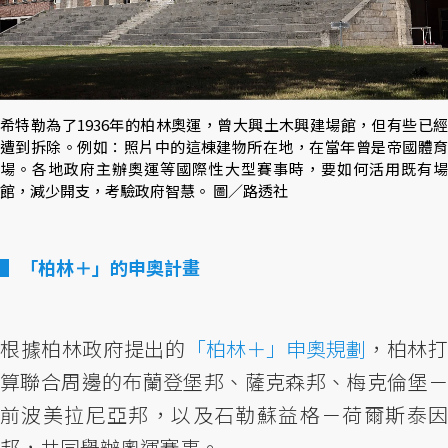
希特勒為了1936年的柏林奧運，曾大興土木興建場館，但有些已經
遭到拆除。例如：照片中的這棟建物所在地，在當年曾是帝國體育
場。各地政府主辦奧運等國際性大型賽事時，要如何活用既有場
館，減少開支，考驗政府智慧。 圖／路透社
「柏林＋」的申奧計畫
根據柏林政府提出的
「柏林＋」申奧規劃
，柏林
算聯合周邊的布蘭登堡邦、薩克森邦、梅克倫堡－
前波美拉尼亞邦，以及石勒蘇益格－荷爾斯泰因
邦，共同舉辦奧運賽事。