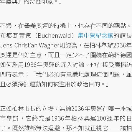
年慶典』的奇怪印象。」
不過，在舉辦奧運的時機上，也存在不同的觀點。
布痕瓦爾德（Buchenwald）
集中營紀念館
的館
Jens-Christian Wagner則認為，在柏林舉辦2036年
奧運是個好主意，而且一定少不了圍繞在納粹德國
如何濫用1936年奧運的深入討論。他在接受廣播訪
問時表示：「我們必須有意識地處理這個問題，並
且必須探討運動如何被濫用於政治目的。」
正如柏林市長的立場，無論2036年奧運在哪一座城
市舉辦，它終究是1936年柏林奧運100週年的日
子。既然誰都無法迴避，那不如就正視它——讓柏