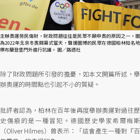
主辦奧運勞民傷財，財政問題往往是民眾不願申奧的原因之一。圖
為2022年北京冬奧開幕式當天，聲援圖博的民眾在德國柏林知名地
標布蘭登堡門外進行抗議。 圖／路透社
除了財政問題所引發的擔憂，如本文開篇所述，舉
辦奧運的時間點也引起不小的質疑。
批評者認為，柏林在百年後再度舉辦奧運對過往歷
史傷痕的是一種冒犯。德國歷史學家希爾梅斯
（Oliver Hilmes）曾表示：「這會產生一種對『百