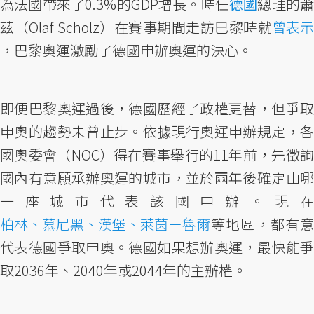
為法國帶來了0.3%的GDP增長。時任
德國
總理的
茲（Olaf Scholz）在賽事期間走訪巴黎時就
曾表示
，巴黎奧運激勵了德國申辦奧運的決心。
即便巴黎奧運過後，德國歷經了政權更替，但爭取
申奧的趨勢未曾止步。依據現行奧運申辦規定，各
國奧委會（NOC）得在賽事舉行的11年前，先徵詢
國內有意願承辦奧運的城市，並於兩年後確定由哪
一座城市代表該國申辦。現在
柏林、慕尼黑、漢堡、萊茵－魯爾
等地區，都有意
代表德國爭取申奧。德國如果想辦奧運，最快能爭
取2036年、2040年或2044年的主辦權。