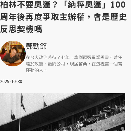
柏林不要奧運？「納粹奧運」100
周年後再度爭取主辦權，會是歷史
反思契機嗎
鄭勁節
在台大政治系待了七年，拿到兩張畢業證書。曾任
職於政黨、顧問公司，現居苗栗，在這裡當一個寫
運動的人。
2025-10-30