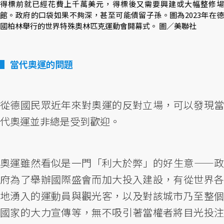
得標前就已經花費上千萬美元，得標後又需要興建或大幅整修場
館。政府的口袋如果不夠深，甚至可能債留子孫。圖為2023年在德
國柏林舉行的世界特殊奧林匹克運動會開幕式。 圖／美聯社
當代奧運的問題
從德國民眾近年來對奧運的反對立場，可以發現當
代奧運並非總是受到歡迎。
奧運雖然看似是一門「利大於弊」的好生意——政
府為了舉辦國際盛會而加大投入建設，有從世界各
地湧入的運動員與觀光客，以及對該城市乃至整個
國家的大力宣傳等，無不吸引著當權者將目光投注