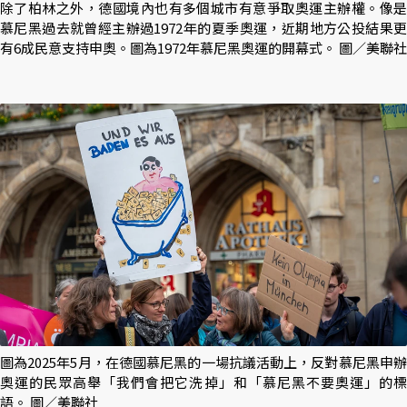
除了柏林之外，德國境內也有多個城市有意爭取奧運主辦權。像是
慕尼黑過去就曾經主辦過1972年的夏季奧運，近期地方公投結果更
有6成民意支持申奧。圖為1972年慕尼黑奧運的開幕式。 圖／美聯社
圖為2025年5月，在德國慕尼黑的一場抗議活動上，反對慕尼黑申辦
奧運的民眾高舉「我們會把它洗掉」和「慕尼黑不要奧運」的標
語。 圖／美聯社