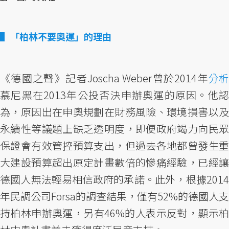
「柏林不要奧運」的理由
《德國之聲》記者Joscha Weber曾於2014年
分析
慕尼黑在2013年公投否決申辦奧運的原因。他認
為，原因出在申奧規劃在財務風險、環境損害以及
永續性等議題上缺乏透明度，即便政府竭力向民眾
保證會有效管控預算支出，但過去各地都曾發生重
大建設預算超出原定計畫數倍的慘痛經驗，已經讓
德國人無法輕易相信政府的承諾。此外，根據2014
年民調公司Forsa的調查結果，僅有52%的德國人支
持柏林申辦奧運，另有46%的人表示反對，顯示柏