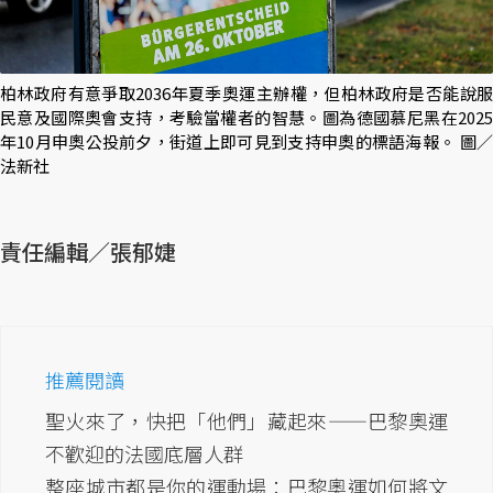
柏林政府有意爭取2036年夏季奧運主辦權，但柏林政府是否能說服
民意及國際奧會支持，考驗當權者的智慧。圖為德國慕尼黑在2025
年10月申奧公投前夕，街道上即可見到支持申奧的標語海報。 圖／
法新社
責任編輯／張郁婕
推薦閱讀
聖火來了，快把「他們」藏起來——巴黎奧運
不歡迎的法國底層人群
整座城市都是你的運動場：巴黎奧運如何將文