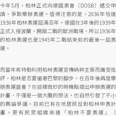
今年5月，柏林正式向德國奧會（DOSB）遞交申
請，爭取舉辦奧運。值得注意的是，2036年恰逢
1936年柏林奧運屆滿百年。德國在3年後的1939年
正式入侵波蘭，開啟二戰的歐洲戰場，所以1936年
的柏林奧運也是1945年二戰結束前的最後一屆奧
運。
而當年希特勒利用柏林奧運宣傳納粹主張而廣受批
評，柏林是否要循著巴黎的腳步，在百年後再度舉
辦奧運盛會？在這樣微妙的時機點提出申辦奧運的
計畫，不僅是一個大膽的想法，也自然引發了不小
的輿論爭議。目前已有在地居民反對柏林申奧計
畫，更有民眾組織串連「柏林不要奧運」（