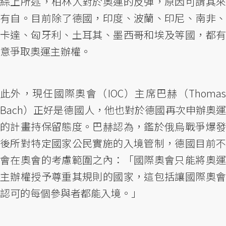
綜上所述，柏林人對於奧運的反彈，原因可謂其來
有自。目前除了德國，印度、波蘭、印尼、南非、
卡達、匈牙利、土耳其、墨西哥和埃及等國，都有
意爭取奧運主辦權。
此外，現任國際奧會（IOC）主席巴赫（Thomas
Bach）正好是德國人，他也對於德國再次申辦奧運
的計畫持保留態度。巴赫認為，鑑於俄烏戰爭爆發
後所對特定國家公民實施的入境管制，德國目前不
會在奧會的考慮範圍之內：「國際奧會只能將奧運
主辦權授予尊重其規則的國家，這包括讓國際奧會
認可的每個參與者都能入境。」