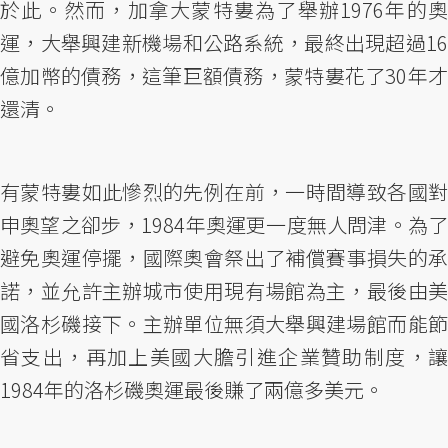
於此。然而，加拿大蒙特婁為了舉辦1976年的奧
運，大舉興建新機場和公路系統，最終出現超過16
億加幣的債務，這筆巨額債務，蒙特婁花了30年才
還清。
有蒙特婁如此慘烈的先例在前，一時間導致各國對
申奧望之卻步，1984年奧運更一度無人問津。為了
避免奧運停擺，國際奧會祭出了補償賽事損失的承
諾，並允許主辦城市使用現有場館為主，最後由美
國洛杉磯接下。主辦單位無須大舉興建場館而能節
省支出，再加上美國大膽引進企業贊助制度，讓
1984年的洛杉磯奧運最後賺了兩億多美元。