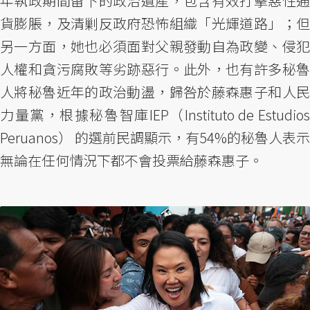
年執政期間留下的政治遺產，包含有效打擊惡性通
貨膨脹，及清剿反政府恐怖組織「光輝道路」；但
另一方面，她也必須面對父親發動自為政變、侵犯
人權和貪污腐敗等劣跡惡行。此外，也有許多秘魯
人將秘魯近年的政治動盪，歸咎於藤森惠子和人民
力量黨，根據秘魯智庫IEP（Instituto de Estudios
Peruanos） 的選前民調顯示，有54%的秘魯人表示
無論在任何情況下都不會投票給藤森惠子。