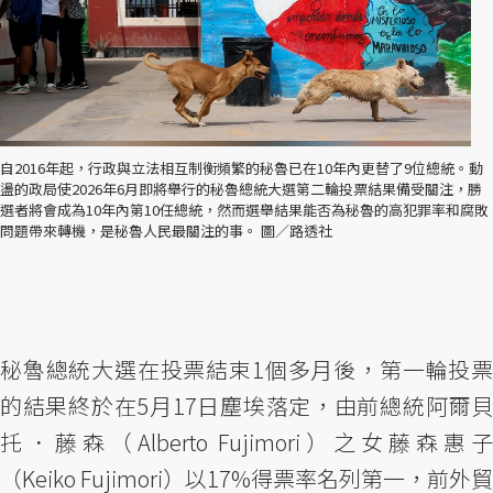
自2016年起，行政與立法相互制衡頻繁的秘魯已在10年內更替了9位總統。動
盪的政局使2026年6月即將舉行的秘魯總統大選第二輪投票結果備受關注，勝
選者將會成為10年內第10任總統，然而選舉結果能否為秘魯的高犯罪率和腐敗
問題帶來轉機，是秘魯人民最關注的事。 圖／路透社
秘魯總統大選在投票結束1個多月後，第一輪投票
的結果終於在5月17日塵埃落定，由前總統阿爾貝
托．藤森（Alberto Fujimori）之女藤森惠子
（Keiko Fujimori）以17%得票率名列第一，前外貿