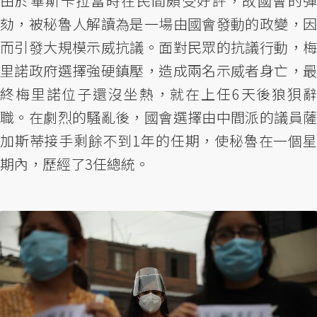
由於畢斯卡拉當時在民間頗受好評，故國會的彈
劾，被秘魯人解讀為是一場由國會發動的政變，因
而引發大規模示威抗議。面對民眾的抗議行動，梅
里諾政府選擇強硬鎮壓，造成兩名示威者身亡，最
終梅里諾位子還沒坐熱，就在上任6天後狼狽辭
職。在劇烈的騷亂後，國會選擇由中間派的議員薩
加斯蒂接手剩餘不到1年的任期，使秘魯在一個星
期內，歷經了3任總統。