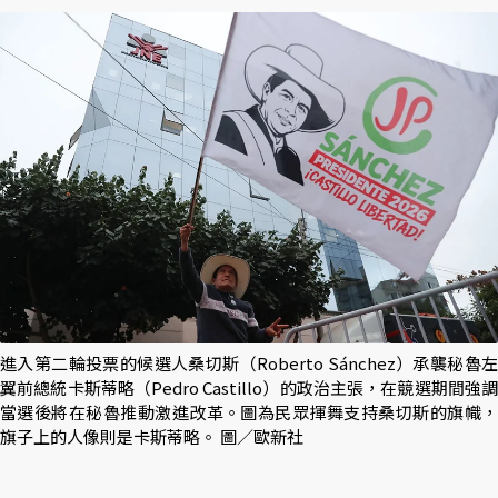
進入第二輪投票的候選人桑切斯（Roberto Sánchez）承襲秘魯左
翼前總統卡斯蒂略（Pedro Castillo）的政治主張，在競選期間強調
當選後將在秘魯推動激進改革。圖為民眾揮舞支持桑切斯的旗幟，
旗子上的人像則是卡斯蒂略。 圖／歐新社