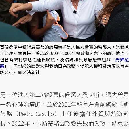
首輪選舉中獲得最高票的藤森惠子是人民力量黨的領導人，她繼承
了父親阿爾貝托．藤森於1990至2000年執政期間留下的政治遺產，
包含有效打擊惡性通貨膨脹，及清剿和反政府恐怖組織「
光輝
路
」；但也必須面對父親發動自為政變、侵犯人權和貪污腐敗等
跡惡行。 圖／法新社
另一位進入第二輪投票的候選人桑切斯，過去曾是
一名心理治療師，並於2021年秘魯左翼前總統卡斯
蒂略（Pedro Castillo）上任後擔任外貿與旅遊部
長。2022年，卡斯蒂略因政變失敗而入獄，結束為