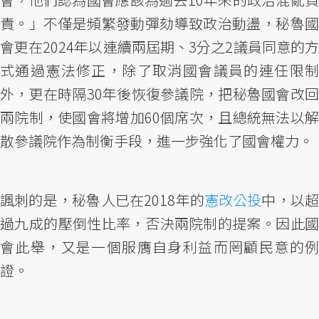
責。」不僅是頻繁發動彈劾導致政治動盪，秘魯國
會更在2024年以連續兩屆期、3分之2議員同意的方
式通過憲法修正，除了取消國會議員的連任限制
外，更在時隔30年後恢復參議院，把秘魯國會改回
兩院制，使國會將增加60個席次，且總統無法以解
散參議院作為制衡手段，進一步強化了國會權力。
諷刺的是，秘魯人已在2018年的
憲改公投
中，以
過九成的壓倒性比率，否決兩院制的提案。因此國
會此舉，又是一個服膺自身利益而罔顧民意的例
證。