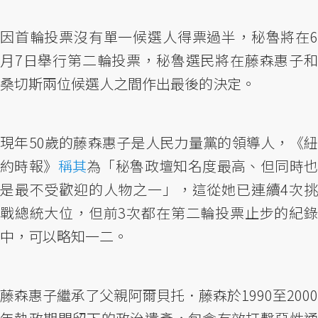
因首輪投票沒有單一候選人得票過半，秘魯將在6
月7日舉行第二輪投票，秘魯選民將在藤森惠子和
桑切斯兩位候選人之間作出最後的決定。
現年50歲的藤森惠子是人民力量黨的領導人，《紐
約時報》
稱其
為「秘魯政壇知名度最高、但同時
是最不受歡迎的人物之一」，這從她已連續4次挑
戰總統大位，但前3次都在第二輪投票止步的紀錄
中，可以略知一二。
藤森惠子繼承了父親阿爾貝托．藤森於1990至2000