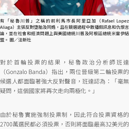
有「秘魯川普」之稱的前利馬市長阿里亞加（Rafael Lopez
Aliaga）主張反對墮胎及同婚，且在競選過程中散播假訊息和仇恨言
論，並在社會和經濟問題上與美國總統川普及阿根廷總統米雷伊結
盟。 圖／法新社
對於首輪投票的結果，秘魯政治分析師班達
（Gonzalo Banda）指出，兩位晉級第二輪投票的
候選人都面臨著強大反對聲音，班達認為：「毫無
疑問，這個國家將再次走向兩極化。」
由於秘魯實施強制投票制，因此符合投票資格的
2700萬選民都必須投票，否則將面臨最高32美元的