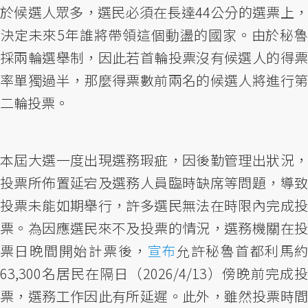
於候選人眾多，選民必須在長達44公分的選票上，
決定未來5年誰將帶領這個動盪的國家。由於秘魯
採兩輪選舉制，因此若首輪投票沒有候選人的得票
率單獨過半，那麼得票數前兩名的候選人將進行第
二輪投票。
本屆大選一度出現選務瑕疵，因後勤管理出狀況，
投票所佈置延宕及選務人員臨時缺席等問題，導致
投票未能如期舉行，許多選民無法在時限內完成投
票。為因應選民來不及投票的情況，選務機關在投
票日晚間開始計票後，
宣布
允許秘魯首都利馬
63,300名居民在隔日（2026/4/13）傍晚前完成投
票，選務工作因此有所延遲。此外，雖然投票時間