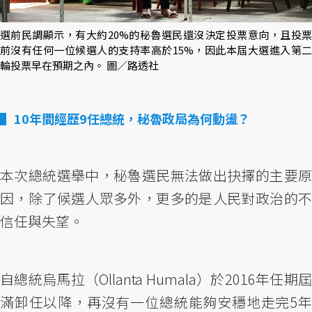
選前民調顯示，有大約20%的秘魯選民還沒決定投票意向，且投票
前沒有任何一位候選人的支持率高於15%，因此本屆大選進入第二
輪投票早在預期之內。 圖／路透社
10年間經歷9任總統，秘魯政局為何動盪？
本次總統選舉中，秘魯選民無法做出抉擇的主要原
因，除了候選人眾多外，更多的是人民對政治的不
信任與失望。
自總統烏馬拉（Ollanta Humala）於2016年任期屆
滿卸任以降，再沒有一位總統能夠安穩地走完5年