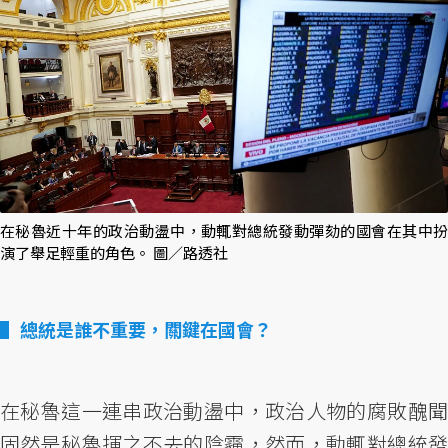
在秘魯近十年的政治動盪中，動輒對總統發動彈劾的國會在其中扮
演了舉足輕重的角色。 圖／路透社
總統是誰不重要，關鍵在國會？
在秘魯這一連串政治動盪中，政治人物的腐敗醜聞
固然是秘魯揮之不去的陰霾，然而，動輒對總統發