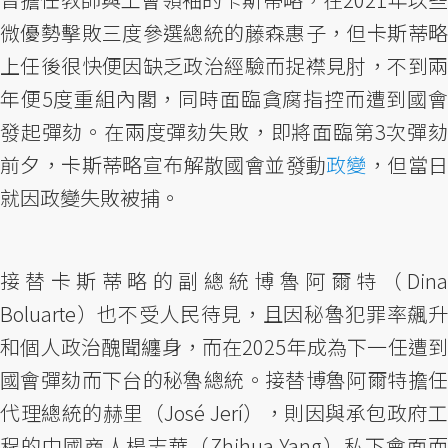
微優勢擊敗三度參選總統的藤森惠子，但卡斯蒂略
上任後很快便因缺乏政治經驗而捉襟見肘，不到兩
年便5度重組內閣，同時面臨貪腐指控而遭到國會
發起彈劾。在兩度彈劾失敗，即將面臨第3次彈劾
前夕，卡斯蒂略宣布解散國會並發動
政變
，但當
就因政變失敗被捕。
接替卡斯蒂略的副總統博魯阿爾特（Dina
Boluarte）也不受人民待見，且因秘魯犯罪率飆升
和個人政治醜聞纏身，而在2025年成為下一任遭到
國會彈劾而下台的秘魯總統。接替博魯阿爾特擔任
代理總統的赫里（José Jerí），則因與承包政府工
程的中國商人楊志華（Zhihua Yang）私下會面而