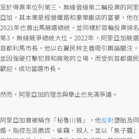
至於得票率位列第三、無緣晉級第二輪投票的阿里
亞加，其本業是經營鐵路和豪華飯店的富豪，他在
2021年也曾出馬競選總統，並同樣於首輪投票排名
第3，無緣競爭總統大位。2022年，阿里亞加競選
首都利馬市長，他以右翼民粹主義吸引輿論關注，
並因強硬打擊犯罪和腐敗的立場，而受到首都選民
歡迎，成功當選市長。
然而，阿里亞加的理念與舉止也充滿爭議。
阿里亞加曾被稱作「秘魯川普」，他
反對
墮胎及
婚，指控左派撒謊、偷竊、殺人，並以「魚子醬」