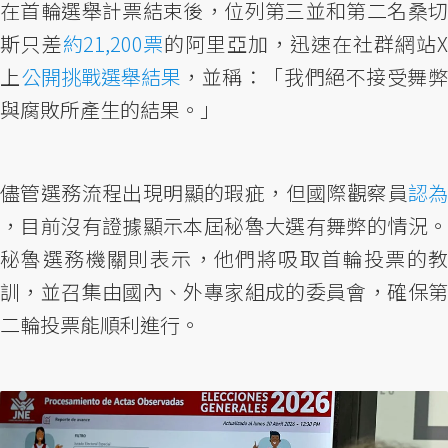
在首輪選舉計票結束後，位列第三並和第二名桑切
斯只差
約21,200票
的阿里亞加，迅速在社群網站X
上
公開挑戰選舉結果
，並稱：「我們絕不接受舞
與腐敗所產生的結果。」
儘管選務流程出現明顯的瑕疵，但國際觀察員
認為
，目前沒有證據顯示本屆秘魯大選有舞弊的情況。
秘魯選務機關則表示，他們將吸取首輪投票的教
訓，並召集由國內、外專家組成的委員會，確保第
二輪投票能順利進行。