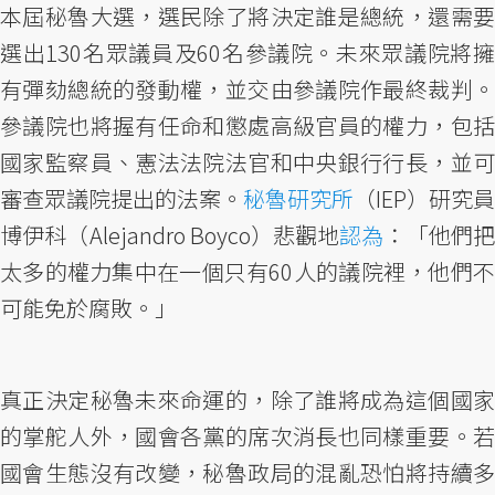
本屆秘魯大選，選民除了將決定誰是總統，還需要
選出130名眾議員及60名參議院。未來眾議院將擁
有彈劾總統的發動權，並交由參議院作最終裁判。
參議院也將握有任命和懲處高級官員的權力，包括
國家監察員、憲法法院法官和中央銀行行長，並可
審查眾議院提出的法案。
秘魯研究所
（IEP）研究員
博伊科（Alejandro Boyco）悲觀地
認為
：「他們
太多的權力集中在一個只有60人的議院裡，他們不
可能免於腐敗。」
真正決定秘魯未來命運的，除了誰將成為這個國家
的掌舵人外，國會各黨的席次消長也同樣重要。若
國會生態沒有改變，秘魯政局的混亂恐怕將持續多