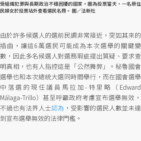
受組織犯罪與長期政治不穩困擾的國家。圖為投票當天，一名原住
民婦女於投票站外查看選民名冊。 圖／法新社
由於許多候選人的選前民調非常接近，突如其來的
插曲，讓這6萬選民可能成為本次選舉的關鍵變
數，因此多名候選人對選務瑕疵提出質疑、要求查
明真相，也有人指控這是「公然舞弊」。秘魯國會
選舉也和本次總統大選同時間舉行，而在國會選舉
中落選的現任議員馬拉加-特里略（Edward
Málaga-Trillo）甚至呼籲政府考慮宣布選舉無效，
不過也有法界人士
認為
，受影響的選民人數並未
到宣布選舉無效的法律門檻。