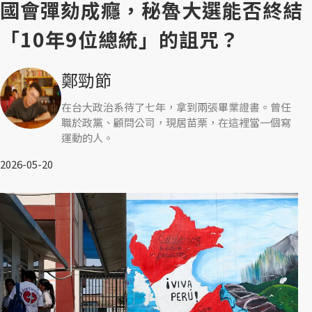
國會彈劾成癮，秘魯大選能否終結
「10年9位總統」的詛咒？
鄭勁節
在台大政治系待了七年，拿到兩張畢業證書。曾任
職於政黨、顧問公司，現居苗栗，在這裡當一個寫
運動的人。
2026-05-20