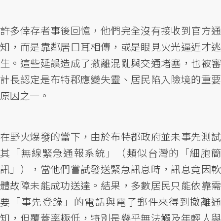
許多倖存者事後回憶，他們完全沒有接收到官方通
知，而是靠鄰居口耳相傳，或是眼見火光逼近才逃
生。這些延誤造成了撤離混亂與交通堵塞，也被審
計長認定是布特郡應變失靈、居民陷入險境的重要
原因之一。
在野火爆發的當下，由於布特郡政府並未事先測試
其「無線緊急通報系統」（類似台灣的「細胞簡
訊」），當他們嘗試發送緊急訊息時，訊息竟因軟
體故障未能成功送達。結果，多數居民只能依靠需
要「事先登錄」的電話與電子郵件來得到撤離通
知，但覆蓋率極低，特別是幾乎無法觸及年輕人與