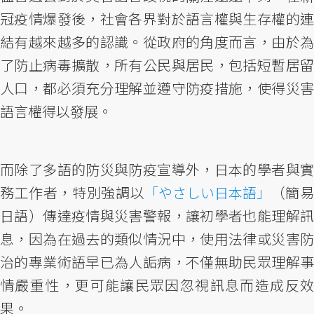
冠疫情爆發後，社會各界對於語言權與生存權的連
結有越來越多的認識。從政府的角度而言，由於為
了防止病毒擴散，所有公民與居民，包括短暫居留
人口，都必須充分理解並遵守防疫措施，使得災害
語言權得以發展。
而除了多語的防災與防疫宣導外，日本的學者與實
務工作者，特別強調以
「やさしい日本語」
（簡
日語）傳達疫情與災害警報，讓初學者也能理解訊
息，因為在過去的類似情況中，使用法律或災害防
治的專業術語早已為人詬病，不僅無助民眾理解事
情嚴重性，更可能讓民眾因忽視訊息而造成反效
果。