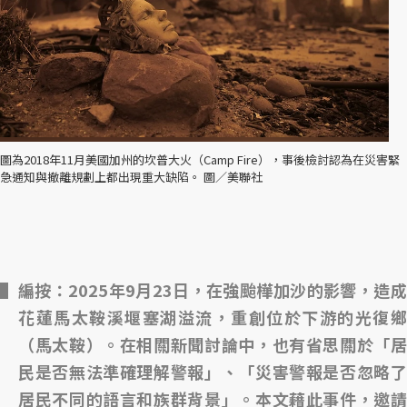
圖為2018年11月美國加州的坎普大火（Camp Fire），事後檢討認為在災害緊
急通知與撤離規劃上都出現重大缺陷。 圖／美聯社
編按：2025年9月23日，在強颱樺加沙的影響，造成
花蓮馬太鞍溪堰塞湖溢流，重創位於下游的光復鄉
（馬太鞍）。在相關新聞討論中，也有省思關於「居
民是否無法準確理解警報」、「災害警報是否忽略了
居民不同的語言和族群背景」。本文藉此事件，邀請