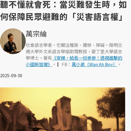
聽不懂就會死：當災難發生時，如
何保障民眾避難的「災害語言權」
萬宗綸
社會語言學者，也關注種族、遷移、障礙。陽明交
通大學外文系語言學組助理教授，愛丁堡大學語言
學博士。著有
《安娣，給我一份摻摻！透視進擊的
小國新加坡》
。 ▎FB：
萬小弟（Wan Ah Boy）
。
2025-09-30