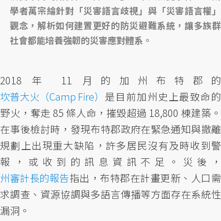
學者萬宗綸針對「災害語言歧視」與「災害語言權」
觀念，解析如何建置更好的防災避難系統，讓多族群
社會都能培養強韌的災害應對體系。
2018 年 11 月的加州布特郡的
坎普大火（Camp Fire）
是目前加州史上最致命的
野火，奪走 85 條人命，摧毀超過 18,800 棟建築。
在事後檢討時，發現布特郡政府在緊急通知與撤離
規劃上出現重大缺陷，許多居民沒有及時收到警
報，或收到的訊息資訊不足。災後，
州審計長的報告
指出，布特郡在計畫更新、人口需
求調查、資源協調與多語言傳播等方面存在系統性
漏洞。