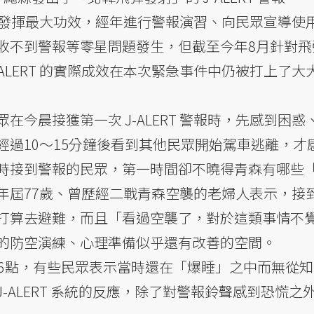
T 系統發揮最大功效，經年進行警報演習、向民眾宣導使
收不到警報等零星問題發生，但截至今年8月針對飛
ALERT 的實際成效在本次緊急事件中仍被打上了大
在今晨接獲第一次 J-ALERT 警報時，先感到困惑
經過10～15分鐘後看到其他民眾開始駕車逃離，才
時接到警報的民眾，第一時間卻不曉得青森有哪些
年屆77歲、曾歷經二戰青森空襲的老婦人表示，接
打算去避難，而且「看過空襲了，對於這類事情不
的防空演練、心理準備似乎還有改善的空間。
於清晨6點，有些民眾表示當時還在「爆睡」之中而無從
-ALERT 系統的反應，除了對警報鈴聲感到恐慌之