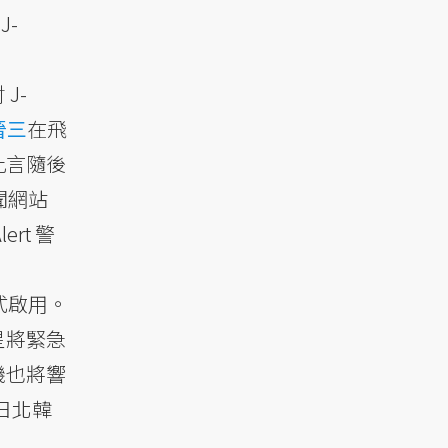
-
J-
晉三
在飛
此言隨後
聞網站
rt 警
式啟用。
星將緊急
機也將響
2日北韓