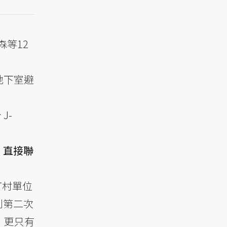
森等12
地下室避
J-
，直接聯
町村單位
到第二次
，更只有