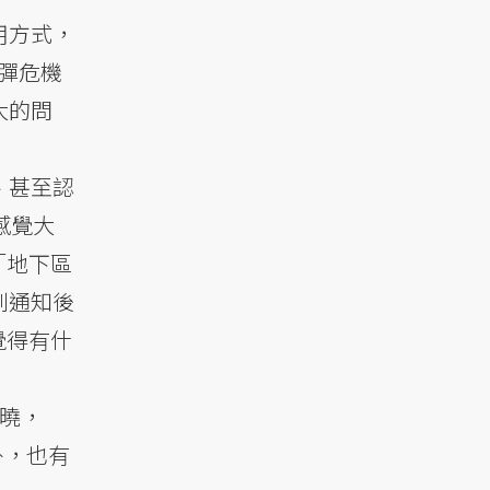
用方式，
彈危機
大的問
、甚至認
感覺大
「地下區
到通知後
覺得有什
知曉，
外，也有