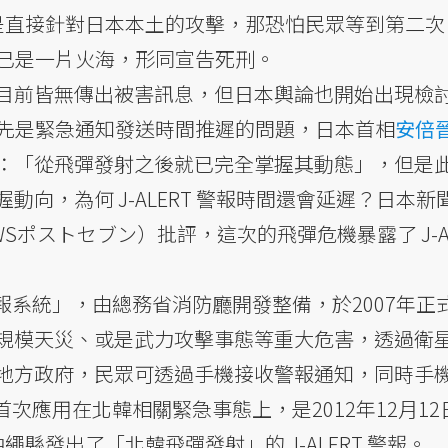
直接針對日本本土的攻擊，那恐怕民眾等到第二次 J
週遭已是一片火海，形同宣告死刑。
前皆無傳出被害訊息，但日本輿論也開始出現檢討 
。首先是緊急通知發送時間推遲的問題，日本首相
安倍
：「從飛彈發射之後就已完全掌握其動態」，但是
向，為何 J-ALERT 警報時間還會延遲？日本新
NEWSポストセブン）批評，這次的飛彈危機暴露了 J-Ale
時警報系統」，由總務省消防廳開發整備，於2007年正
規模天災、或是武力攻擊事態等重大危害，透過衛
地方政府，民眾可透過手機接收警報通知，同時手
報首次應用在北韓相關緊急事態上，是2012年12月1
縣發出了「北韓飛彈發射」的 J-ALERT 警報。