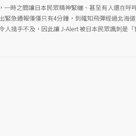
，一時之間讓日本民眾精神緊繃、甚至有人還在呼
T 發出緊急通報僅僅只有4分鐘，到確知飛彈經過北海
人措手不及，因此讓 J-Alert 被日本民眾諷刺是