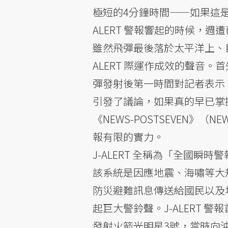
極短的4分鐘時間——如果這是
ALERT 警報響起的時候，
雖然飛彈最後落於太平洋上、目
ALERT 際運作成效的聲音
彈發射後第一時間對記者表示
引發了議論，如果真的早已掌握動
《NEWS-POSTSEVEN》（
報有限的實力。
J-ALERT 全稱為「全國瞬
該系統是因應地震、海嘯等大
防災避難訊息傳送給國民以及
起巨大警鈴聲。J-ALERT 警
發射火箭光明星3號，當時向沖繩