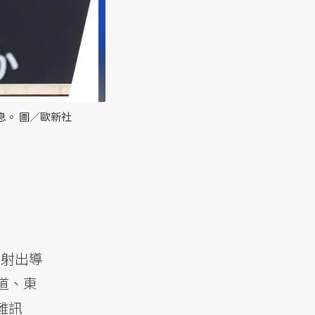
息。 圖／歐新社
向射出導
道、東
難訊