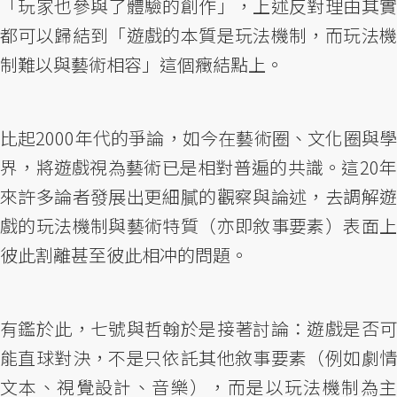
「玩家也參與了體驗的創作」，上述反對理由其實
都可以歸結到「遊戲的本質是玩法機制，而玩法機
制難以與藝術相容」這個癥結點上。
比起2000年代的爭論，如今在藝術圈、文化圈與學
界，將遊戲視為藝術已是相對普遍的共識。這20年
來許多論者發展出更細膩的觀察與論述，去調解遊
戲的玩法機制與藝術特質（亦即敘事要素）表面上
彼此割離甚至彼此相冲的問題。
有鑑於此，七號與哲翰於是接著討論：遊戲是否可
能直球對決，不是只依託其他敘事要素（例如劇情
文本、視覺設計、音樂），而是以玩法機制為主