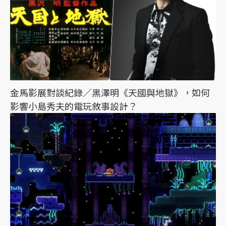
金馬影展對談紀錄／黑澤明《天國與地獄》，如何
影響小島秀夫的電玩敘事設計？