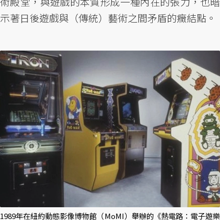
術殿堂，與遊戲的本質形成一種內在的張力，也暗
示著日後遊戲與（傳統）藝術之間矛盾的癥結點。
1989年在紐約動態影像博物館（MoMI）舉辦的《熱電路：電子遊樂