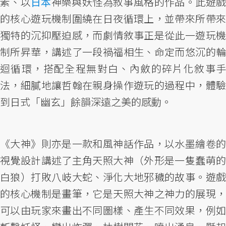
素、以
日本
神樂與妖怪為敘事風格的作品。此遊
的核心遊玩機制圍繞在日夜循環上，並帶來所帶來
獨特的沉抑壓迫感，而劇情敘事正是從此一遊玩機
制所昇華，講述了一段禍福相生、命定而悠沉的輪
迴循環，搭配全程無對白、內斂的碎片化敘事手
法，細膩地讓哲翰在親身操作遊玩的過程中，體驗
到日式「幽玄」餘韻深遠之美的感動。
《大神》則亦是一款和風神話作品，以水墨繪卷的
視覺設計講述了主角天照大神（外形是一隻蠢萌的
白狼）打敗八岐大蛇、淨化大地邪穢的故事。遊戲
的核心機制是畫筆，它是天照大神之神力的展現，
可以由玩家來畫出不同圖樣、產生不同效果，例如