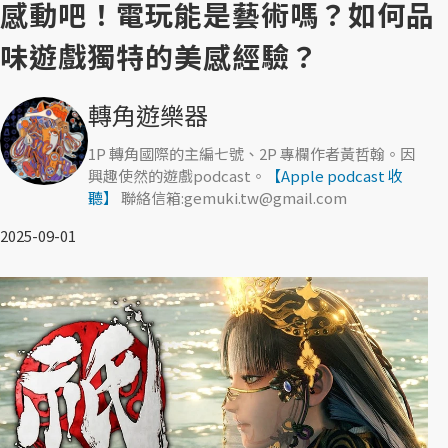
感動吧！電玩能是藝術嗎？如何品
味遊戲獨特的美感經驗？
轉角遊樂器
1P 轉角國際的主編七號、2P 專欄作者黃哲翰。因
興趣使然的遊戲podcast。
【Apple podcast 收
聽】
聯絡信箱:gemuki.tw@gmail.com
2025-09-01