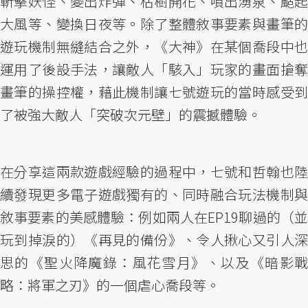
斬擊妖怪、變出炸彈、枯樹開花、噴出湧泉、颳起
大風等、變換日夜等。除了整體敘事要素與畫筆的
遊玩機制無縫結合之外，《大神》在某個喬段中也
運用了後設手法，讓敵人「駭入」玩家的畫面搶奪
畫筆的操控權，藉此機制讓七號遊玩的當時感受到
了被強大敵人「突破次元壁」的震撼體驗。
在分享這兩款遊戲經驗的過程中，七號和哲翰也陸
續發現更多電子遊戲獨有的、同時融合玩法機制與
敘事要素的美感體驗：例如兩人在EP19聊過的（並
玩到掉淚的）《再見的備份》、令人揪心又引人深
思的《聖火降魔錄：風花雪月》、以及《暗影戰
略：將軍之刃》的一個虐心喬段等。