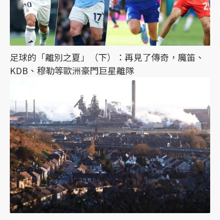
足球的「離別之夏」（下）：再見了傳奇，魔笛、
KDB、穆勒等歐洲豪門巨星離隊