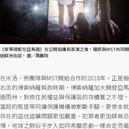
《安蒂岡妮在亞馬遜》在公開拍攝和首演之後，隨即與MST共同開
始歐洲巡迴。 圖／兩廳院
在米洛．勞團隊與MST開始合作的2018年，正是極
右派的博索納羅執政時期，博索納羅加大開發亞馬
遜雨林，對原住民權益與保護區的存續置之不理，
當局的態度等同讓保護機構被斬斷手腳，更使本就
存在的盜伐盜礦問題更加嚴重、犯罪者更加肆無忌
憚，地球之肺似乎步入如同希臘悲劇一樣命定而毫