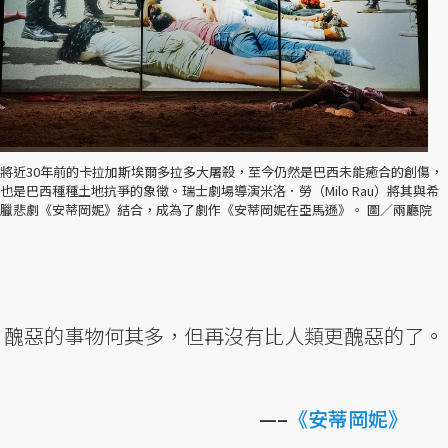
將近30年前的卡拉加斯埃爾多拉多大屠殺，至今仍然是巴西未能癒合的創傷，
也是巴西種種土地抗爭的象徵。瑞士劇場導演米洛．勞（Milo Rau）將其與希
臘悲劇《安蒂岡妮》結合，成為了劇作《安蒂岡妮在亞馬遜》。 圖／兩廳院
醜惡的事物何其多，但再沒有比人類更醜惡的了。
—–
《安蒂岡妮》