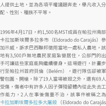
人提供土地，並為各項平權議題奔走，舉凡收入分
配、性別、種族不平等。
1996年4月17日，約1,500名MST成員在帕拉州南部
卡拉加斯埃爾多拉多市（Eldorado do Carajás）參
加示威，訴求巴西聯邦徵用當地一處私人農地，該
地有3,500戶無地農民家庭紮營居住，公部門的出
手可讓這些家庭能夠繼續棲身。這場遊行，計畫步
行至帕拉州首府貝倫（Belém），遊行隊伍卻被軍
警包圍、開槍，除了19人當場被殺之外，還有69人
受傷，傷者中有許多人因子彈殘留體內從此失去工
作能力，2人在事後傷重不治，該事件被稱之為
卡拉加斯埃爾多拉多大屠殺
（Eldorado do Carajás