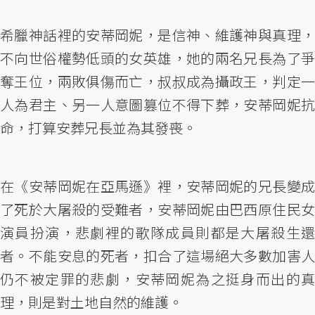
希臘神話裡的安蒂岡妮，是信神、維護神與真理，
不向世俗權勢低頭的女英雄，她的兩名兄長為了爭
奪王位，兩敗俱傷而亡，叔叔成為攝政王，判定一
人為君主、另一人意圖篡位不得下葬，安蒂岡妮抗
命，打算安葬兄長並為其發喪。
在《安蒂岡妮在亞馬遜》裡，安蒂岡妮的兄長變成
了死於大屠殺的受難者，安蒂岡妮由巴西原住民女
演員扮演，悲劇裡的歌隊成員則都是大屠殺生還
者。不能安息的死者，扣合了這場絕大多數加害人
仍不被定罪的悲劇，安蒂岡妮為之挺身而出的真
理，則是對土地自然的維護。