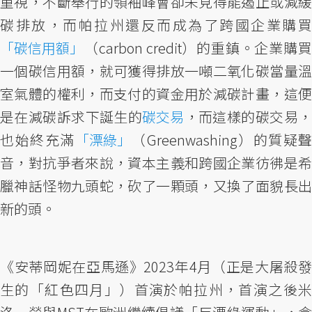
重視，不斷舉行的領袖峰會卻未見得能遏止或減緩
碳排放，而帕拉州還反而成為了跨國企業購買
「碳信用額」
（carbon credit）的重鎮。企業購買
一個碳信用額，就可獲得排放一噸二氧化碳當量溫
室氣體的權利，而支付的資金用於減碳計畫，這便
是在減碳訴求下誕生的
碳交易
，而這樣的碳交易
也始終充滿
「漂綠」
（Greenwashing）的質疑聲
音，對抗爭者來說，資本主義和跨國企業彷彿是希
臘神話怪物九頭蛇，砍了一顆頭，又換了面貌長出
新的頭。
《安蒂岡妮在亞馬遜》2023年4月（正是大屠殺發
生的「紅色四月」）首演於帕拉州，首演之後米