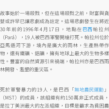
故事始於一場殺戮，但在這場殺戮之前，財富與貪
婪或許早已讓悲劇成為註定。這場悲劇發生在將近
30年前的1996年4月17日，地點在
巴西
帕拉
（Pará），19人被巴西軍警開槍打死。帕拉州位於
亞馬遜河下游，境內是廣大的雨林，生產熱帶作
物，還有鐵礦、鋁礦，擁有地球上最大的生物多樣
性。豐富的自然資源引來禍端，帕拉州亦是巴西雨
林開發、濫墾的重災區。
死於軍警暴力的19人，是巴西「
無地農民運動
（MST）的成員，該組織有約150萬非正式成員，
是拉丁美洲最大的左派組織，目標是籲求為貧困農