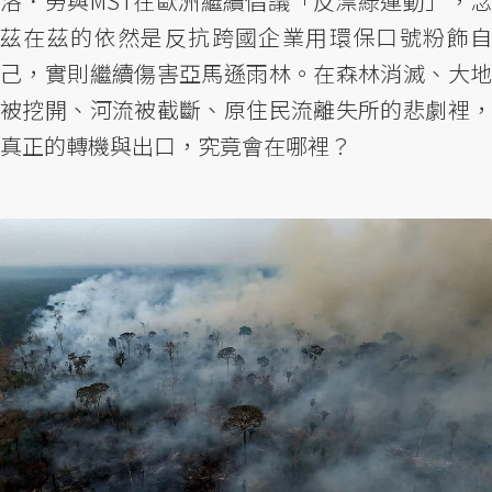
洛．勞與MST在歐洲繼續倡議「反漂綠運動」，念
茲在茲的依然是反抗跨國企業用環保口號粉飾自
己，實則繼續傷害亞馬遜雨林。在森林消滅、大地
被挖開、河流被截斷、原住民流離失所的悲劇裡，
真正的轉機與出口，究竟會在哪裡？