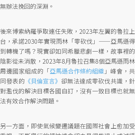
無辦法挽回的深淵。
後來博索納羅爭取連任失敗，2023年左翼的魯拉上
台，承諾2030年實現雨林「零砍伐」——亞馬遜得
到轉機了嗎？現實卻如同希臘悲劇一樣，故事裡的
陰影從未消散，2023年8月魯拉召集8個亞馬遜雨林
周邊國家組成的「
亞馬遜合作條約組織
」峰會，
同發表的
《貝倫宣言》
卻無法達成零砍伐共識，針
對濫伐的解決目標各國自訂，沒有一致目標也就無
法有效合作解決問題。
另一方面，即使氣候變遷議題在國際社會上愈加受