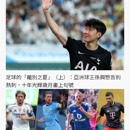
足球的「離別之夏」（上）：亞洲球王孫興慜告別
熱刺，十年光輝歲月畫上句號