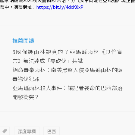
國家兩廳院2024秋天藝術節 米洛．勞《安蒂岡妮在亞馬遜》現正售
票中，購票網址：
https://bit.ly/4dxK0xP
推薦閱讀
8國保護雨林認真的？亞馬遜雨林《貝倫宣
言》無法達成「零砍伐」共識
絕命毒梟雨林：南美黑幫入侵亞馬遜雨林的販
毒盜伐犯罪
亞馬遜雨林殺人事件：讓記者喪命的巴西部落
開發衝突？
深度專欄
巴西