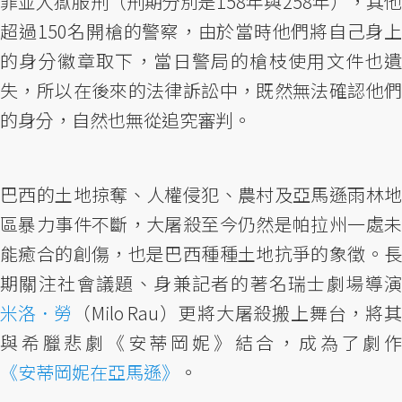
罪並入獄服刑（刑期分別是158年與258年），其他
超過150名開槍的警察，由於當時他們將自己身上
的身分徽章取下，當日警局的槍枝使用文件也遺
失，所以在後來的法律訴訟中，既然無法確認他們
的身分，自然也無從追究審判。
巴西的土地掠奪、人權侵犯、農村及亞馬遜雨林地
區暴力事件不斷，大屠殺至今仍然是帕拉州一處未
能癒合的創傷，也是巴西種種土地抗爭的象徵。長
期關注社會議題、身兼記者的著名瑞士劇場導演
米洛．勞
（Milo Rau）更將大屠殺搬上舞台，將其
與希臘悲劇《安蒂岡妮》結合，成為了劇作
《安蒂岡妮在亞馬遜》
。