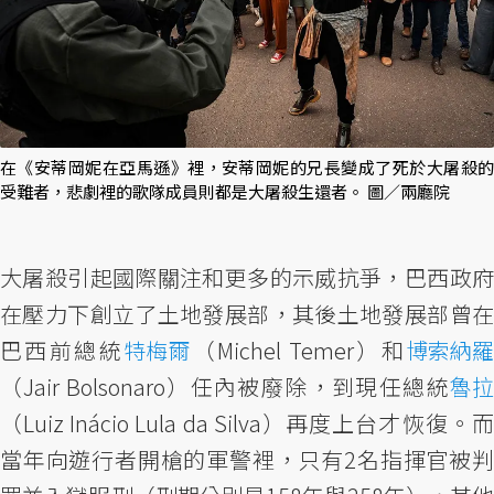
在《安蒂岡妮在亞馬遜》裡，安蒂岡妮的兄長變成了死於大屠殺的
受難者，悲劇裡的歌隊成員則都是大屠殺生還者。 圖／兩廳院
大屠殺引起國際關注和更多的示威抗爭，巴西政府
在壓力下創立了土地發展部，其後土地發展部曾在
巴西前總統
特梅爾
（Michel Temer）和
博索納
（Jair Bolsonaro）任內被廢除，到現任總統
魯拉
（Luiz Inácio Lula da Silva）再度上台才恢復。而
當年向遊行者開槍的軍警裡，只有2名指揮官被判