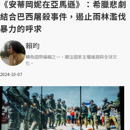
《安蒂岡妮在亞馬遜》：希臘悲劇
結合巴西屠殺事件，遏止雨林濫伐
暴力的呼求
賴昀
轉角國際編輯之一，關注國家主權議題與全球文
化。
2024-10-07