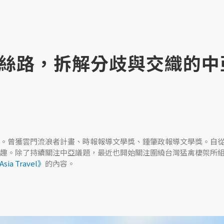
絲路，拆解分歧與交織的中
。曾獲雲門流浪者計畫、時報報導文學獎、鍾肇政報導文學獎。自
趣。除了持續關注中亞議題，最近也開始關注圍繞台灣猛禽棲架所
ia Travel》
的內容。