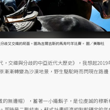
分歧又交織的局面。圖為吉爾吉斯的馬背叼羊比賽。 圖／美聯社
，交織與分歧的中亞近代大歷史》，我想起2019年
原漸漸轉變為沙漠地景，野生駱駝時而閃現在路邊
配戴的無邊帽），蓄著一小撮鬍子，是位虔誠的穆斯
代。那時是二戰結束、蘇式計畫經濟相對較穩定的年