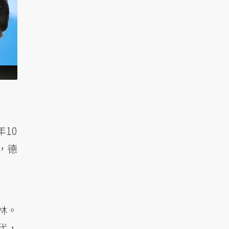
10
，德
林。
代，