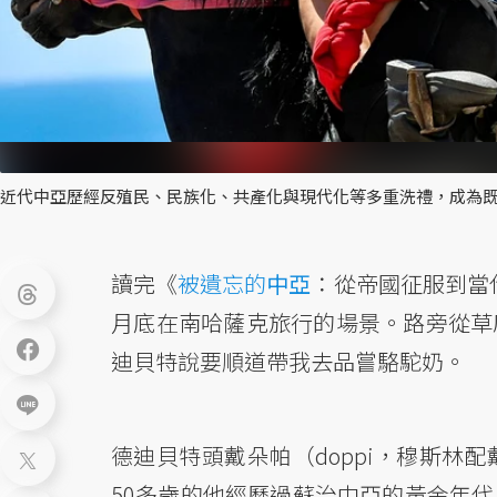
近代中亞歷經反殖民、民族化、共產化與現代化等多重洗禮，成為既
讀完《
被遺忘的
中亞
：從帝國征服到當代
月底在南哈薩克旅行的場景。路旁從草
迪貝特說要順道帶我去品嘗駱駝奶。
德迪貝特頭戴朵帕（doppi，穆斯林
50多歲的他經歷過蘇治中亞的黃金年