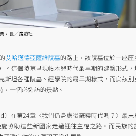
票。 圖／路透社
的
艾哈邁德亞薩維陵墓
的路上，該陵墓位於一座歷
stan）。這個陵墓呈現帖木兒時代最早期的建築形式，
克斯坦各種陵墓、經學院的最早期樣式，而烏茲別
時，一個必造訪的景點。
alid）在第24章〈我們仍身處後蘇聯時代嗎？〉最末
設施協助這些新國家走過通往主權之路。而民族的