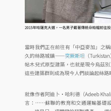
2015年哈薩克大選，一名男子戴著傳統朵帕帽前往投
當時我們正在前往有「中亞麥加」之稱
久的絲路城鎮——
突厥斯坦
（Turki
帖木兒式原型建築，也就是現今烏茲別
這些建築群則成為現今人們談論起絲路
就像作者阿迪卜・哈利德（Adeeb Kh
言：……蘇聯的教育和交通運輸基礎