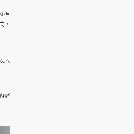
就看
式，
太大
的老