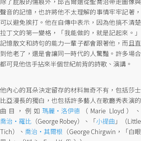
除了屁股的傷痕外，邱吉爾還從聖喬治帶走圖像與
聲音的記憶，也許將他不太理解的事情牢牢記著，
可以避免挨打。他在自傳中表示，因為他搞不清楚
拉丁文的第一變格，「我能做的，就是記起來。」
記憶散文和詩句的能力一輩子都會跟著他，而且直
到他老了，還是會讓同一時代的人驚豔。許多場合
都可見他信手拈來半個世紀前背的詩歌、演講。
他內心的耳朵決定留存的材料無奇不有，包括莎士
比亞漫長的獨白，也包括許多藝人在歌廳秀表演的
曲目，例如
瑪麗・洛伊德
（Marie Lloyd）、
喬治・羅比
（George Robey）、「
小提曲
」（Little
Tich）、
喬治・其爾根
（George Chirgwin，「白