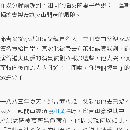
在幾分鐘前趕到。如同他惱火的妻子會說：「溫斯
頓總會製造讓火車開走的風險。」
邱吉爾從小就知道父親是名人，並且會向父親索取
簽名賣給同學。某次他被帶去布萊頓觀賞默劇，飾
演倫道夫勛爵的演員被觀眾報以噓聲，他大哭，憤
而轉向後面的人大吼道：「閉嘴，你這個塌鼻子的
激進分子！」
一八八三年夏天，邱吉爾八歲，父親帶他去巴黎。
兩人一起開車經過
協和廣場
時，邱吉爾發現其中
座紀念碑覆蓋著黑色薄布，他問父親何以如此。
「這些是法國各省的紀念碑，」倫道夫勛爵回答，