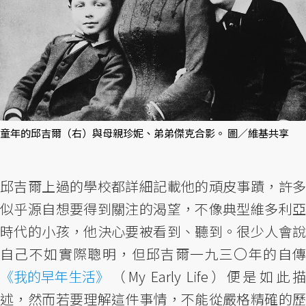
童年的邱吉爾（右）與母親珍妮、弟弟傑克合影。 圖／維基共享
邱吉爾上過的學校都詳細記載他的頑皮事蹟，許多
似乎源自想要得到關注的渴望，不像典型維多利亞
時代的小孩，他決心要被看到、聽到。很少人會說
自己不如實際聰明，但邱吉爾一九三〇年的自傳
《我的早年生活》
（My Early Life）便是如此描
述，然而若要理解這件事情，不能從嚴格精確的歷