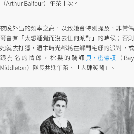
（Arthur Balfour）午茶十次。
夜晚外出的頻率之高，以致她會特別提及，非常偶
爾會有「太想睡覺而沒去任何派對」的時候；否則
她就去打獵，週末時光都耗在鄉間宅邸的派對，或
跟有名的情郎，棕髮的騎師
貝・密德頓
（Ba
Middleton）隊長共進午茶、「大肆笑鬧」。