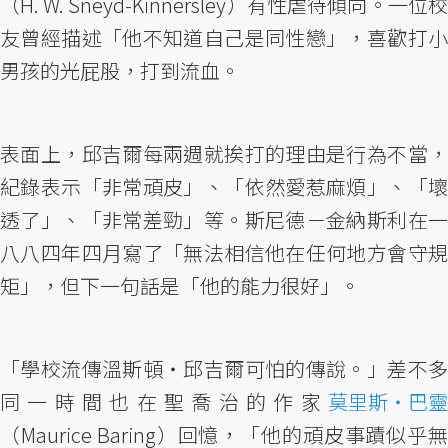
（H. W. Sneyd-Kinnersley）有性虐待傾向。一位校
友曾經描述「他不知道自己是同性戀」，喜歡打小
男孩的光屁股，打到流血。
表面上，邱吉爾每兩週就挨打的理由是行為不當，
紀錄表示「非常頑皮」、「依然愛惹麻煩」、「壞
透了」、「非常差勁」等。斯尼德－金納斯利在一
八八四年四月寫了「無法相信他在任何地方會守規
矩」，但下一句話是「他的能力很好」。
「學校流傳溫斯頓・邱吉爾可怕的傳說。」差不多
同一時間也在聖喬治的作家
莫里斯・巴靈
（Maurice Baring）回憶，「他的頑皮事蹟似乎無