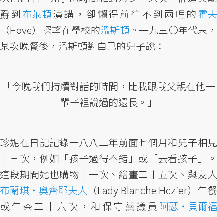
爵到
布萊頓
演講，卻懶得前往不到兩哩的
霍夫
（Hove）探望在學校的
溫斯頓
。一九三〇年代末，
某次晚餐後，溫斯頓對自己的兒子說：
「今晚我們持續對話的時間，比我跟我父親在他一
輩子裡說過的還長。」
珍妮在日記記錄一八八二年前面七個月和兒子相見
十三次，例如「孩子過得不錯」或「去看孩子」。
這段期間她也購物十一次、繪畫二十五次、與友人
布蘭琪・奧齊耶夫人
（Lady Blanche Hozier）午餐
或午茶二十六次，和保守黨議員
阿瑟・貝爾福