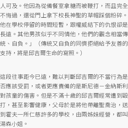
人可及。他因為從備餐室拿糖而被鞭打，而且完全
不悔過，還從門上拿下校長神聖的草帽踩個粉碎。
他在學校停留的時間短暫，跟權威結下的仇恨卻是
長遠。其他男孩似乎不同情他，他們的觀念相當傳
統、自負。」（傳統又自負的同儕拒絕給予友善的
支持，將是邱吉爾生命的寫照。）
這段往事距今已遠，難以判斷邱吉爾的不當行為是
否應該受罰，或者更應責備的是斯尼德－金納斯利
對孩童的傷害。但是不滿十歲的邱吉爾經常遭到毆
打，甚至影響健康，父母於是將他帶離聖喬治，送
到霍夫一所仁慈許多的學校，由兩姊妹經營，都叫
湯森小姐。