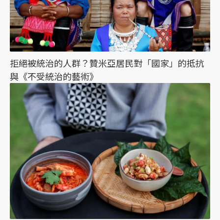
拒絕被統治的人群？贊米亞居民對「國家」的抵抗
與《不受統治的藝術》