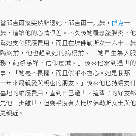
當邱吉爾家突然辭退她，邱吉爾十九歲，
傑克
十
歲，這讓他的心情很差。不久後她罹患腹膜炎，他
幫她支付照護費用，而且在埃佛勒斯女士六十二歲
臨終前，他也趕到她的病榻前。「她畢生為人服
務，純潔慈祥，信仰虔誠。」後來他寫到過世的
事，「她毫不畏懼，而且似乎不擔心。她是我那二
十年來最親愛與親密的朋友。」後來他也持續支付
墓地的維護費用，直到自己過世。這輩子的好友都
先他一步離世，但幾乎沒有人比埃佛勒斯女士與他
更親近。