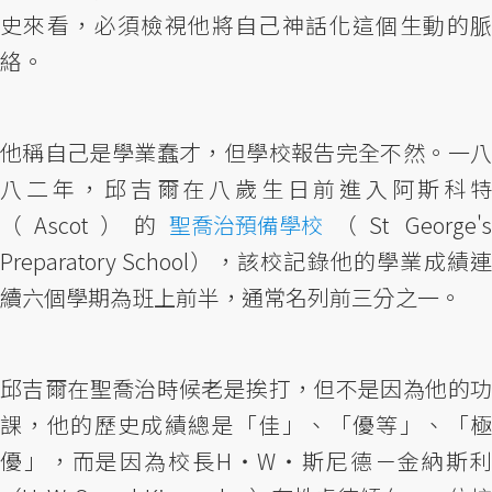
史來看，必須檢視他將自己神話化這個生動的脈
絡。
他稱自己是學業蠢才，但學校報告完全不然。一八
八二年，邱吉爾在八歲生日前進入阿斯科特
（Ascot）的
聖喬治預備學校
（St George'
Preparatory School），該校記錄他的學業成績連
續六個學期為班上前半，通常名列前三分之一。
邱吉爾在聖喬治時候老是挨打，但不是因為他的功
課，他的歷史成績總是「佳」、「優等」、「極
優」，而是因為校長H・W・斯尼德－金納斯利