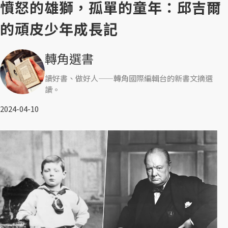
憤怒的雄獅，孤單的童年：邱吉爾
的頑皮少年成長記
轉角選書
讀好書、做好人——轉角國際編輯台的新書文摘選
讀。
2024-04-10