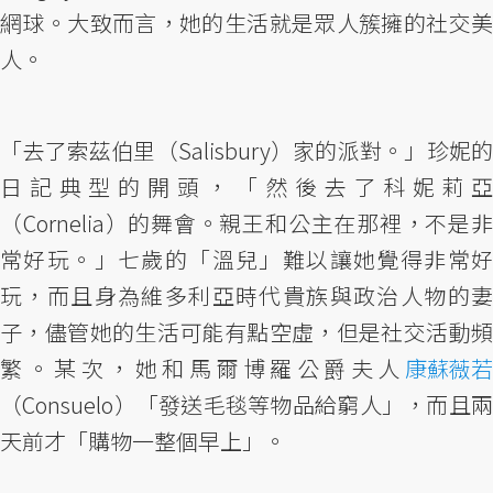
網球。大致而言，她的生活就是眾人簇擁的社交美
人。
「去了索茲伯里（Salisbury）家的派對。」珍妮的
日記典型的開頭，「然後去了科妮莉亞
（Cornelia）的舞會。親王和公主在那裡，不是非
常好玩。」七歲的「溫兒」難以讓她覺得非常好
玩，而且身為維多利亞時代貴族與政治人物的妻
子，儘管她的生活可能有點空虛，但是社交活動頻
繁。某次，她和馬爾博羅公爵夫人
康蘇薇若
（Consuelo）「發送毛毯等物品給窮人」，而且兩
天前才「購物一整個早上」。