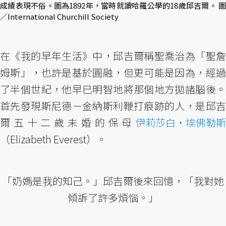
成績表現不俗。圖為1892年，當時就讀哈羅公學的18歲邱吉爾。 圖
／International Churchill Society
在《我的早年生活》中，邱吉爾稱聖喬治為「聖詹
姆斯」，也許是基於圓融，但更可能是因為，經過
了半個世紀，他早已明智地將那個地方拋諸腦後。
首先發現斯尼德－金納斯利鞭打痕跡的人，是邱吉
爾五十二歲未婚的保母
伊莉莎白・埃佛勒斯
（Elizabeth Everest）。
「奶媽是我的知己。」邱吉爾後來回憶，「我對她
傾訴了許多煩惱。」