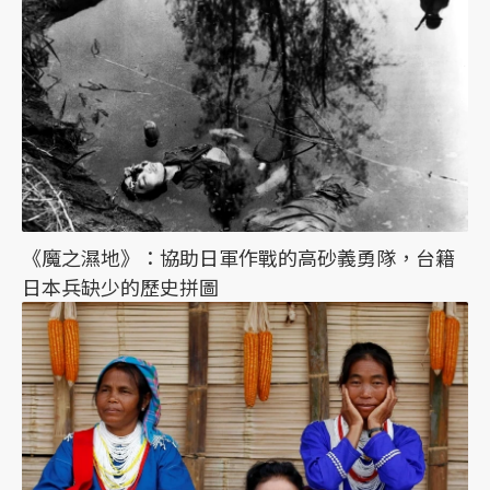
《魔之濕地》：協助日軍作戰的高砂義勇隊，台籍
日本兵缺少的歷史拼圖