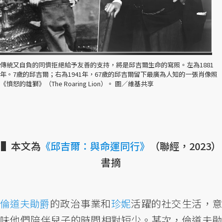
傳統又自負的同儕拒絕給予友善的支持，將是邱吉爾生命的寫照。左為1881
年。7歲的邱吉爾；右為1941年，67歲的邱吉爾留下最廣為人知的一張肖像照
《憤怒的雄獅》（The Roaring Lion）。 圖／維基共享
▌本文為
《邱吉爾：與命運同行》
（聯經，2023）
書摘
倫道夫勛爵
的政治事業和
珍妮
活躍的社交生活，意
味他們陪伴兒子的時間相對短少。某次，倫道夫勛