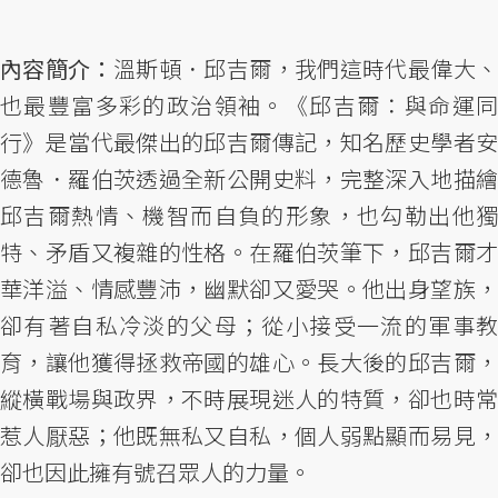
內容簡介：
溫斯頓．邱吉爾，我們這時代最偉大
也最豐富多彩的政治領袖。《邱吉爾：與命運同
行》是當代最傑出的邱吉爾傳記，知名歷史學者安
德魯．羅伯茨透過全新公開史料，完整深入地描繪
邱吉爾熱情、機智而自負的形象，也勾勒出他獨
特、矛盾又複雜的性格。在羅伯茨筆下，邱吉爾才
華洋溢、情感豐沛，幽默卻又愛哭。他出身望族，
卻有著自私冷淡的父母；從小接受一流的軍事教
育，讓他獲得拯救帝國的雄心。長大後的邱吉爾，
縱橫戰場與政界，不時展現迷人的特質，卻也時常
惹人厭惡；他既無私又自私，個人弱點顯而易見，
卻也因此擁有號召眾人的力量。