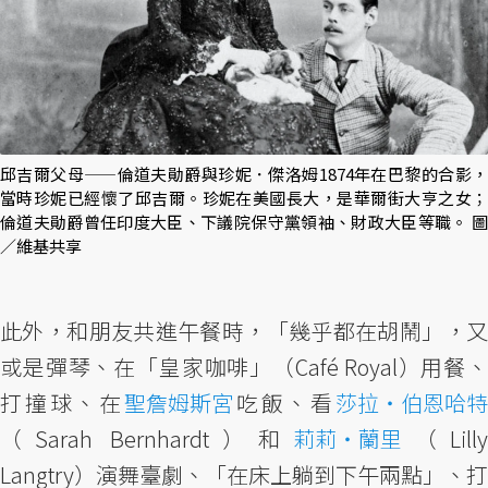
邱吉爾父母——倫道夫勛爵與珍妮．傑洛姆1874年在巴黎的合影，
當時珍妮已經懷了邱吉爾。珍妮在美國長大，是華爾街大亨之女；
倫道夫勛爵曾任印度大臣、下議院保守黨領袖、財政大臣等職。 圖
／維基共享
此外，和朋友共進午餐時，「幾乎都在胡鬧」，又
或是彈琴、在「皇家咖啡」（Café Royal）用餐、
打撞球、在
聖詹姆斯宮
吃飯、看
莎拉・伯恩哈特
（Sarah Bernhardt）和
莉莉・蘭里
（Lill
Langtry）演舞臺劇、「在床上躺到下午兩點」、打