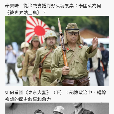
泰美味！從冷戰食譜到好萊塢餐桌：泰國菜為何
《被世界端上桌》？
如何看懂《東京大審》（下）：記憶政治中，錯綜
複雜的歷史敘事和角力