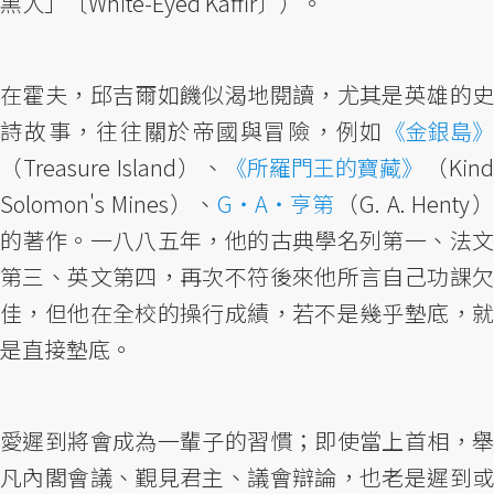
黑人」〔White-Eyed Kaffir〕）。
在霍夫，邱吉爾如饑似渴地閱讀，尤其是英雄的史
詩故事，往往關於帝國與冒險，例如
《金銀島》
（Treasure Island）、
《所羅門王的寶藏》
（Kin
Solomon's Mines）、
G・A・亨第
（G. A. Henty
的著作。一八八五年，他的古典學名列第一、法文
第三、英文第四，再次不符後來他所言自己功課欠
佳，但他在全校的操行成績，若不是幾乎墊底，就
是直接墊底。
愛遲到將會成為一輩子的習慣；即使當上首相，舉
凡內閣會議、覲見君主、議會辯論，也老是遲到或