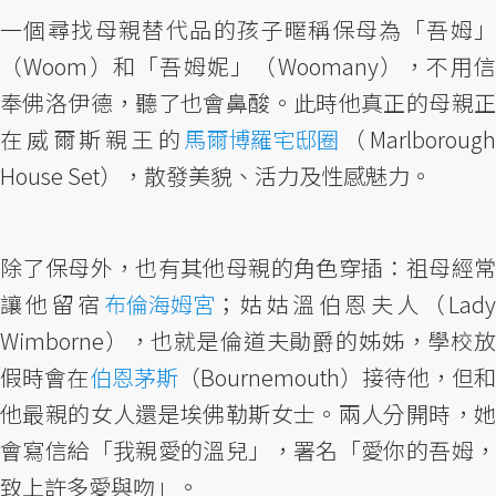
一個尋找母親替代品的孩子暱稱保母為「吾姆」
（Woom）和「吾姆妮」（Woomany），不用信
奉佛洛伊德，聽了也會鼻酸。此時他真正的母親正
在威爾斯親王的
馬爾博羅宅邸圈
（Marlboroug
House Set），散發美貌、活力及性感魅力。
除了保母外，也有其他母親的角色穿插：祖母經常
讓他留宿
布倫海姆宮
；姑姑溫伯恩夫人（Lad
Wimborne），也就是倫道夫勛爵的姊姊，學校放
假時會在
伯恩茅斯
（Bournemouth）接待他，但
他最親的女人還是埃佛勒斯女士。兩人分開時，她
會寫信給「我親愛的溫兒」，署名「愛你的吾姆，
致上許多愛與吻」。