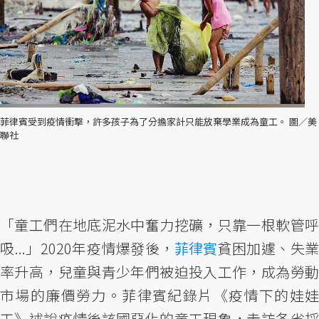
菲律賓受到疫情衝擊，許多孩子為了分擔家計只能放棄學業成為童工。 圖／美
聯社
「童工們在地底泥水中奮力挖礦，只靠一根軟管呼
吸...」2020年疫情爆發後，
菲律賓
貧困加遽、失業
率升高，兒童與青少年們被迫投入工作，成為勞動
市場的廉價勞力。菲律賓紀錄片《疫情下的娃娃
工》述說疫情後該國惡化的童工現象，走訪各省採