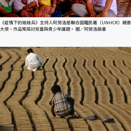
《疫情下的娃娃兵》主持人阿勞洛是聯合國難民署（UNHCR）親善
大使，作品常探討兒童與青少年議題。 圖／阿勞洛臉書