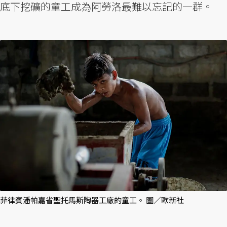
底下挖礦的童工成為阿勞洛最難以忘記的一群。
菲律賓潘帕嘉省聖托馬斯陶器工廠的童工。 圖／歐新社