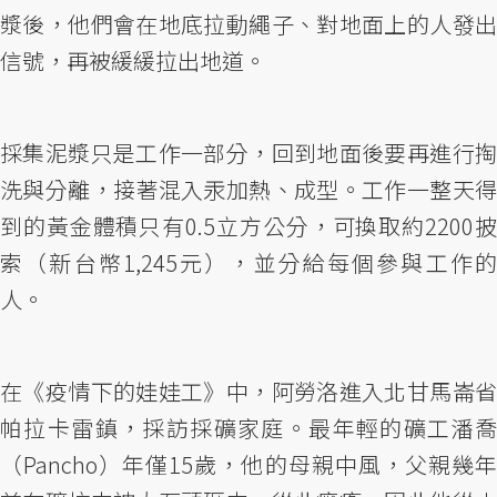
漿後，他們會在地底拉動繩子、對地面上的人發出
信號，再被緩緩拉出地道。
採集泥漿只是工作一部分，回到地面後要再進行掏
洗與分離，接著混入汞加熱、成型。工作一整天得
到的黃金體積只有0.5立方公分，可換取約2200披
索（新台幣1,245元），並分給每個參與工作的
人。
在《疫情下的娃娃工》中，阿勞洛進入北甘馬崙省
帕拉卡雷鎮，採訪採礦家庭。最年輕的礦工潘喬
（Pancho）年僅15歲，他的母親中風，父親幾年