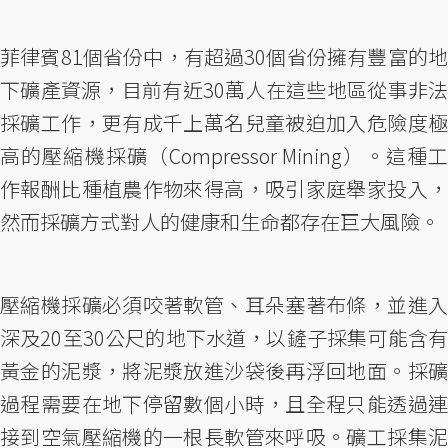
菲律賓81個省份中，有超過30個省份擁有豐富的地
下礦產資源，目前有近30萬人在這些地區從事非法
採礦工作，更有成千上萬名兒童被迫加入危險度極
高的壓縮機採礦（Compressor Mining）。這種工
作報酬比種植農作物來得高，吸引家庭舉家投入，
然而採礦方式對人的健康和生命都存在巨大風險。
壓縮機採礦必須咬著軟管、耳朵塞著布條，並進入
深及20至30公尺的地下水道，以鏟子採集可能含有
黃金的泥漿，將泥漿放進沙袋後再浮回地面。採礦
過程需要在地下停留數個小時，且全程只能透過連
接到空氣壓縮機的一根長軟管來呼吸。礦工採集泥