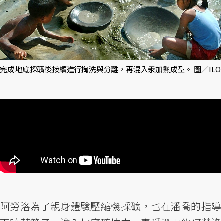
完成地底採礦後接續進行掏洗與分離，再混入汞加熱成型。 圖／ILO
阿勞洛為了親身體驗壓縮機採礦，也在潘喬的指導