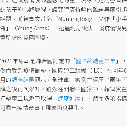
訪孩子的心路歷程，讓菲律賓待解的難題再度引起
話題。菲律賓文片名「Munting Bisig」又作「小手
臂」（Young Arms），透過現身說法一窺疫情後兒
童所處的貧窮困境。
2021年原本是聯合國訂定的「
國際終結童工年
」
然而受到疫情衝擊，國際勞工組織（ILO）在同年6
月的
調查結果
顯示，全球童工案例在經歷了兩年
降之後再次攀升。雖然在開發中國家中，菲律賓在
打擊童工現象已取得「
適度進展
」，然而多項指
可看出疫情後童工現象再度惡化。