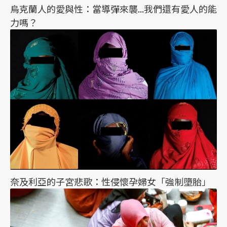
烏克蘭人的愛與性：當導彈來襲...我們還有愛人的能
力嗎？
奈及利亞的子宮悲歌：性侵懷孕婦女「強制墮胎」