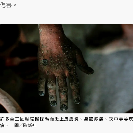
傷害。
許多童工因壓縮機採礦而患上皮膚炎、身體疼痛、汞中毒等疾
病。 圖／歐新社