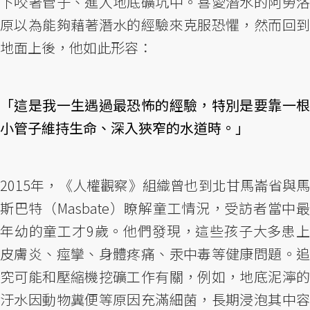
下咬著管子、進入地底礦坑中。喜愛潛水的阿勞洛
原以為能夠藉著潛水的經驗來克服恐懼，然而回到
地面上後，他如此形容：
「這是我一生遇過最恐怖的經驗，特別是要靠一根
小管子維持生命、深入狹窄的水道時。」
2015年，《人權觀察》組織曾也到北甘馬崙省與馬
斯巴特（Masbate）瞭解童工情況，受訪者當中最
年幼的童工才9歲。他們發現，這些孩子大多患上
皮膚炎、痙攣、身體疼痛、汞中毒等健康問題。追
究可能和壓縮機挖礦工作有關，例如，地底泥濘的
汙水因動物糞便等原因充滿細菌，長期浸泡其中容