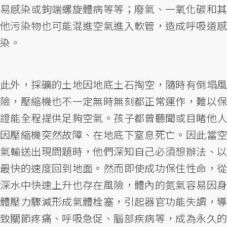
易感染或鉤端螺旋體病等等；廢氣、一氧化碳和其
他污染物也可能混進空氣進入軟管，造成呼吸道感
染。
此外，採礦的土地因地底土石掏空，隨時有倒塌風
險，壓縮機也不一定無時無刻都正常運作，難以保
證能全程提供足夠空氣。孩子都曾聽聞或目睹他人
因壓縮機突然故障、在地底下窒息死亡。因此當空
氣輸送出現問題時，他們深知自己必須想辦法、以
最快的速度回到地面。然而即使成功保住性命，從
深水中快速上升也存在風險，體內的氮氣容易因身
體壓力驟減形成氣體栓塞，引起器官功能失調，導
致關節疼痛、呼吸急促、腦部疾病等，成為永久的