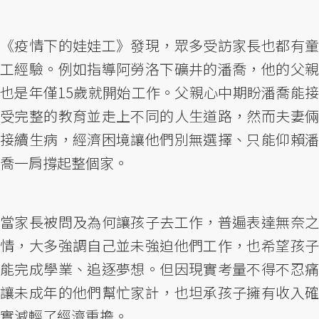
《疫情下的娃娃工》發現，眾多受訪家長也都有童
工經驗。例如指導阿勞洛下礦井的潘喬，他的父親
也是年僅15歲就開始工作。父親心中期盼潘喬能接
受完整的教育並走上不同的人生道路，然而夫妻倆
接續生病，經濟困境讓他們別無選擇、只能仰賴潘
喬一肩撐起整個家。
當家長被問及為何讓孩子去工作，普遍表達無奈之
情，大多強調自己並未強迫他們工作，也希望孩子
能完成學業、追逐夢想。但因現實考量不得不忍痛
讓未成年的他們幫忙家計，也坦承孩子擁有收入確
實減輕了經濟重擔。