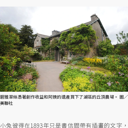
碧雅翠絲憑著創作收益和阿姨的遺產買下了湖區的丘頂農場。 圖／
美聯社
小兔彼得在1893年只是書信間帶有插畫的文字，