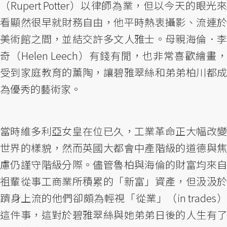
（Rupert Potter）以律師為業，但以今天的眼光來
看顯然很早就財務自由，他平時熱衷攝影、流連於
美術館之間，並結交許多文人雅士。母親海倫．李
奇（Helen Leech）有錢有閒，也非常喜歡繪畫，
受到家庭教育的薰陶，讓碧雅翠絲和弟弟柏川都成
為優秀的藝術家。
當時維多利亞女皇在位已久，工業革命正大幅改變
世界的樣貌，然而英國大都會中產階級的道德與焦
慮仍謹守階級分際。儘管魯柏與海倫的財富均來自
祖輩從事工商業所積累的「新富」資產，但汲汲於
躋身上流的他們卻頗為輕視「從業」（in trades）
這件事，這對於碧雅翠絲與她弟弟日後的人生有了