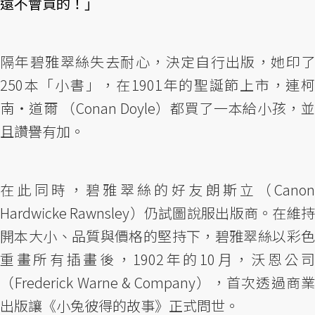
遠不會買的！」
隔年碧雅翠絲失去耐心，決定自行出版，她印了
250本「小書」，在1901年的聖誕節上市，連柯
南・道爾 （Conan Doyle）都買了一本給小孩，並
且讚譽有加。
在此同時，碧雅翠絲的好友朗斯立（Canon
Hardwicke Rawnsley）仍試圖說服出版商。在維持
開本大小、品質與價格的堅持下，碧雅翠絲以彩色
重畫所有插畫後，1902年的10月，沃恩公司
（Frederick Warne & Company），首次透過商業
出版讓《小兔彼得的故事》正式問世。