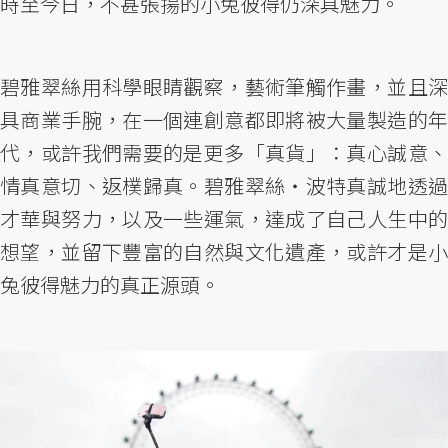
時至今日，不甚張揚的小兔彼得仍深具魅力。
碧雅翠絲用科學眼睛觀察，藝術筆觸作畫，並且深
具商業手腕，在一個連創意都即將被大量製造的年
代，或許我們需要的是更多「真貨」：真心誠意、
情真意切、返樸歸真。碧雅翠絲・波特真誠地透過
才華與努力，以及一些運氣，達成了自己人生中的
想望，並留下豐富的自然與文化遺產，或許才是小
兔彼得魅力的真正源頭。