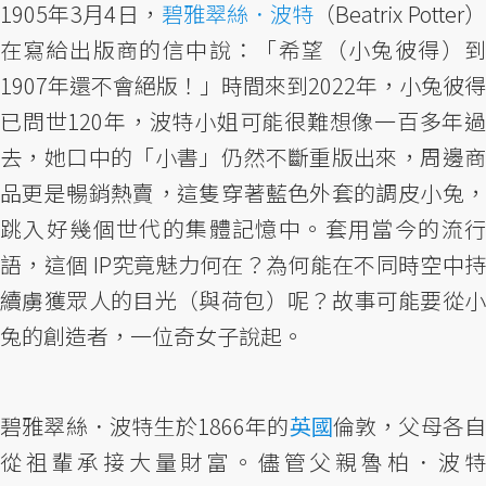
1905年3月4日，
碧雅翠絲．波特
（Beatrix Potter
在寫給出版商的信中說：「希望（小兔彼得）到
1907年還不會絕版！」時間來到2022年，小兔彼得
已問世120年，波特小姐可能很難想像一百多年過
去，她口中的「小書」仍然不斷重版出來，周邊商
品更是暢銷熱賣，這隻穿著藍色外套的調皮小兔，
跳入好幾個世代的集體記憶中。套用當今的流行
語，這個 IP究竟魅力何在？為何能在不同時空中持
續虜獲眾人的目光（與荷包）呢？故事可能要從小
兔的創造者，一位奇女子說起。
碧雅翠絲．波特生於1866年的
英國
倫敦，父母各
從祖輩承接大量財富。儘管父親魯柏．波特