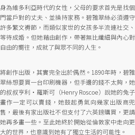
身為維多利亞時代的女性，父母的要求首先是找個
門當戶對的丈夫、並操持家務。碧雅翠絲必須遵守
許多繁文褥節，而類似家世的女孩多半流連社交、
等待成婚。但她藉由創作，帶著無比纖細與內心對
自由的嚮往，成就了與眾不同的人生。
將創作出版，其實完全出於偶然。1890年時，碧雅
翠絲想要買一台印刷機器，但手邊的錢不太夠，她
的叔叔亨利・羅斯可（Henry Roscoe）說她的兔子
畫作一定可以賣錢，她鼓起勇氣向幾家出版商兜
售，最後有家出版社不但支付了六英鎊購買，更請
她再多畫一些。至此她終於開始從倫敦家中走向更
大的世界，也意識到她有了獨立生活的可能性。