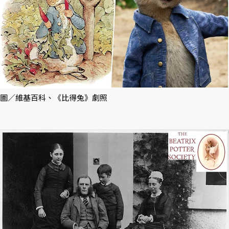
圖／維基百科、《比得兔》劇照