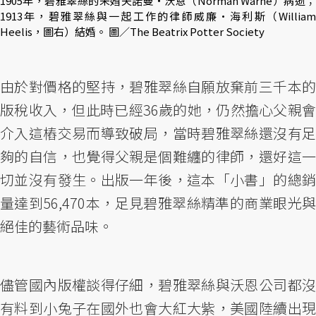
1905年，碧雅翠絲的未婚夫諾曼・沃恩（Norman Warne）病逝；
1913年，碧雅翠絲與一起工作的律師威廉·海利斯（William
Heelis，圖右）結婚。 圖／The Beatrix Potter Society
由於對價格的堅持，碧雅翠絲自願放棄前三千本的
版稅收入，但此時已經36歲的她，仍然擔心父親會
介入這樁交易而導致破局，當時碧雅翠絲還沒有足
夠的自信，也覺得父親是個難纏的律師，還好這一
切並沒有發生。出版一年後，這本「小書」的總銷
量達到56,470本，足見碧雅翠絲精準的商業眼光與
絕佳的藝術品味。
儘管國內版權談得仔細，碧雅翠絲與沃恩公司都沒
有料到小兔子在國外也會大紅大紫，美國陸續出現