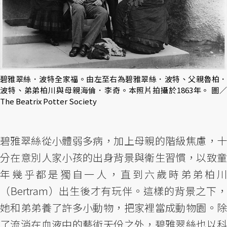
碧雅翠絲．波特全家福。由左至右為碧雅翠絲．波特、父親魯柏．
波特、弟弟柏川與母親海倫．李奇。本照片拍攝於1863年。 圖／
The Beatrix Potter Society
碧雅翠絲從小體弱多病，加上母親的階級焦慮，十
分在意別人家小孩的出身背景與衛生習慣，以致童
年幾乎都是獨自一人，直到六歲時弟弟柏川
（Bertram）出生後才有玩伴。這樣的背景之下，
她和弟弟養了許多小動物，把家裡當成動物園。除
了流淌在血液中的藝術天份之外，碧雅翠絲也以科