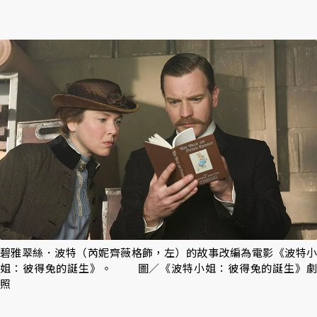
碧雅翠絲．波特（芮妮齊薇格飾，左）的故事改編為電影《波特小
姐：彼得兔的誕生》。 圖／《波特小姐：彼得兔的誕生》劇
照