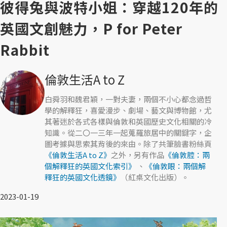
彼得兔與波特小姐：穿越120年的
英國文創魅力，P for Peter
Rabbit
倫敦生活A to Z
白舜羽和魏君穎，一對夫妻，兩個不小心都念過哲
學的解釋狂，喜愛漫步、劇場、藝文與博物館，尤
其著迷於各式各樣與倫敦和英國歷史文化相關的冷
知識。從二〇一三年一起蒐羅旅居中的關鍵字，企
圖考據與思索其背後的來由。除了共筆臉書粉絲頁
《倫敦生活A to Z》
之外，另有作品
《倫敦腔：兩
個解釋狂的英國文化索引》
、
《倫敦眼：兩個解
釋狂的英國文化透鏡》
（紅桌文化出版）。
2023-01-19