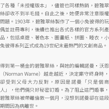
了各種「未授權版本」，儘管也同樣熱銷，碧雅翠
絲卻收不到半毛錢。自此之後，她便非常注意版權
問題。1903年，碧雅翠絲製作了一個小兔彼得的玩
偶並註冊專利，後續也推出各式各樣的官方系列產
品，包括桌遊、著色本、圖畫紙、拼圖、睡衣，小
兔彼得系列正式成為19世紀末最熱門的文創商品。
得到第一桶金的碧雅翠絲，與她的編輯諾曼・沃恩
（Norman Warne）越走越近，決定廝守終身時，
卻受到父母大力反對，原因是諾曼「只是個商
人」，他們倆只好秘密訂婚。為了阻止這門婚事，
碧雅翠絲被帶離倫敦一個月，沒想到諾曼卻在這段
期間因為病離世。