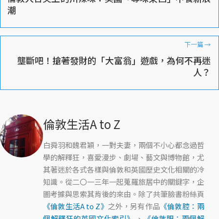
潮
下一篇
→
壟斷吧！搶著發財的「大富翁」遊戲，為何不再迷
人？
倫敦生活A to Z
白舜羽和魏君穎，一對夫妻，兩個不小心都念過哲
學的解釋狂，喜愛漫步、劇場、藝文與博物館，尤
其著迷於各式各樣與倫敦和英國歷史文化相關的冷
知識。從二〇一三年一起蒐羅旅居中的關鍵字，企
圖考據與思索其背後的來由。除了共筆臉書粉絲頁
《倫敦生活A to Z》
之外，另有作品
《倫敦腔：兩
個解釋狂的英國文化索引》
、
《倫敦眼：兩個解