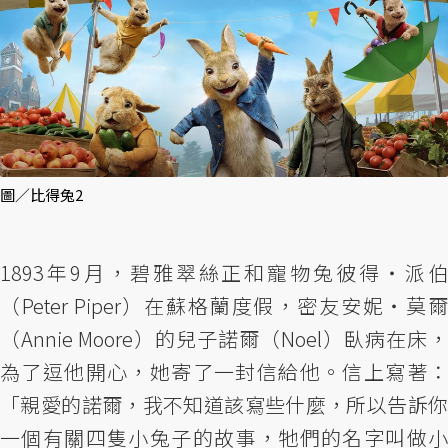
圖／比得兔2
1893年9月，碧雅翠絲正和寵物兔彼得・派伯
（Peter Piper）在蘇格蘭度假，密友安妮・莫爾
（Annie Moore）的兒子諾爾（Noel）臥病在床，
為了逗他開心，她寄了一封信給他。信上寫著：
「親愛的諾爾，我不知道該寫些什麼，所以告訴你
一個有關四隻小兔子的故事，牠們的名字叫做小