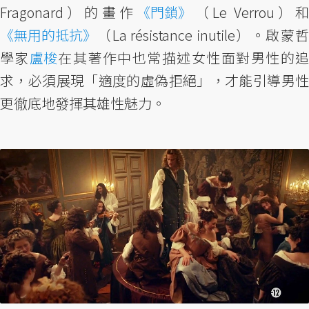
Fragonard）的畫作
《門鎖》
（Le Verrou）和
《無用的抵抗》
（La résistance inutile）。啟蒙哲
學家
盧梭
在其著作中也常描述女性面對男性的
求，必須展現「適度的虛偽拒絕」，才能引導男性
更徹底地發揮其雄性魅力。