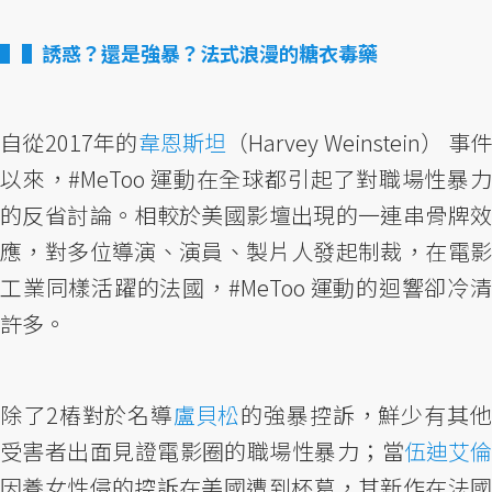
▌誘惑？還是強暴？法式浪漫的糖衣毒藥
自從2017年的
韋恩斯坦
（Harvey Weinstein） 事
以來，#MeToo 運動在全球都引起了對職場性暴力
的反省討論。相較於美國影壇出現的一連串骨牌效
應，對多位導演、演員、製片人發起制裁，在電影
工業同樣活躍的法國，#MeToo 運動的迴響卻冷清
許多。
除了2樁對於名導
盧貝松
的強暴控訴，鮮少有其
受害者出面見證電影圈的職場性暴力；當
伍迪艾倫
因養女性侵的控訴在美國遭到杯葛，其新作在法國