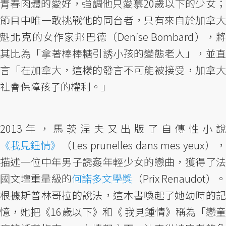
青春肉體的愛好，強調他只愛慕20歲以下的少女；
節目中唯一敢挑戰他的同台者，只有來自於加拿大
魁北克的女作家邦巴德（Denise Bombard），將
其比為「拿著棒棒糖引誘小孩的變態老人」，並直
言「在加拿大，這樣的發言不可能被接受，加拿大
社會保障孩子的權利。」
2013年，馬茨涅夫又出版了自傳性小說
《我見鍾情》
（Les prunelles dans mes yeux），
描述一位中年男子誘姦年輕少女的戀曲，獲得了法
國文壇重量級的
何諾多文學獎
（Prix Renaudot）
根據斯普林哥拉的說法，這本書喚起了她幼時的記
憶，她把《16歲以下》和《 我見鍾情》稱為「戀童