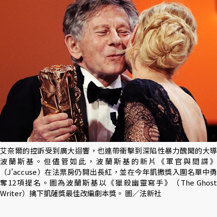
艾奈爾的控訴受到廣大迴響，也連帶衝擊到深陷性暴力醜聞的大導
波蘭斯基。但儘管如此，波蘭斯基的新片《軍官與間諜》
（J'accuse）在法票房仍開出長紅，並在今年凱撒獎入圍名單中勇
奪12項提名。圖為波蘭斯基以《獵殺幽靈寫手》（The Ghost
Writer）擒下凱薩獎最佳改編劇本獎。 圖／法新社