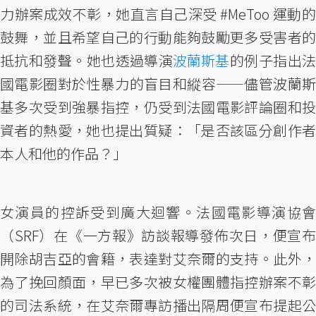
力辦案成效不彰，她直言自己深受 #MeToo 運動的
鼓舞，並且希望自己的行動能夠鼓勵更多受害者的
抵抗和發聲。她也透過導演
波蘭斯基
的例子指出
國電影圈對於性暴力的盲目和縱容——儘管波蘭斯
基多次受到強暴指控，仍受到法國電影評論圈和投
資者的熱愛，她也提出質疑：「是否該區分創作者
本人和他的作品？」
女演員的控訴受到廣大迴響。法國電影導演協會
（SRF）在《一方報》訪談報導發佈次日，便宣布
開除胡吉亞的會籍，表達對艾奈爾的支持。此外，
為了挽回顏面，早已多次被女權團體指控辦案不彰
的司法系統，在艾奈爾專訪播出隔周便宣布提起公