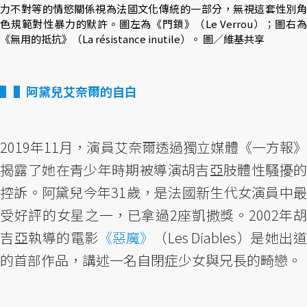
力不對等的情慾關係視為法國文化傳統的一部分，無視這套性別角
色規範對性暴力的默許。圖左為《門鎖》（Le Verrou）；圖右為
《無用的抵抗》（La résistance inutile）。 圖／維基共享
▌阿黛兒艾奈爾的自白
2019年11月，演員艾奈爾透過獨立媒體《一方報》
揭露了她在青少年時期被導演胡吉亞肢體性騷擾的
控訴。阿黛兒今年31歲，是法國新生代女演員中最
受好評的女星之一，已拿過2座凱撒獎。2002年胡
吉亞執導的電影
《惡魔》
（Les Diables）是她出
的首部作品，講述一名自閉症少女與兄長的畸戀。