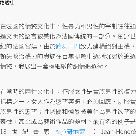
路透社
在法國的情慾文化中，性暴力和男性的宰制往往通
過文明的語言被美化為法國傳統的一部分。在17世
紀的法國宮廷，由於
路易十四
致力建構絕對王權，
頓失政治權力的貴族在百無聊賴中逐漸沉迷於追逐
情慾，發展出一套極細緻的調情追逐術。
在當時的兩性文化中，征服女性是貴族男性的權力
指標之一，女人作為慾望客體，必須回應、馴服貴
族男性的慾望；性騷擾和強暴被美化為男性欲望的
表徵，甚至成為藝術作品的題材。最有名的例子是
18世紀畫家
福拉哥納爾
（Jean-Honor