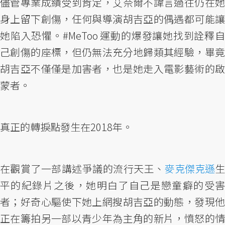
儘管專業成績受到肯定，艾奈爾不諱言過往仍在她
身上留下創傷，任何與導演胡吉亞的偶遇都可能讓
她陷入恐懼。#MeToo 運動的爆發讓她找到詮釋自
己創傷的座標，但仍無法充分地歸類其經驗，畢竟
胡吉亞不僅僅是加害者，也是她走入電影藝術的啟
蒙者。
真正的轉捩點發生在2018年。
在觀賞了一部講述爭議的流行天王、
麥克傑克遜
平的紀錄片之後，她明白了自己是戀童癖的受害
者；好奇心驅使下她上網搜胡吉亞的動態，發現他
正在籌拍另一部以青少年為主角的新片，憤怒的情