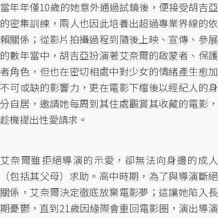
當年年僅10歲的她意外通過試鏡後，便接受胡吉亞
的密集訓練，兩人也因此培養出超過專業界線的依
賴關係；從影片拍攝過程到隨後上映、宣傳、參展
的數年當中，胡吉亞扮演著艾奈爾的啟蒙者、保護
者角色，但也在密切相處中對少女的情緒產生愈加
不可或缺的影響力，更在電影下檔後以經紀人的身
分自居，邀請她每周到其住處觀賞其收藏的電影，
趁機提出性愛請求。
艾奈爾雖拒絕導演的示愛，卻無法向身邊的成人
（包括其父母）求助。高中時期，為了與導演斷絕
關係，艾奈爾決定徹底放棄電影夢；這讓她陷入長
期憂鬱，直到21歲因緣際會重回電影圈，演出導演