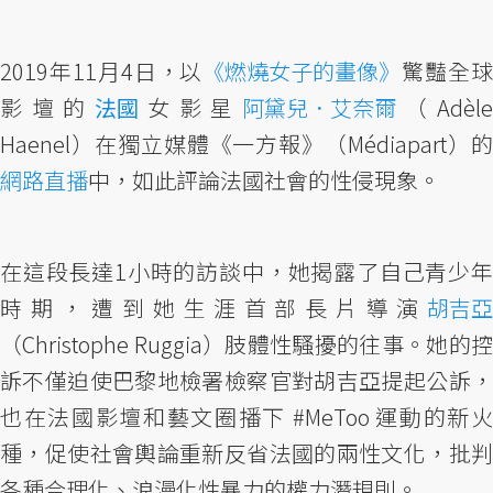
2019年11月4日，以
《燃燒女子的畫像》
驚豔全
影壇的
法國
女影星
阿黛兒．艾奈爾
（Adèl
Haenel）在獨立媒體《一方報》（Médiapart）的
網路直播
中，如此評論法國社會的性侵現象。
在這段長達1小時的訪談中，她揭露了自己青少年
時期，遭到她生涯首部長片導演
胡吉亞
（Christophe Ruggia）肢體性騷擾的往事。她的控
訴不僅迫使巴黎地檢署檢察官對胡吉亞提起公訴，
也在法國影壇和藝文圈播下 #MeToo 運動的新火
種，促使社會輿論重新反省法國的兩性文化，批判
各種合理化、浪漫化性暴力的權力潛規則。