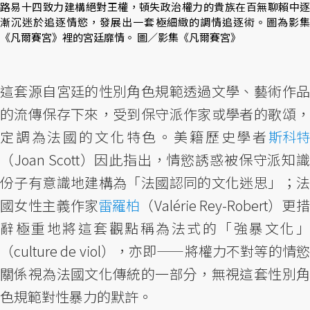
路易十四致力建構絕對王權，頓失政治權力的貴族在百無聊賴中逐
漸沉迷於追逐情慾，發展出一套極細緻的調情追逐術。圖為影集
《凡爾賽宮》裡的宮廷靡情。 圖／影集《凡爾賽宮》
這套源自宮廷的性別角色規範透過文學、藝術作品
的流傳保存下來，受到保守派作家或學者的歌頌，
定調為法國的文化特色。美籍歷史學者
斯科特
（Joan Scott）因此指出，情慾誘惑被保守派知識
份子有意識地建構為「法國認同的文化迷思」；法
國女性主義作家
雷羅柏
（Valérie Rey-Robert）更
辭極重地將這套觀點稱為法式的「強暴文化」
（culture de viol），亦即——將權力不對等的情慾
關係視為法國文化傳統的一部分，無視這套性別角
色規範對性暴力的默許。