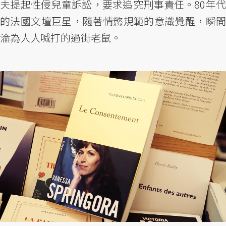
夫提起性侵兒童訴訟，要求追究刑事責任。80年代
的法國文壇巨星，隨著情慾規範的意識覺醒，瞬間
淪為人人喊打的過街老鼠。