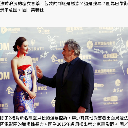
法式浪漫的糖衣毒藥，包裝的到底是誘惑？還是強暴？圖為巴黎街
景示意圖。 圖／美聯社
除了2樁對於名導盧貝松的強暴控訴，鮮少有其他受害者出面見證法
國電影圈的職場性暴力。圖為2015年盧貝松出席北京電影節。 圖／