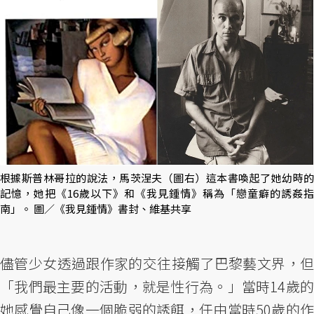
根據斯普林哥拉的說法，馬茨涅夫（圖右）這本書喚起了她幼時的
記憶，她把《16歲以下》和《我見鍾情》稱為「戀童癖的誘姦指
南」。 圖／《我見鍾情》書封、維基共享
儘管少女透過跟作家的交往接觸了巴黎藝文界，但
「我們最主要的活動，就是性行為。」當時14歲的
她感覺自己像一個脆弱的誘餌，任由當時50歲的作