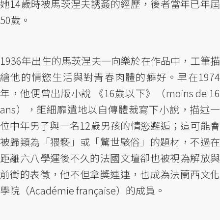
她14歲時被馬茨涅夫誘姦的經歷，後者當年已年屆
50歲。
1936年出生的馬茨涅夫一向樂於在作品中，工筆描
繪他的情慾生活與對青春肉體的癖好。早在1974
年，他便曾出版小說 《16歲以下》（moins de 16
ans），鉅細靡遺地以自傳體裁寫下小說，描述一
位中年男子與一名12歲男孩的情慾邂逅；這可能會
被歸類為「猥褻」或「驚世駭俗」的題材，不過在
距離六八學運後不久的法國文壇卻也被視為解放與
前衛的表徵，他不但拿獎連連，也成為法蘭西文化
學院（Académie française）的成員。