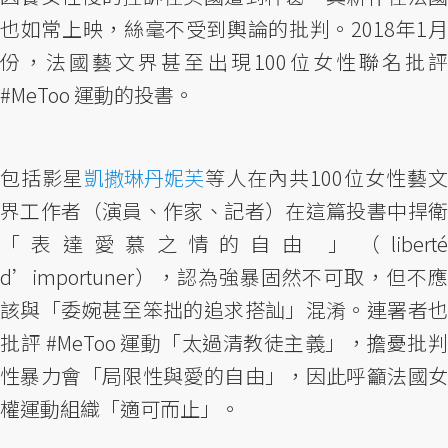
也如常上映，絲毫不受到輿論的批判。2018年1月
份，法國藝文界甚至出現100位女性聯名批評
#MeToo 運動的投書。
包括影星
凱撒琳丹妮芙
等人在內共100位女性藝文
界工作者（演員、作家、記者）在這篇投書中捍衛
「表達愛慕之情的自由 」（liberté
d’importuner），認為強暴固然不可取，但不應
該與「委婉甚至笨拙的追求搭訕」混淆。連署者也
批評 #MeToo 運動「太過清教徒主義」，擔憂批判
性暴力會「局限性與愛的自由」，因此呼籲法國女
權運動組織「適可而止」。