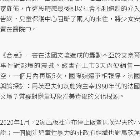
家擺佈，而這段畸戀最後則以社會福利體制的介入
告終，兒童保護中心阻斷了兩人的來往，將少女安
置在醫院中。
《合意》一書在法國文壇造成的轟動不亞於艾奈爾
事件對影壇的震撼。該書在上市3天內便銷售一
空，一個月內再版5次，國際媒體爭相報導。法國
輿論探討：馬茨涅夫何以能夠主宰1980年代的法國
文壇？質疑對戀童現象溢美背後的文化根源。
2020年1月，2家出版社宣布停止販賣馬茨涅夫的小
說；一個關注兒童性暴力的非政府組織也對馬茨涅