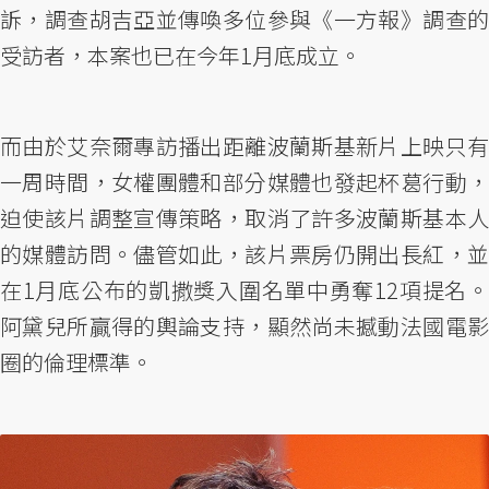
訴，調查胡吉亞並傳喚多位參與《一方報》調查的
受訪者，本案也已在今年1月底成立。
而由於艾奈爾專訪播出距離波蘭斯基新片上映只有
一周時間，女權團體和部分媒體也發起杯葛行動，
迫使該片調整宣傳策略，取消了許多波蘭斯基本人
的媒體訪問。儘管如此，該片票房仍開出長紅，並
在1月底公布的凱撒獎入圍名單中勇奪12項提名。
阿黛兒所贏得的輿論支持，顯然尚未撼動法國電影
圈的倫理標準。