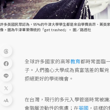
許多英國民眾認為，95%的牛津大學學生都是來自學費高昂、菁英
像。圖為牛津畢業傳統的「get trashed」。 圖／路透社
全球許多國家的高等
教育
都時常面臨
子。人們擔心大學成為貧富落差的幫兇
拒絕更好的學術機會。
在台灣，現行的多元入學管道時常被譏
會階層流動性的焦慮；在
英國
，這樣的