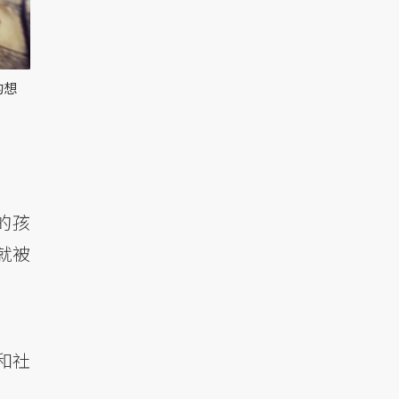
的想
的孩
就被
和社