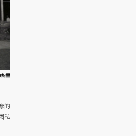
的鮑里
像的
國私