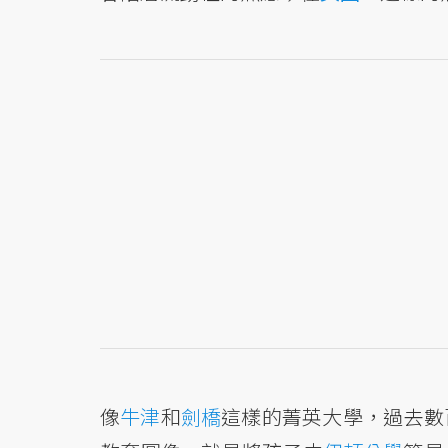
像
牛津
和
劍橋
這樣的菁英大學，過去數