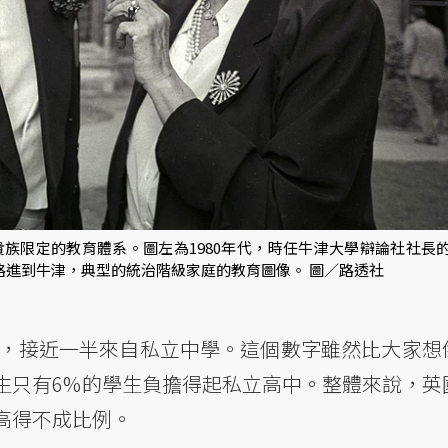
族限定的教育體系。圖左為1980年代，時任牛津大學辯論社社長
公學一路進到牛津，典型的統治階級家庭的教育圖像。 圖／路透社
中，接近一半來自私立中學。這個數字雖然比大家想
生只有6%的學生負擔得起私立高中。整體來說，英
高得不成比例。