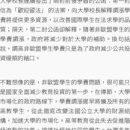
大學校長連續發出了兩封前後矛盾的公函：第一封
信為「歡迎留法」 的法案，向大學校長解釋調漲學
費將提供更多資源，以改善國際學生在法求學的品
質；隔天，第二封公函卻解釋，隨著非歐盟學生的
學費調漲，政府將減少對於大學的補助。換句話
說，調高非歐盟學生學費只是為了政府減少公共投
資緩頰的藉口。
不難想像的是，非歐盟學生的學費問題，很可能只
是國家全面減少教育投資的第一步，在撙節、大學
市場化的政府路線下，學費調漲遲早將擴及所有的
高教學生，從此徹底改變法國公立大學的財源結
構，加速大學的市場化。高等教育從此失去促進階
級流動的功能，排擠社經地位弱的學生。台灣多年