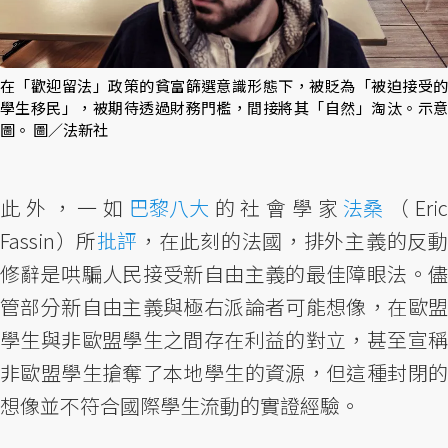
在「歡迎留法」政策的貧富篩選意識形態下，被貶為「被迫接受的
學生移民」，被期待透過財務門檻，間接將其「自然」淘汰。示意
圖。 圖／法新社
此外，一如
巴黎八大
的社會學家
法桑
（Eri
Fassin）所
批評
，在此刻的法國，排外主義的反
修辭是哄騙人民接受新自由主義的最佳障眼法。儘
管部分新自由主義與極右派論者可能想像，在歐盟
學生與非歐盟學生之間存在利益的對立，甚至宣稱
非歐盟學生搶奪了本地學生的資源，但這種封閉的
想像並不符合國際學生流動的實證經驗。