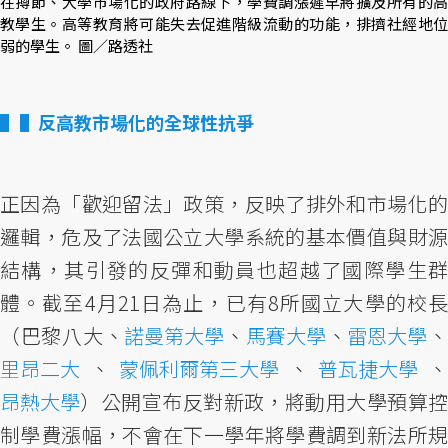
在撙節、大學市場化的政府路線下，學費調漲遲早將擴及所有的高
教學生。高等教育將可能失去促進階級流動的功能，排擠社經地位
弱的學生。 圖／路透社
▌反高教市場化的全球性抗爭
正因為「歡迎留法」政策，反映了排外和市場化的
邏輯，危及了法國公立大學系統的基本價值與財源
結構，其引發的反彈和動員也超越了國際學生群
體。截至4月21日為止，已有8所國立大學的校長
（巴黎八大、
諾曼第大學
、
馬賽大學
、
雷恩大學
里昂二大
、
蒙佩利爾第三大學
、
普瓦捷大學
昂熱大學
）公開宣布反對新政，將動用大學預算控
制學費漲幅，不會在下一學年將學費調到新法所規