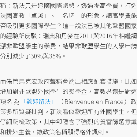
稱：新法只是追隨國際趨勢，透過提高學費，打造
法國高教「卓越」、「名牌」的形象。調高學費能
否吸引更多國際學生？這一說法已被其他歐盟國家
的經驗所反駁：瑞典和丹麥在2011與2016年相繼調
漲非歐盟學生的學費，結果非歐盟學生的入學申請
分別減少了30%與35%。
而儘管馬克宏政府聲稱會端出相應配套措施，比如
增加對非歐盟外國學生的獎學金，高教界還是對這
項名為
「歡迎留法」
（Bienvenue en France）
策多所質疑批判。新法看似歡迎所有外國學生，但
仔細爬梳政策，其中卻隱含了強烈的貧富篩選意識
和排外主義，讓政策名稱顯得格外諷刺。