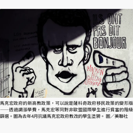
馬克宏政府的新高教政策，可以說是薩科奇政府移民政策的變形版
——透過調漲學費，馬克宏等同對非歐盟國際學生進行貧富的階級
篩選。圖為去年4月抗議馬克宏政府教改的學生塗鴉。 圖／美聯社