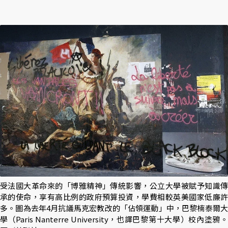
受法國大革命來的「博雅精神」傳統影響，公立大學被賦予知識傳
承的使命，享有高比例的政府預算投資，學費相較英美國家低廉許
多。圖為去年4月抗議馬克宏教改的「佔領運動」中，巴黎楠泰爾大
學（Paris Nanterre University，也譯巴黎第十大學）校內塗鴉。