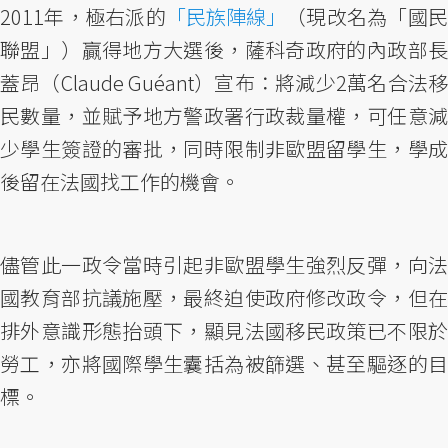
2011年，極右派的
「民族陣線」
（現改名為「國
聯盟」）贏得地方大選後，薩科奇政府的內政部長
蓋昂（Claude Guéant）宣布：將減少2萬名合法移
民數量，並賦予地方警政署行政裁量權，可任意減
少學生簽證的審批，同時限制非歐盟留學生，學成
後留在法國找工作的機會。
儘管此一政令當時引起非歐盟學生強烈反彈，向法
國教育部抗議施壓，最終迫使政府修改政令，但在
排外意識形態抬頭下，顯見法國移民政策已不限於
勞工，亦將國際學生囊括為被篩選、甚至驅逐的目
標。