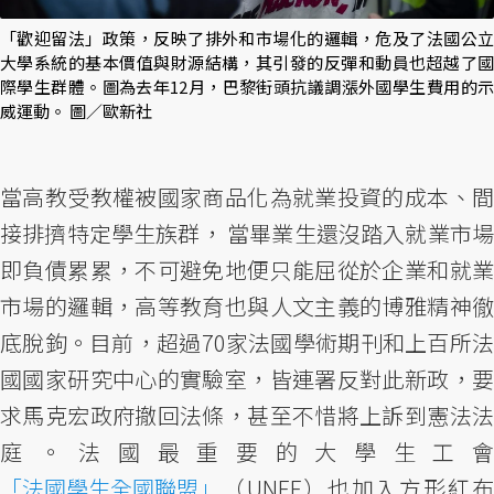
「歡迎留法」政策，反映了排外和市場化的邏輯，危及了法國公立
大學系統的基本價值與財源結構，其引發的反彈和動員也超越了國
際學生群體。圖為去年12月，巴黎街頭抗議調漲外國學生費用的示
威運動。 圖／歐新社
當高教受教權被國家商品化為就業投資的成本、間
接排擠特定學生族群， 當畢業生還沒踏入就業市場
即負債累累，不可避免地便只能屈從於企業和就業
市場的邏輯，高等教育也與人文主義的博雅精神徹
底脫鉤。目前，超過70家法國學術期刊和上百所法
國國家研究中心的實驗室，皆連署反對此新政，要
求馬克宏政府撤回法條，甚至不惜將上訴到憲法法
庭。法國最重要的大學生工會
「法國學生全國聯盟」
（UNEF）也加入方形紅布