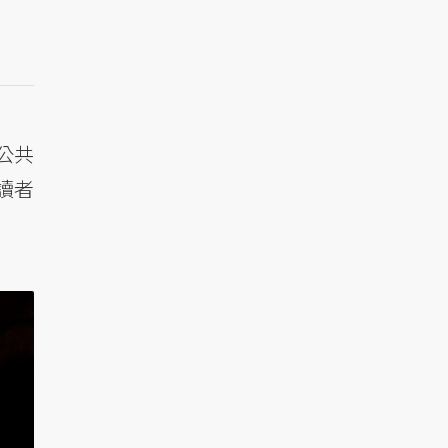
公共
讀者