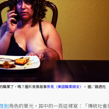
的職業了，嗎？圖片背景故事
參見〈美國職業婦女〉
。 圖／路透社
性別
角色的單元。其中的一頁這樣寫：「傳統社會