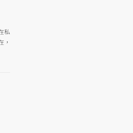
。
在私
在，