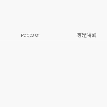
Podcast
專題特輯