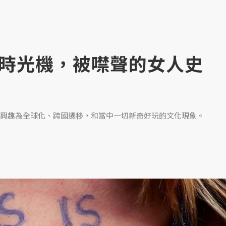
時光機，被噤聲的女人史
興趣為全球化、跨國遷移，和當中一切新奇好玩的文化現象。