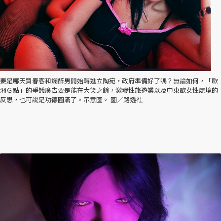
要是哪天買春客和爛醉男開始轉進立陶宛，政府準備好了嗎？無論如何，「歐
洲Ｇ點」的爭議廣告要是能在大笑之餘，激發性旅遊業以及中東歐女性處境的
反思，也可說是功德圓滿了。示意圖。 圖／路透社