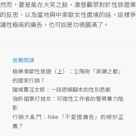
然而，要是能在大笑之餘，激發觀眾對於性旅遊業
的反思、以及當地與中東歐女性處境的話，這樣爭
議性極高的廣告，也可說是功德圓滿了。
推薦閱讀
極樂東歐性旅遊（上）：立陶宛「高潮之都」
的國家行銷？
賭城賣淫女郎：一段謬誤腳本的性別悲劇
強拆娼寮打妓女：印度性工作者的警察暴力陰
影
行銷大亂鬥：Nike「不愛國廣告」的絕妙正
義？