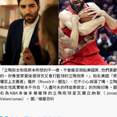
「立陶宛女和我原本所想的不一樣，不會瘋狂倒貼美國男...他們喜歡
的，好像是穿愛迪達球衣又會打籃球的立陶宛男。」知名美國「男
權至上主義者」羅許（Roosh V，圖左），也不小心說溜了嘴，立陶
宛女性其實根本不符合「人盡可夫的拜金東歐女」的刻板印象。圖
右為NBA多倫多暴龍隊的立陶宛球星瓦蘭丘納斯（Jonas
Valanciunas）。 圖／維基百科