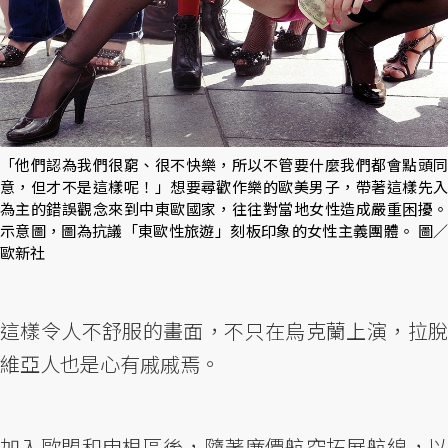
「他們認為我們很窮、很不快樂，所以不管要什麼我們都會點頭同
意，但才不是這樣呢！」想要尋歡作樂的歐美男子，帶著這樣先入
為主的錯誤觀念來到中東歐國家，往往對當地女性造成嚴重困擾。
示意圖，圖為抗議「東歐性旅遊」刻板印象的女性主義團體。 圖／
歐新社
這樣令人不舒服的畫面，不只在烏克蘭上演，拉脫
維亞人也是心有戚戚焉。
加入歐盟和申根區後，隨著廉價航空拓展航線，以