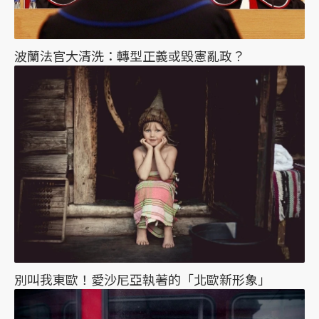
波蘭法官大清洗：轉型正義或毀憲亂政？
別叫我東歐！愛沙尼亞執著的「北歐新形象」