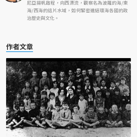
尼亞揚帆啟程，向西漂流，觀察名為波羅的海/東
海/西海的這片水域，如何緊密連結環海各國的政
治歷史與文化。
作者文章