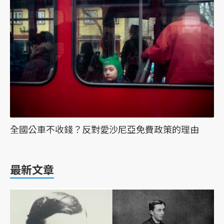
全國公車不收錢？反對愛沙尼亞免費政策的理由
最新文章