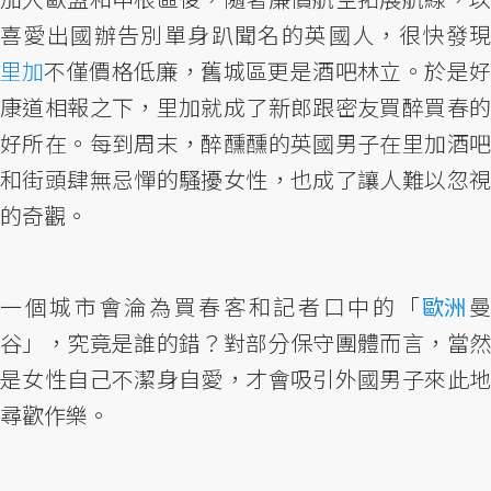
喜愛出國辦告別單身趴聞名的英國人，很快發現
里加
不僅價格低廉，舊城區更是酒吧林立。於是好
康道相報之下，里加就成了新郎跟密友買醉買春的
好所在。每到周末，醉醺醺的英國男子在里加酒吧
和街頭肆無忌憚的騷擾女性，也成了讓人難以忽視
的奇觀。
一個城市會淪為買春客和記者口中的「
歐洲
谷」，究竟是誰的錯？對部分保守團體而言，當然
是女性自己不潔身自愛，才會吸引外國男子來此地
尋歡作樂。