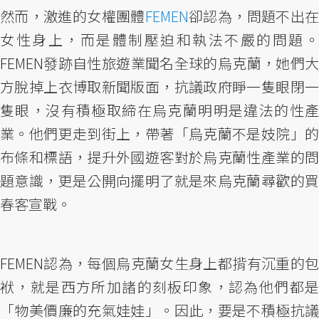
然而，激進的女權團體
FEMEN
卻認為，問題不出
女性身上，而是體制壓迫和執法不嚴的問題。
FEMEN發跡自性旅遊業聞名全球的烏克蘭，她們大
方脫掉上衣博取新聞版面，抗議政府睜一隻眼閉一
隻眼，沒有積極取締在烏克蘭明明是違法的性產
業。他們更走到街上，帶著「烏克蘭不是妓院」的
布條和標語，提升外國遊客對於烏克蘭性產業的問
題意識，更是公開向擺明了就是來烏克蘭尋歡的買
春客宣戰。
FEMEN認為，每個烏克蘭女生身上都揹有沉重的包
袱，就是西方所加諸的刻板印象，認為他們都是
「物美價廉的充氣娃娃」。因此，要是不積極抗議