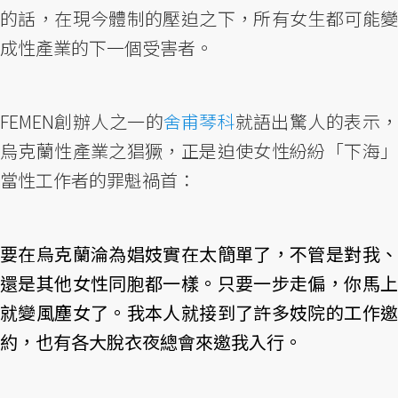
的話，在現今體制的壓迫之下，所有女生都可能變
成性產業的下一個受害者。
FEMEN創辦人之一的
舍甫琴科
就語出驚人的表示，
烏克蘭性產業之猖獗，正是迫使女性紛紛「下海」
當性工作者的罪魁禍首：
要在烏克蘭淪為娼妓實在太簡單了，不管是對我、
還是其他女性同胞都一樣。只要一步走偏，你馬上
就變風塵女了。我本人就接到了許多妓院的工作邀
約，也有各大脫衣夜總會來邀我入行。