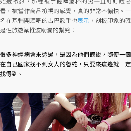
她還抱怨，那種被手握啤酒杯的男子直盯盯瞪著
看，被當作商品檢視的感覺，真的非常不愉快。一
名在基輔開酒吧的古巴歌手也
表示
，刻板印象的
是性旅遊業推波助瀾的幫兇：
很多神經病會來這邊，是因為他們聽說，隨便一個
在自己國家找不到女人的魯蛇，只要來這邊就一定
找得到。