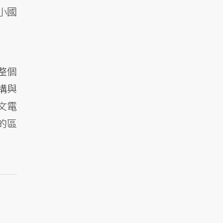
小國
整個
構與
文電
的區