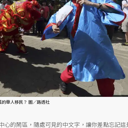
萬的華人移民？ 圖／路透社
中心的鬧區，隨處可見的中文字，讓你差點忘記這