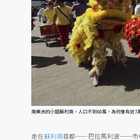
南美洲的小國蘇利南，人口不到60萬，為何會有近7
走在
蘇利南
首都——巴拉馬利波——市