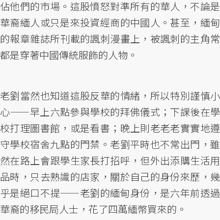
佔他們的市場。這股憤怒對準所有的華人，不論是
華裔緬人或只是來投資經商的中國人。甚至，緬甸
的報章雜誌所刊載的諷刺漫畫上，被諷刺的主角常
都是穿著中國傳統服飾的人物。
老劉當然也知道這股反華的情緒，所以特別謹慎小
心——早上六點參與學校的拜佛儀式；下課後在學
校打理圖書館，或是看書；晚上則老老老實實地遵
守學校宿舍九點的門禁。老劉平時也不常出門，雖
然在路上會跟學生家長打招呼，但外出添購生活用
品時，只去熟識的店家，關於自己的身份來歷，幾
乎是絕口不提——老劉的緬甸身份，是六年前透過
華裔的移民局人士，花了四萬緬幣買來的。