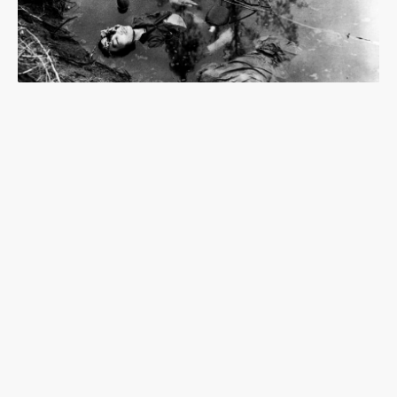
《魔之濕地》：協助日軍作戰的高砂義勇隊，台籍
日本兵缺少的歷史拼圖