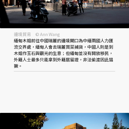
邊境貿易 © Ann Wang
緬甸木姐前往中國瑞麗的邊境閘口為中緬兩國人力匯
流交界處，緬甸人會去瑞麗買菜捕貨，中國人則是到
木姐作玉石與觀光的生意；但緬甸並沒有開放移民，
外籍人士最多只能拿到外籍居留證，非法偷渡因此猖
獗。