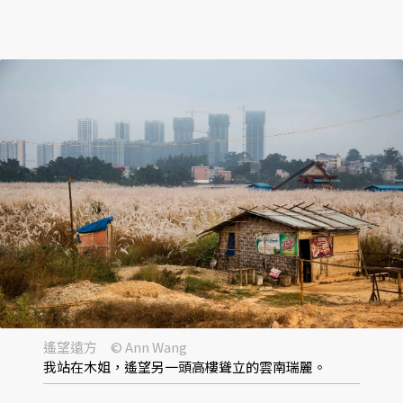
遙望遠方 © Ann Wang
我站在木姐，遙望另一頭高樓聳立的雲南瑞麗。