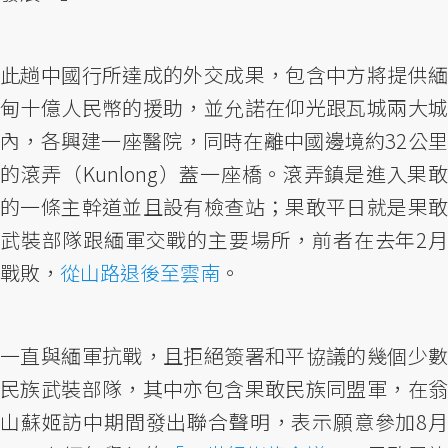
此趟中國行所達成的外交成果，包含中方將提供緬
甸十億人民幣的援助，並允諾在仰光跟瓦城兩大城
內，各興建一座醫院，同時在離中國邊境約32公里
的滾弄（Kunlong）蓋一座橋。滾弄鎮是進入果敢
的一條主幹道並且設有檢查站；果敢平日就是果敢
武裝部隊跟緬軍交戰的主要場所，前者在去年2月
戰敗，
從山路退後至雲南
。
一直與緬軍抗戰，且拒絕簽署和平協議的幾個少數
民族武裝部隊，其中亦包含果敢民族同盟軍，在翁
山蘇姬訪中期間發出聯合聲明，表示願意參加8月