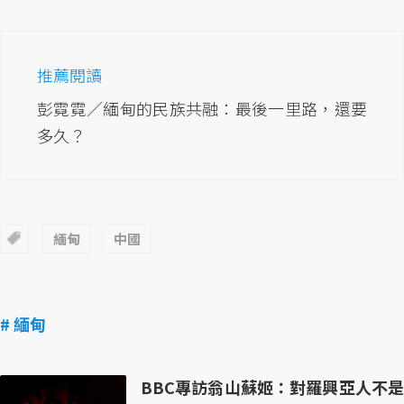
推薦閱讀
彭霓霓／緬甸的民族共融：最後一里路，還要
多久？
緬甸
中國
# 緬甸
BBC專訪翁山蘇姬：對羅興亞人不是