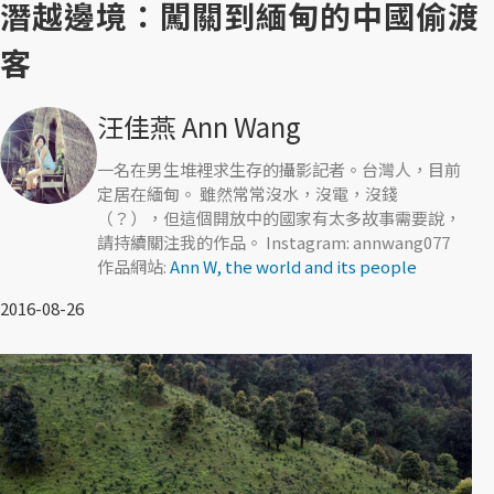
潛越邊境：闖關到緬甸的中國偷渡
客
汪佳燕 Ann Wang
一名在男生堆裡求生存的攝影記者。台灣人，目前
定居在緬甸。 雖然常常沒水，沒電，沒錢
（？），但這個開放中的國家有太多故事需要說，
請持續關注我的作品。 Instagram: annwang077
作品網站:
Ann W, the world and its people
2016-08-26