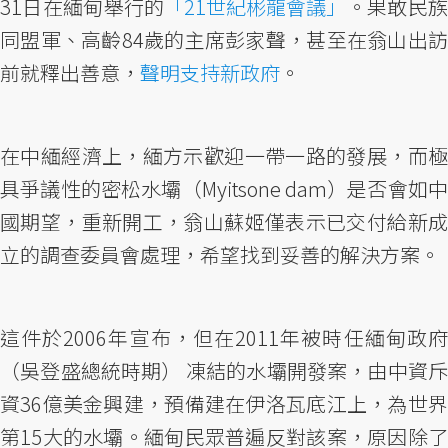
31日在緬甸舉行的
「21世紀彬龍會議」
。果敢民
同盟軍、高齡84歲的主席彭家聲，甚至在翁山出訪
前就釋出善意，
聲明支持新政府
。
在中緬經濟上，緬方示歡迎一帶一路的發展，而極
具爭議性的密松水壩（Myitsone dam）是否會如中
國期望，重新開工，翁山蘇姬僅表示已交付給新成
立的調查委員會處理，希望找到妥善的解決方案。
這件於2006年宣布，但在2011年被時任緬甸政府
（吳登盛總統時期） 凍結的水壩開發案，由中資斥
資36億美金興建，預備建在伊洛瓦底江上，為世界
第15大的水壩。緬甸民眾普遍反對該案，原因除了