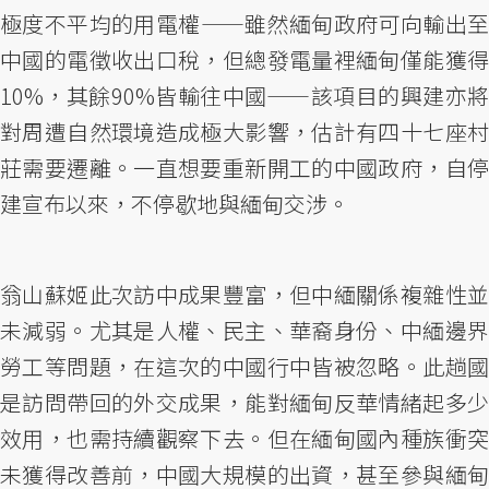
極度不平均的用電權——雖然緬甸政府可向輸出至
中國的電徵收出口稅，但總發電量裡緬甸僅能獲得
10%，其餘90%皆輸往中國——該項目的興建亦將
對周遭自然環境造成極大影響，估計有四十七座村
莊需要遷離。一直想要重新開工的中國政府，自停
建宣布以來，不停歇地與緬甸交涉。
翁山蘇姬此次訪中成果豐富，但中緬關係複雜性並
未減弱。尤其是人權、民主、華裔身份、中緬邊界
勞工等問題，在這次的中國行中皆被忽略。此趟國
是訪問帶回的外交成果，能對緬甸反華情緒起多少
效用，也需持續觀察下去。但在緬甸國內種族衝突
未獲得改善前，中國大規模的出資，甚至參與緬甸