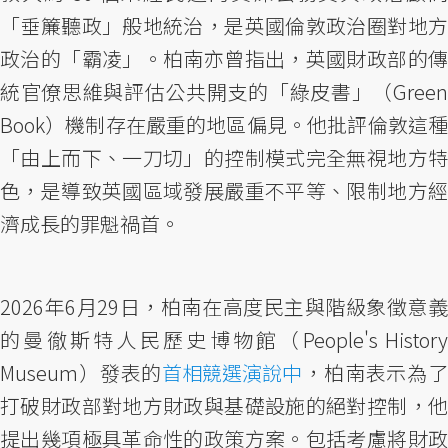
「垂簾聽政」般地統治，是英國倫敦政治圈對地方
政治的「霸凌」。柏南亦曾指出，英國財政部的傳
統官僚思維與評估公共開支的「綠皮書」（Green
Book）機制存在嚴重的地區偏見。他批評倫敦這種
「由上而下、一刀切」的控制模式完全無視地方特
色，是導致英國區域發展嚴重不平等、限制地方經
濟成長的罪魁禍首。
2026年6月29日，柏南在高度民主與階級象徵意義
的曼徹斯特人民歷史博物館（People's History
Museum）發表的
首相競選演說中
，柏南表示為
打破財政部對地方財政與基礎設施的絕對控制，他
提出幾項極具革命性的政策方案。包括考慮將財政