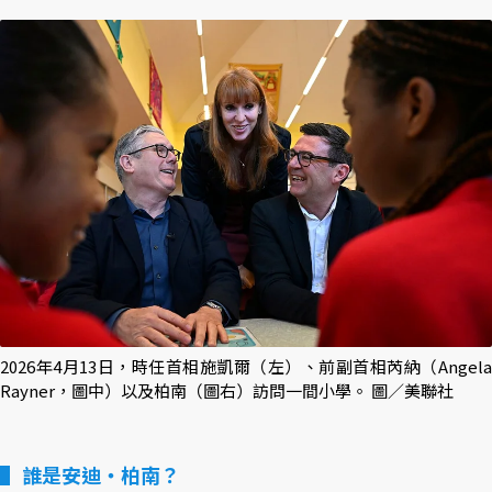
2026年4月13日，時任首相施凱爾（左）、前副首相芮納（Angela
Rayner，圖中）以及柏南（圖右）訪問一間小學。 圖／美聯社
誰是安迪・柏南？