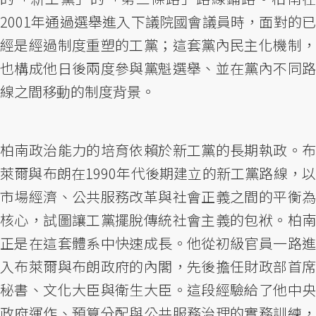
2001年通過選舉進入下議院國會議員時，面對的已
經是經過制度重塑的工黨；這套黨內民主化機制，
也構成他日後兩度參與黨魁選舉、並在黨內不同路
線之間移動的制度背景。
柏南政治能力的培育依賴於新工黨的長期執政。布
萊爾與布朗在1990年代後期建立的新工黨路線，以
市場經濟、公共服務改革與社會正義之間的平衡為
核心，試圖讓工黨擺脫傳統社會主義的包袱。柏南
正是在這套體系中快速成長。他從初級官員一路進
入布萊爾與布朗政府的內閣，先後擔任財政部首席
秘書、文化大臣與衛生大臣。這段經驗給了他中央
政府運作、預算分配與公共服務治理的實務訓練，