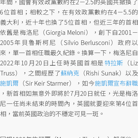
年間，國會有效政黨數約在2－2.5的英國共撤換了
6位首相；相較之下，在有效政黨數約在4－5.5的
義大利，近十年也換了5位首相，但近三年的首相
依舊是梅洛尼（Giorgia Meloni），創下自2001－
2005年貝魯斯柯尼（Silvio Berlusconi）政府以
來，單一首相任職最久紀錄。換算一下，梅洛尼自
2022年10月20日上任時英國首相是
特拉斯
（Liz
Truss），之間經歷了
蘇納克
（Rishi Sunak）以
施凱爾
（Sir Keir Starmer），如今
施凱爾宣布辭職
，新首相如無意外即將於7月20日就任，光是梅洛
尼一任尚未結束的時間內，英國就要迎來第4位首
相，當前英國政治的不穩定可見一斑。