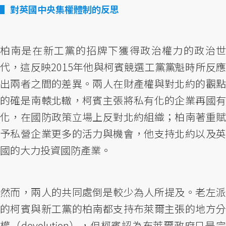
對英國中央集權體制的反思
柏南是在新工黨的招牌下獲得政治權力的政治世
代，這反映2015年他與柯賓競選工黨黨魁時所反應
出兩者之間的差異。兩人在財產權與對北約的觀點
的確是南轅北轍，柯賓主張將私有化的企業再國有
化，在國防政策立場上反對北約組織；柏南著重賦
予私營企業更多的活力與機會，他支持北約以及英
國的大力投資國防產業。
然而，兩人的共同處倒是較少為人所提及。老左派
的柯賓與新工黨的柏南都支持布萊爾主張的地方分
權（devolution），但柯賓認為布萊爾政府只是完