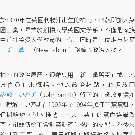
於1970年在英國利物浦出生的柏南，14歲即加入英
國工黨，畢業於劍橋大學英國文學系，不僅是家族
中首批接受大學教育的世代，同時是一位走布萊爾
「新工黨」
（New Labour）路線的政治人物。
柏南的政治履歷，很難只用「新工黨舊臣」或「地
方官員」來概括。他的政治起點，必須放回
約翰．史密斯
（John Smith）留下的工黨改革遺產
中理解。史密斯在1992年至1994年擔任工黨黨魁，
任期雖短，卻因推動「一人一票」的黨內選舉改
革，削弱傳統工會對黨魁產生機制的支配，為後來
的「新工黨」的「第三條路」路線鋪路。柏南在