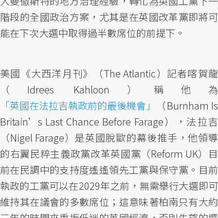
大曼徹斯特的地方治理經驗，轉化為英國工黨下一
階段的全國政治方案，尤其是在英國改革黨即將可
能在下次大選中取得過半數席位的前提下。
美國《大西洋月刊》（The Atlantic）記者喀賀龍
（Idrees Kahloon）稱他為
「英國在法拉吉執政前的最後機會」
（Burnham Is
Britain’s Last Chance Before Farage），法拉吉
（Nigel Farage）是英國脫歐的幕後推手，他領導
的右翼民粹主義政黨改革英國黨（Reform UK）目
前在民調中的支持度遙遙領先工黨與保守黨。目前
執政的工黨可以在2029年之前，無需舉行大選即可
維持其在議會的多數席位；這意味著柏南只有大約
三年的時間來重振低迷的英國經濟，否則失望的選