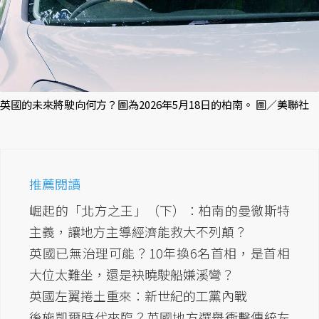
英國的未來將駛向何方？圖為2026年5月18日的柏南。 圖／美聯社
推薦閱讀
崛起的「北方之王」（下）：柏南的曼徹斯特
主義，讓地方主導經濟能救大不列顛？
英國已無治理可能？10年換6名首相，是首相
大位太難坐，還是袂曉駛船嫌溪彎？
英國左翼捲土重來：新世紀的工黨內戰
後施凱爾時代來臨？英國地方選舉衝擊傳統左