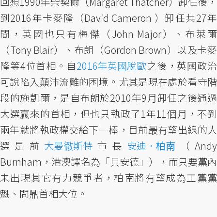
回想1990年柴契爾（Margaret Thatcher）卸任後，
到2016年卡麥隆（David Cameron ）卸任共27年
間，英國也只有梅傑（John Major）、布萊爾
（Tony Blair）、布朗（Gordon Brown）以及卡麥
隆等4位首相。自
2016年英國脫歐
之後，英國政
可說陷入顛沛流離的困境。尤其是現在處於看守階
段的施凱爾，是自布朗於2010年9月卸任之後通過
大選贏來的首相，但也只執政了1年11個月，不到
兩年就將執政權交給下一棒，目前最有望出線的人
選是前
大曼徹斯特
市長
安迪．
柏南
（Andy
Burnham，港澳譯名為「貝安德」），而只要黨內
未出現其它有力競爭者，柏南將有望成為工黨黨
魁、問鼎首相大位。