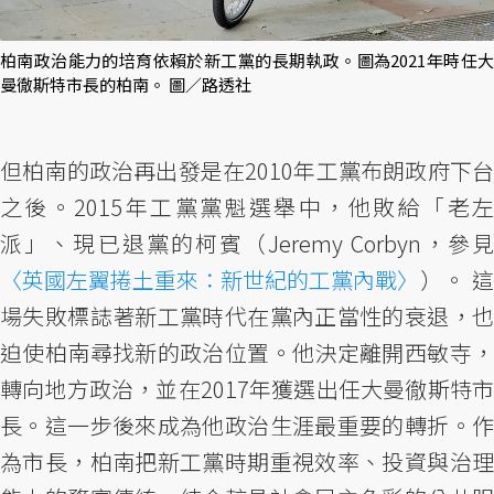
柏南政治能力的培育依賴於新工黨的長期執政。圖為2021年時任大
曼徹斯特市長的柏南。 圖／路透社
但柏南的政治再出發是在2010年工黨布朗政府下台
之後。2015年工黨黨魁選舉中，他敗給「老左
派」、現已退黨的柯賓（Jeremy Corbyn，參見
〈英國左翼捲土重來：新世紀的工黨內戰〉
）。 這
場失敗標誌著新工黨時代在黨內正當性的衰退，也
迫使柏南尋找新的政治位置。他決定離開西敏寺，
轉向地方政治，並在2017年獲選出任大曼徹斯特市
長。這一步後來成為他政治生涯最重要的轉折。作
為市長，柏南把新工黨時期重視效率、投資與治理