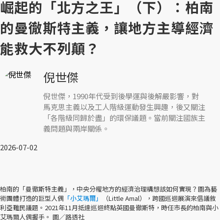
崛起的「北方之王」（下）：柏南
的曼徹斯特主義，讓地方主導經濟
能救大不列顛？
倪世傑
倪世傑，1990年代受到後學運與後解嚴影響，對
馬克思主義以及工人階級運動發生興趣，後又關注
「各階級同歸於盡」的環保議題。當前關注國族主
義問題與兩岸關係。
2026-07-02
柏南的「曼徹斯特主義」，中央分權地方的經濟治理構想該如何實現？圖為藝
術團體打造的巨型人偶
「小艾瑪爾」
（Little Amal），跨國巡迴展演來倡議敘
利亞難民議題。2021年11月抵達巡迴終點英國曼徹斯特，時任市長的柏南與小
艾瑪爾人偶握手。 圖／路透社