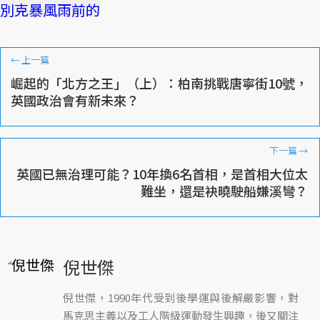
←
上一篇
崛起的「北方之王」（上）：柏南挑戰唐寧街10號，
英國政治會有新未來？
下一篇
→
英國已無治理可能？10年換6名首相，是首相大位太
難坐，還是袂曉駛船嫌溪彎？
倪世傑
倪世傑，1990年代受到後學運與後解嚴影響，對
馬克思主義以及工人階級運動發生興趣，後又關注