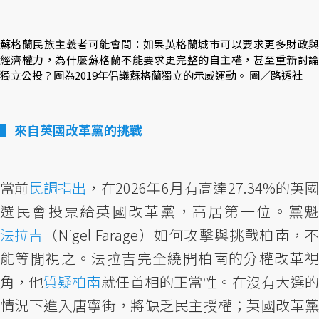
蘇格蘭民族主義者可能會問：如果英格蘭城市可以要求更多財政與
經濟權力，為什麼蘇格蘭不能要求更完整的自主權，甚至重新討論
獨立公投？圖為2019年倡議蘇格蘭獨立的示威運動。 圖／路透社
來自英國改革黨的挑戰
當前
民調指出
，在2026年6月有高達27.34%的英
選民會投票給英國改革黨，高居第一位。黨魁
法拉吉
（Nigel Farage）如何攻擊與挑戰柏南，不
能等閒視之。法拉吉完全繞開柏南的分權改革視
角，他
質疑柏南
就任首相的正當性。在沒有大選
情況下進入唐寧街，將缺乏民主授權；英國改革黨