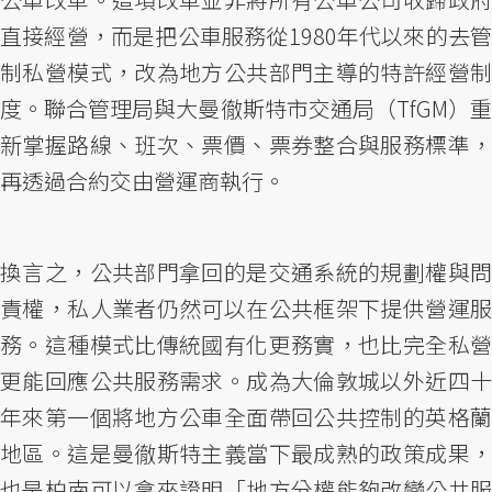
直接經營，而是把公車服務從1980年代以來的去管
制私營模式，改為地方公共部門主導的特許經營制
度。聯合管理局與大曼徹斯特市交通局（TfGM）重
新掌握路線、班次、票價、票券整合與服務標準，
再透過合約交由營運商執行。
換言之，公共部門拿回的是交通系統的規劃權與問
責權，私人業者仍然可以在公共框架下提供營運服
務。這種模式比傳統國有化更務實，也比完全私營
更能回應公共服務需求。成為大倫敦城以外近四十
年來第一個將地方公車全面帶回公共控制的英格蘭
地區。這是曼徹斯特主義當下最成熟的政策成果，
也是柏南可以拿來證明「地方分權能夠改變公共服