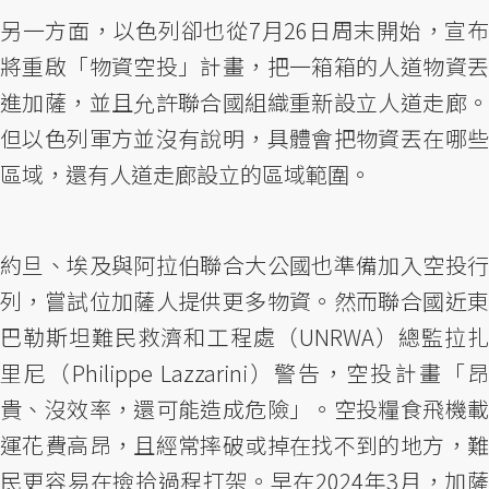
另一方面，以色列卻也從7月26日周末開始，宣布
將重啟「物資空投」計畫，把一箱箱的人道物資丟
進加薩，並且允許聯合國組織重新設立人道走廊。
但以色列軍方並沒有說明，具體會把物資丟在哪些
區域，還有人道走廊設立的區域範圍。
約旦、埃及與阿拉伯聯合大公國也準備加入空投行
列，嘗試位加薩人提供更多物資。然而聯合國近東
巴勒斯坦難民救濟和工程處（UNRWA）總監拉扎
里尼（Philippe Lazzarini）警告，空投計畫「昂
貴、沒效率，還可能造成危險」。空投糧食飛機載
運花費高昂，且經常摔破或掉在找不到的地方，難
民更容易在撿拾過程打架。早在2024年3月，加薩