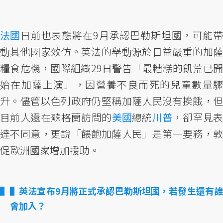
法國
日前也表態將在9月承認巴勒斯坦國，可能帶
動其他國家效仿。英法的舉動源於日益嚴重的加薩
糧食危機，國際組織29日警告「最糟糕的飢荒已開
始在加薩上演」，因營養不良而死的兒童數量驟
升。儘管以色列政府仍堅稱加薩人民沒有挨餓，但
目前人還在蘇格蘭訪問的
美國
總統
川普
，卻罕見
達不同意，更說「餵飽加薩人民」是第一要務，敦
促歐洲國家增加援助。
▌英法宣布9月將正式承認巴勒斯坦國，若發生還有誰
會加入？