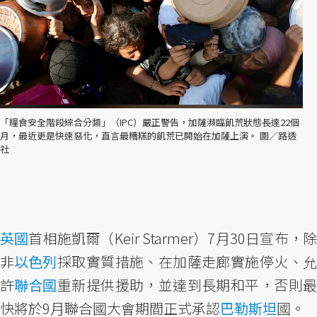
「糧食安全階段綜合分類」（IPC）嚴正警告，加薩瀕臨飢荒狀態長達22個
月，最近更是快速惡化，直言最糟糕的飢荒已開始在加薩上演。 圖／路透
社
英國
首相施凱爾（Keir Starmer）7月30日宣布，除
非
以色列
採取實質措施、在加薩走廊實施停火、
許
聯合國
重新提供援助，並達到長期和平，否則
快將於9月聯合國大會期間正式承認
巴勒斯坦
國。