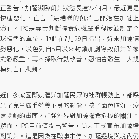
正警告，加薩瀕臨飢荒狀態長達22個月，最近更是
快速惡化，直言「最糟糕的飢荒已開始在加薩上
演」。IPC是專責判斷糧食危機嚴重程度並制定全
球標準的單位，他們在7月29日指出，近來加薩情
勢惡化，以色列自3月以來封鎖加劇導致飢荒跡象
愈發嚴重，再不採取行動改善，恐怕會發生「大規
模死亡」悲劇。
近日多家國際媒體與加薩民眾的社群帳號上，都曝
光了兒童嚴重營養不良的影像，孩子面色暗沉、瘦
骨嶙峋的畫面，加強外界對加薩糧食危機的關注。
然而，IPC目前僅提出警告，尚未正式宣布加薩達
到飢荒。這是因為在戰事未停、加薩邊境與境內仍