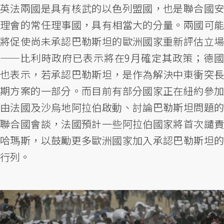
英法兩國是具有核武的以色列盟國，也是聯合國安
理會的常任理事國，具有相當大的分量。兩國可能
將促使尚未承認巴勒斯坦的歐洲國家重新評估立場
——比利時政府已表示將在9月確定其政策；德國
也表示，若承認巴勒斯坦，是作為解決中東衝突長
期方案的一部分。而目前有部分國家正在紐約參加
由法國及沙烏地阿拉伯啟動、討論巴勒斯坦問題的
聯合國會談，法國預計一些阿拉伯國家將首次譴責
哈瑪斯，以鼓勵更多歐洲國家加入承認巴勒斯坦的
行列。