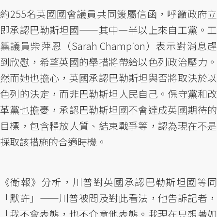
約255名英國國會議員共同簽屬信函，呼籲政府立
即承認巴勒斯坦國——其中一半以上來自工黨。工
黨議員柴萍恩（Sarah Champion）表示對消息趕
到欣慰，希望英國的舉措將帶給以色列政治壓力。
然而她也擔心，英國承認巴勒斯坦與否將取決於以
色列的決定，而非巴勒斯坦人民自己。保守黨和改
革黨也擔憂，承認巴勒斯坦國不會達成英國期待的
目標，包含釋放人質、結束戰爭等，認為現在不是
採取該措施的合適時機。
《衛報》分析，川普對英國承認巴勒斯坦國等同
「默許」——川普被問及對此看法，他告訴記者，
「我不會表態，也不介意他表態。我現在只想著如