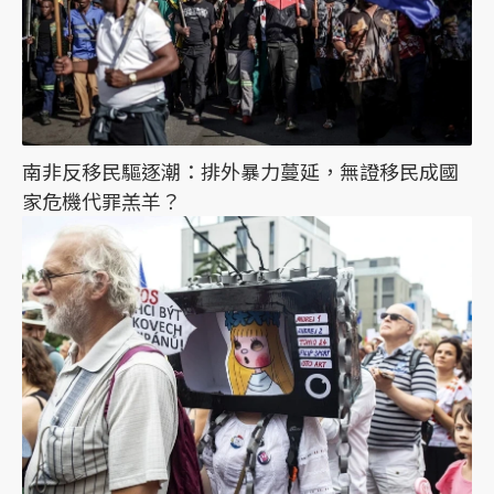
南非反移民驅逐潮：排外暴力蔓延，無證移民成國
家危機代罪羔羊？