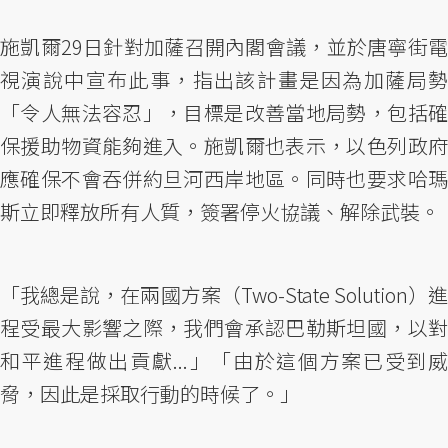
施凱爾29日針對加薩召開內閣會議，並於唐寧街電
視演說中宣布此事，指出該計畫是因為加薩局勢
「令人無法容忍」，目標是改善當地局勢，包括確
保援助物資能夠進入。施凱爾也表示，以色列政府
應確保不會吞併約旦河西岸地區。同時也要求哈瑪
斯立即釋放所有人質，簽署停火協議、解除武裝。
「我總是說，在兩國方案（Two-State Solution）進
程受最大影響之際，我們會承認巴勒斯坦國，以對
和平進程做出貢獻...」「由於這個方案已受到威
脅，因此是採取行動的時候了。」