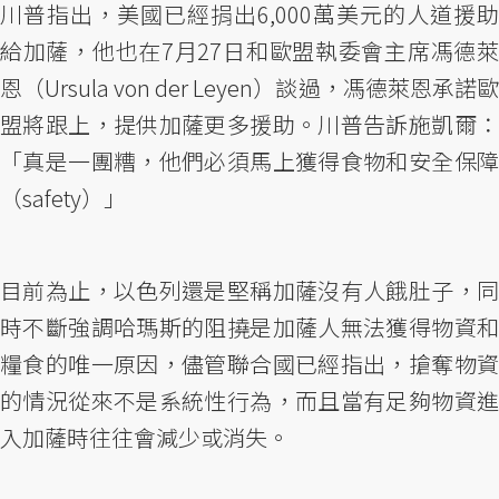
川普指出，美國已經捐出6,000萬美元的人道援助
給加薩，他也在7月27日和歐盟執委會主席馮德萊
恩（Ursula von der Leyen）談過，馮德萊恩承諾歐
盟將跟上，提供加薩更多援助。川普告訴施凱爾：
「真是一團糟，他們必須馬上獲得食物和安全保障
（safety）」
目前為止，以色列還是堅稱加薩沒有人餓肚子，同
時不斷強調哈瑪斯的阻撓是加薩人無法獲得物資和
糧食的唯一原因，儘管聯合國已經指出，搶奪物資
的情況從來不是系統性行為，而且當有足夠物資進
入加薩時往往會減少或消失。