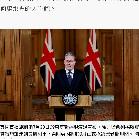
何讓那裡的人吃飽。」
英國首相施凱爾7月30日於唐寧街電視演說宣布，除非以色列採取實
質措施並達到長期和平，否則英國將於9月正式承認巴勒斯坦國。 圖