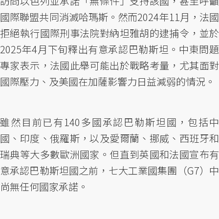
訪問以色列並承諾「無條件」支持該國，甚至呼籲
國際聯盟共同消滅哈瑪斯。然而2024年11月，法國
拒絕執行國際刑事法院對納坦雅胡的逮捕令，並於
2025年4月下旬釋出有意承認巴勒斯坦。中東問題
專家表示，法國此舉可能出於戰略考量，尤其面對
國際壓力、及美國在加薩影響力日益減弱的情況。
雖然目前已有140多國承認巴勒斯坦國，包括中
國、印度、俄羅斯，以及愛爾蘭、挪威、西班牙和
瑞典等大多數歐洲國家。但直到英國和法國宣布有
意承認巴勒斯坦國之前，七大工業國集團（G7）中
尚無任何國家承諾。