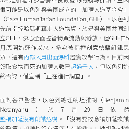
很可能是以色列與美國成立的「加薩人道基金會」
（Gaza Humanitarian Foundation, GHF）。以色列
先前指控哈瑪斯竊走人道物資，於是與美國共同創
立GHF，決心全面控管物資流動與發放。但GHF自5
月底開始運作以來，多次被指控刻意槍擊飢餓民
眾，還有
內部人員出面爆料
證實攻擊行為。目前
領取食物而死的加薩人數已
超過千人
，但以色列
終否認，僅宣稱「正在進行調查」。
面對各界警告，以色列總理納坦雅胡（Benjamin
Netanyahu）於7月29日依然
堅稱加薩沒有飢餓危機
。「沒有要故意讓加薩挨餓
的政策，加薩也沒有任何人在挨餓。」納坦雅胡強