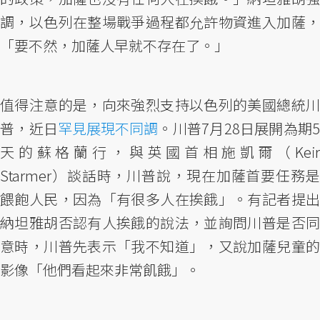
調，以色列在整場戰爭過程都允許物資進入加薩，
「要不然，加薩人早就不存在了。」
值得注意的是，向來強烈支持以色列的美國總統川
普，近日
罕見展現不同調
。川普7月28日展開為期5
天的蘇格蘭行，與英國首相施凱爾（Keir
Starmer）談話時，川普說，現在加薩首要任務是
餵飽人民，因為「有很多人在挨餓」。有記者提出
納坦雅胡否認有人挨餓的說法，並詢問川普是否同
意時，川普先表示「我不知道」，又說加薩兒童的
影像「他們看起來非常飢餓」。