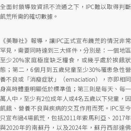
全面封鎖導致資訊不流通之下，IPC難以取得判斷
飢荒所需的確切數據。
《美聯社》報導，讓IPC正式宣布饑荒的情況非常
罕見，需要同時達到三大條件，分別是：一個地區
至少20%家庭極度缺乏糧食，或幾乎處於挨餓狀
態；第二，6個月到五歲兒童至少30%罹患急性營
養不良或「消瘦症狀」（emaciation），亦即相同
身高時體重明顯低於標準值；第三則是每天、每一
萬人中，至少有2位成年人或4名五歲以下兒童，因
飢餓、營養不良與疾病的交互作用而死。IPC至今
只宣布過4場飢荒，包括2011年索馬利亞、2017年
與2020年的南蘇丹，以及2024年，蘇丹西部達佛