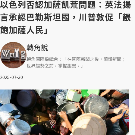
以色列否認加薩飢荒問題：英法揚
言承認巴勒斯坦國，川普敦促「餵
飽加薩人民」
轉角說
轉角國際編輯台：「在國際新聞之後，讀懂新聞；
世界趨勢之前，掌握趨勢。」
2025-07-30