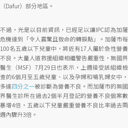
（Dafur）部分地區。
不過，光是以目前資訊，已經足以讓IPC認為加薩
危機達到「令人震驚且致命的轉捩點」。加薩市每
100名五歲以下兒童中，將近有17人屬於急性營養
不良。大量人道救援組織相繼警告嚴重性，無國界
醫生（MSF）7月29日也表示，上週接受該組織檢
查的6個月至五歲兒童、以及孕婦和哺乳婦女中，
多達
四分之一
被診斷為營養不良。而加薩市的無
界醫生診所在過去2個半月登記的營養不良個案數
暴增4倍，五歲以下兒童嚴重營養不良比率過去兩
週內驟升3倍。