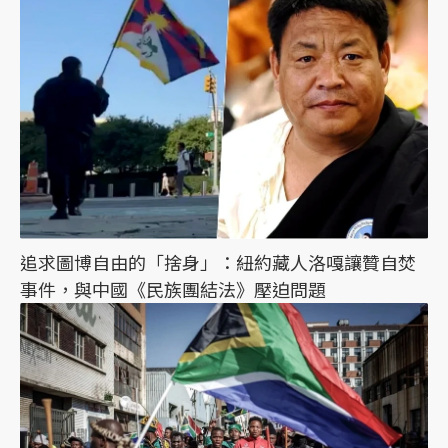
追求圖博自由的「捨身」：紐約藏人洛嘎讓贊自焚
事件，與中國《民族團結法》壓迫問題