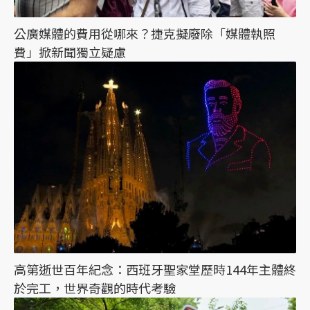
公廣媒體的費用從哪來？捷克擬廢除「媒體執照
費」掀新聞獨立疑慮
高第逝世百年紀念：西班牙聖家堂歷時144年主體終
於完工，世界奇觀的時代考驗