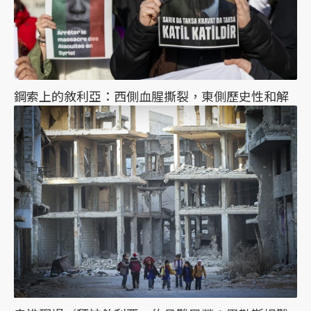
鋼索上的敘利亞：西側血腥撕裂，東側歷史性和解