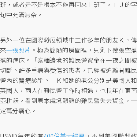
班，或者是不是根本不能再回來上班了。」Ｊ的字
句中充滿無奈。
另外一位在國際發展領域中工作多年的朋友Ｋ，傳
來
一張照片
。極為簡陋的房間裡，只剩下幾張空
蕩的病床。「泰緬邊境的難民營資金在一夜之間被
切斷。許多重病與受傷的患者，已經被迫離開難民
營內的醫療診所。」Ｋ和她的老公分別是美國人和
英國人，兩人在難民營工作時相遇，也長年在東南
亞耕耘。看到原本處境艱難的難民營失去資金，一
定萬分痛心。
USAID每年約有
400億美元經費
，不到美國聯邦