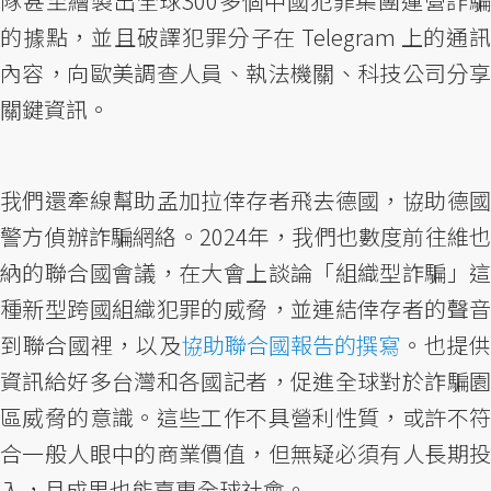
隊甚至繪製出全球300多個中國犯罪集團運營詐騙
的據點，並且破譯犯罪分子在 Telegram 上的通訊
內容，向歐美調查人員、執法機關、科技公司分享
關鍵資訊。
我們還牽線幫助孟加拉倖存者飛去德國，協助德國
警方偵辦詐騙網絡。2024年，我們也數度前往維也
納的聯合國會議，在大會上談論「組織型詐騙」這
種新型跨國組織犯罪的威脅，並連結倖存者的聲音
到聯合國裡，以及
協助聯合國報告的撰寫
。也提
資訊給好多台灣和各國記者，促進全球對於詐騙園
區威脅的意識。這些工作不具營利性質，或許不符
合一般人眼中的商業價值，但無疑必須有人長期投
入，且成果也能嘉惠全球社會。