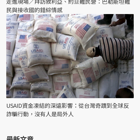
走進現場／拜訪敘利亞、約旦難民營：巴勒斯坦難
民與接收國的錯綜情感
USAID資金凍結的深遠影響：從台灣奇蹟到全球反
詐騙行動，沒有人是局外人
最新文章