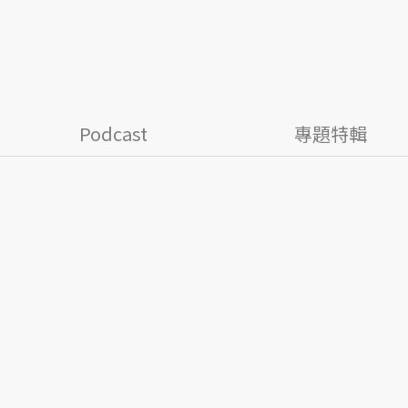
Podcast
專題特輯