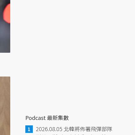
Podcast 最新集數
2026.08.05 北韓將佈署飛彈部隊