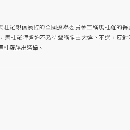
由馬杜羅親信操控的全國選舉委員會宣稱馬杜羅的得
%，馬杜羅陣營迫不及待聲稱勝出大選。不過，反對
馬杜羅勝出選舉。