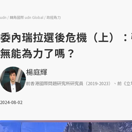
udn
轉角國際 udn Global
政經角力
委內瑞拉選後危機（上）：
無能為力了嗎？
楊庭輝
前香港國際問題研究所研究員（2019-2023）、前《立場
2024-08-02