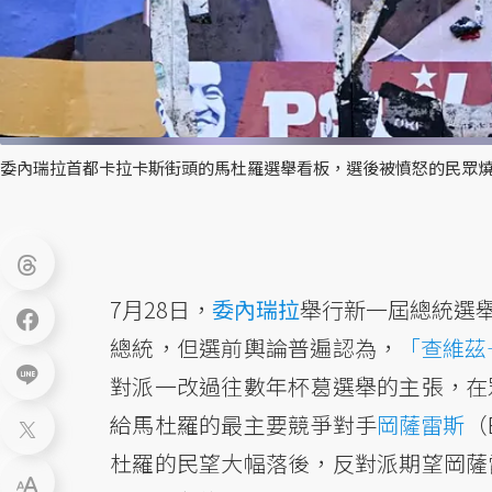
委內瑞拉首都卡拉卡斯街頭的馬杜羅選舉看板，選後被憤怒的民眾
7月28日，
委內瑞拉
舉行新一屆總統選
總統，但選前輿論普遍認為，
「查維茲
對派一改過往數年杯葛選舉的主張，在
給馬杜羅的最主要競爭對手
岡薩雷斯
（
杜羅的民望大幅落後，反對派期望岡薩