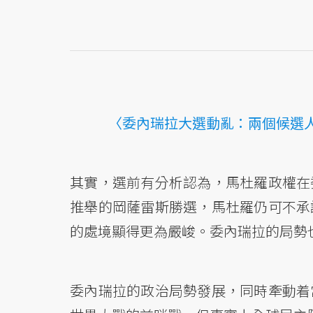
〈委內瑞拉大選動亂：兩個候選
其實，選前有分析認為，馬杜羅政權在
推舉的岡薩雷斯勝選，馬杜羅仍可不承
的處境顯得更為嚴峻。委內瑞拉的局勢
委內瑞拉的政治局勢發展，同時牽動着