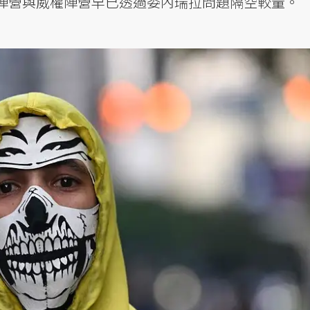
陣營與威權陣營早已透過委內瑞拉問題隔空較量。