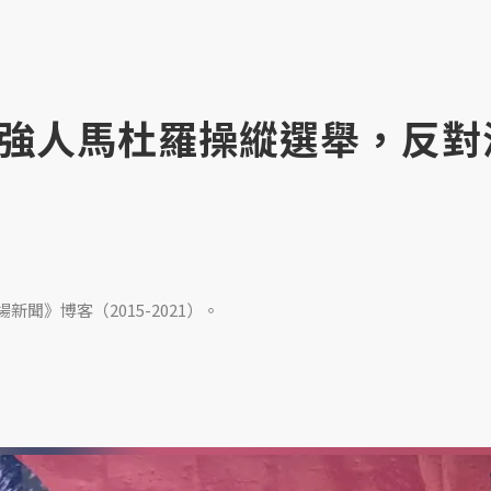
強人馬杜羅操縱選舉，反對
新聞》博客（2015-2021）。