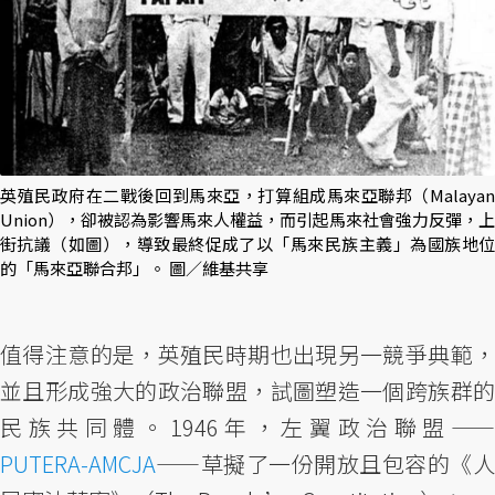
英殖民政府在二戰後回到馬來亞，打算組成馬來亞聯邦（Malayan
Union），卻被認為影響馬來人權益，而引起馬來社會強力反彈，上
街抗議（如圖），導致最終促成了以「馬來民族主義」為國族地位
的「馬來亞聯合邦」。 圖／維基共享
值得注意的是，英殖民時期也出現另一競爭典範，
並且形成強大的政治聯盟，試圖塑造一個跨族群的
民族共同體。1946年，左翼政治聯盟——
PUTERA-AMCJA
——草擬了一份開放且包容的《人