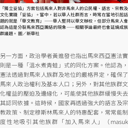
「獨立妥協」方案包括馬來人對非馬來人的公民權、語言、宗教及
文化實踐「妥協」。當中，若以華人社群而言，時常在當地引起話
題的就是「華文教育」——華人堅持以華文辦校，但部分馬來人會
認為這是分裂馬來西亞團結的現象——相關爭論最終也會延燒成族
群議題。 圖／新華社
另一方面，政治學者黃進發也指出馬來西亞憲法實
則是一種「溫水煮青蛙」式的同化方案。他認為，
憲法透過對馬來人族群及地位的嚴格界定，確保了
馬來人政治權利及基本人口；另外，對其他族群文
化權益的壓迫及邊緣化，可能使其他族群緩慢失去
其認同依據。這時候，國家再透過強大的語言及宗
教政策、制定穆斯林馬來人的特惠配套，常常能制
度性地吸引其他族群「加入馬來人」（masuk