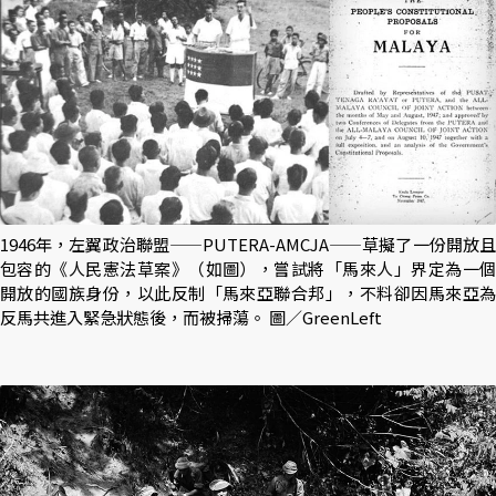
1946年，左翼政治聯盟——PUTERA-AMCJA——草擬了一份開放且
包容的《人民憲法草案》（如圖），嘗試將「馬來人」界定為一個
開放的國族身份，以此反制「馬來亞聯合邦」，不料卻因馬來亞為
反馬共進入緊急狀態後，而被掃蕩。 圖／GreenLeft