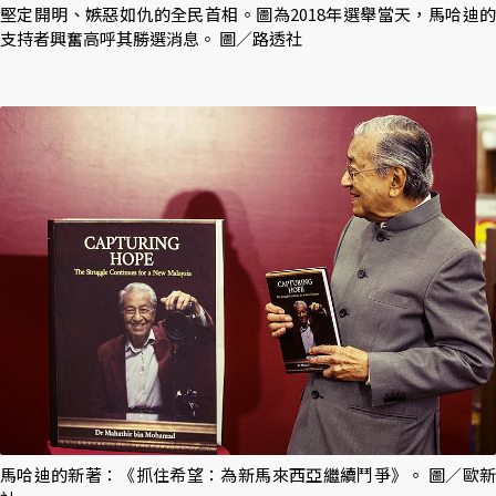
堅定開明、嫉惡如仇的全民首相。圖為2018年選舉當天，馬哈迪的
支持者興奮高呼其勝選消息。 圖／路透社
馬哈迪的新著：《抓住希望：為新馬來西亞繼續鬥爭》。 圖／歐新