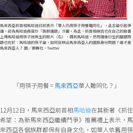
馬來西亞前首相馬哈迪日前表示「華人仍用筷子用餐難同化」，此言論引起爭
議，認為馬哈迪再度炒「族群議題」冷飯。為此，前首相納吉也在自己的臉書
上傳馬哈迪用筷子撈魚生的照片（右），諷刺馬哈迪。然而隨後衍生的關鍵問
題也在於：馬哈迪的筷子論，如何反映出馬來西亞人的國族身份問題？誰才是
馬來西亞人？ 圖／美聯社、Twitter
「用筷子用餐 =
馬來西亞
華人難同化？」
12月12日，馬來西亞前首相
馬哈迪
在其新著《抓
希望：為新馬來西亞繼續鬥爭》推薦禮上表示，馬
來西亞各個族群都保有自身文化，如華人依舊用筷