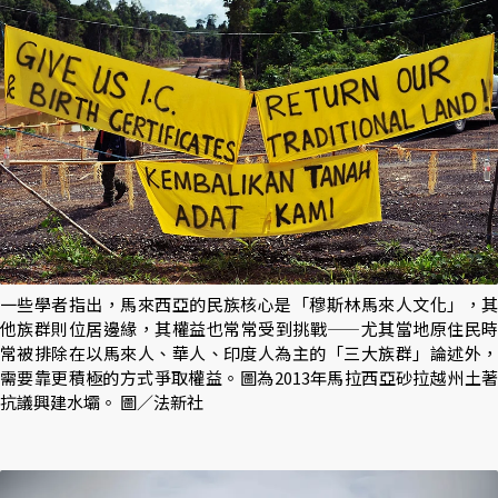
一些學者指出，馬來西亞的民族核心是「穆斯林馬來人文化」，其
他族群則位居邊緣，其權益也常常受到挑戰——尤其當地原住民時
常被排除在以馬來人、華人、印度人為主的「三大族群」論述外，
需要靠更積極的方式爭取權益。圖為2013年馬拉西亞砂拉越州土著
抗議興建水壩。 圖／法新社