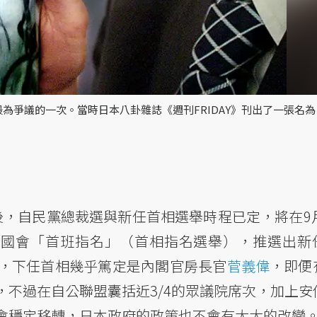
為爭議的一次。當時日本八卦雜誌《週刊FRIDAY》刊出了一張名為
後，自民黨總裁選與新任首相選舉時程已定，將在9月
行國會「首班指名」（首相指名選舉），推選出新
，下任首相幾乎篤定是內閣官房長官
菅義偉
，即便
，不過在自公聯盟囊括近3/4的眾議院席次，加上安
會穩定移轉，日本政府的政策也不會有太大的改變