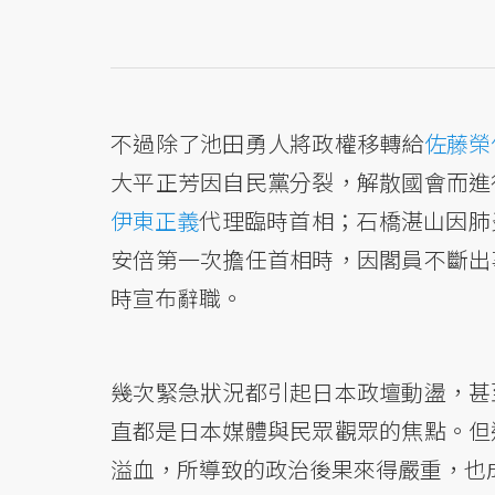
不過除了池田勇人將政權移轉給
佐藤榮
大平正芳因自民黨分裂，解散國會而進
伊東正義
代理臨時首相；石橋湛山因肺
安倍第一次擔任首相時，因閣員不斷出
時宣布辭職。
幾次緊急狀況都引起日本政壇動盪，甚
直都是日本媒體與民眾觀眾的焦點。但
溢血，所導致的政治後果來得嚴重，也