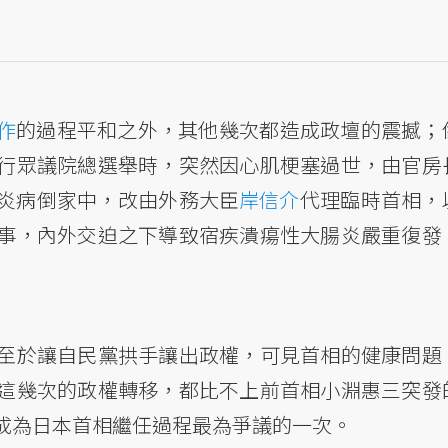
作
的過程平和之外，其他幾次都造成政壇的震撼；
行眾議院總選舉時，突然因心肌梗塞過世，由官房
炎病倒家中，改由外務大臣
岸信介
代理臨時首相，
事，內外交迫之下導致宿疾潰瘍性大腸炎嚴重復發
至於讓自民黨拱手讓出政權，可見首相的健康問題
這幾次的政權轉移，都比不上前首相小淵惠三突發
成為日本首相繼任過程最為爭議的一次。