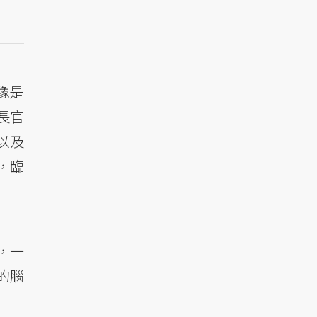
像是
長官
以及
，臨
，一
的腦