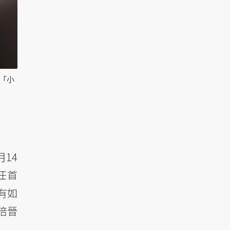
「小
14
任首
有如
倍晉
。