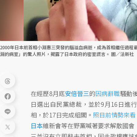
2000年日本前首相小淵惠三突發的腦溢血病逝，成為首相繼任過程最
淵的病室」的驚人照片，揭露了日本政府的密室謊言。 圖／法新社
在經歷8月底
安倍晉三
的
因病辭職
騷動
日選出自民黨總裁，並於9月16日進
相，於17日完成組閣。
照目前情勢來看
日本
維新會等在野黨喊著要求解散國會
三並沒有立即辭去首相，因此政權應該