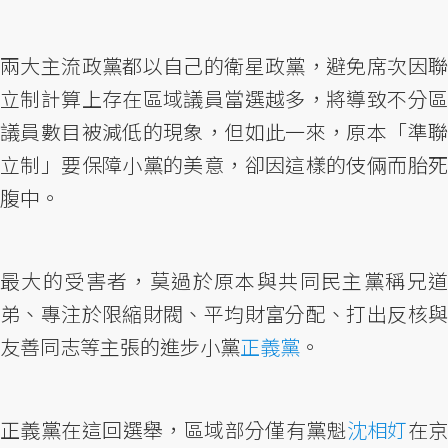
兩大主流政黨都以自己的衛星政黨，避免席次因聯
立制計算上存在區域議員當選越多，將導致不分區
議員數目被減低的現象，但如此一來，原本「準聯
立制」要保障小黨的美意，卻因這樣的伎倆而胎死
腹中。
最大的受害者，莫過於原本與共同民主黨稱兄道
弟、專注於限縮財閥、平均財富分配、打出反核與
友善同志等主張的進步小黨
正義黨
。
正義黨在這回選舉，區域部分僅有黨魁
沈相奵
在