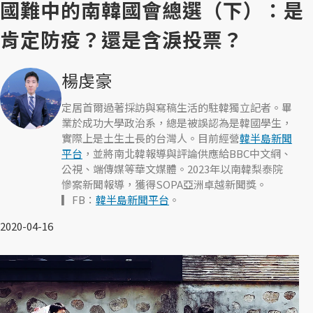
國難中的南韓國會總選（下）：是
肯定防疫？還是含淚投票？
楊虔豪
定居首爾過著採訪與寫稿生活的駐韓獨立記者。畢
業於成功大學政治系，總是被誤認為是韓國學生，
實際上是土生土長的台灣人。目前經營
韓半島新聞
平台
，並將南北韓報導與評論供應給BBC中文網、
公視、端傳媒等華文媒體。2023年以南韓梨泰院
慘案新聞報導，獲得SOPA亞洲卓越新聞獎。
▎FB：
韓半島新聞平台
。
2020-04-16