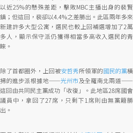
以近25%的懸殊差距，擊敗MBC主播出身的裴賢
鎮；但這回，裴卻以4.4%之差勝出。此區兩年多來
新建許多大型公寓，選民也較上回補選增加了2萬
多人，顯示保守派仍獲得相當多高收入選民的青
睞。
除了首都圈外，上回被
安哲秀
所領軍的
國民的黨
橫
掃的進步派根據地——
光州市
及全羅南北兩道——
這回由共同民主黨成功「收復」。此地區28席國會
議員中，拿回了27席，只剩下1席則由無黨籍勝
出。