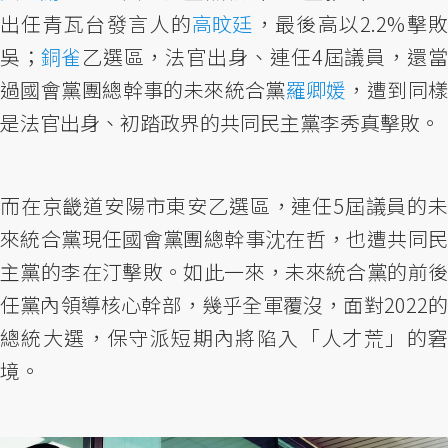
出任青瓦台發言人的
高旼廷
，最後高以2.2%擊
吳；
銅雀
乙選區，法官出身、連任4屆議員，還
過國會黨團總幹事的未來統合黨
羅卿媛
，遭到同
是法官出身、初踏政界的共同民主黨李秀真擊敗。
而在京畿道安陽市東安乙選區，連任5屆議員的未
來統合黨現任國會黨團總幹事沈在哲，也遭共同民
主黨的李在汀擊敗。如此一來，未來統合黨的前後
任黨內領導核心幹部，幾乎全軍覆沒，面對2022的
總統大選，保守派短期內將陷入「人才荒」的窘
境。