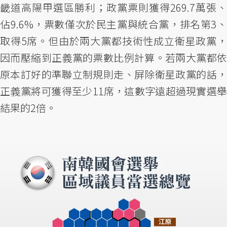
畿道高陽甲選區勝利；政黨票則獲得269.7萬張、
佔9.6%，票數僅次於民主黨與統合黨，排名第3、
取得5席。但由於兩大黨都技術性成立衛星政黨，
因而壓縮到正義黨的票數比例計算。若兩大黨都依
原本訂好的準聯立制規則走、屏除衛星政黨的話，
正義黨將可獲得至少11席，這數字遠超過現實選舉
結果的2倍。