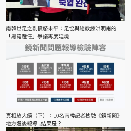
南韓世足之亂憤怒未平：足協與總教練洪明甫的
「黑箱選任」爭議再度延燒
真相放大鏡（下）：10名南韓記者檢驗《鏡新聞》
地方選後報導...結果是？