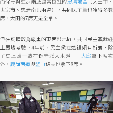
而保守與進步兩派經常拉扯的
忠清地區
（大田市
世宗市、忠清南北兩道），共同民主黨也獲得多數
席，大田的7席更是全拿。
但在疫情較為嚴重的東南部地區，共同民主黨就碰
上嚴峻考驗。4年前，民主黨在這裡頗有斬獲，除
了史上頭一遭在保守派大本營——
大邱
拿下席
外，
慶尚南道
與
釜山
總共也拿下8席。