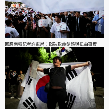
回應南韓記者許東爀：戳破致命錯誤與扭曲事實