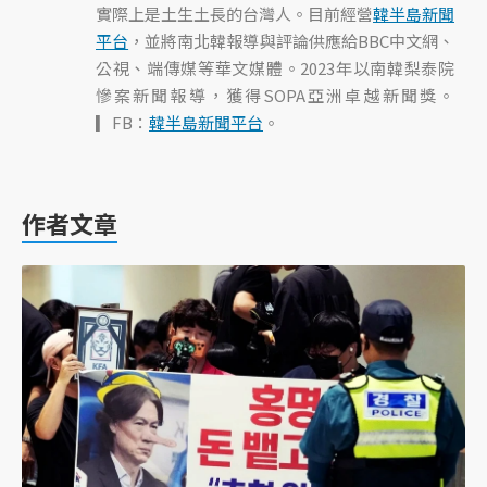
實際上是土生土長的台灣人。目前經營
韓半島新聞
平台
，並將南北韓報導與評論供應給BBC中文網、
公視、端傳媒等華文媒體。2023年以南韓梨泰院
慘案新聞報導，獲得SOPA亞洲卓越新聞獎。
▎FB：
韓半島新聞平台
。
作者文章