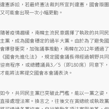
違憲訴訟，若最終憲法裁判所宣判違憲，國會版圖
又可能會出現一次小幅更動。
隨著疫情趨緩，南韓主流民意選擇了執政的共同民
主黨，成為國會穩定的過半大黨。由於為了避免國
會爆發衝突，加強議事推動，南韓在2012年通過了
《國會先進化法》，規定國會議長得經過朝野共同
協商程序，或總體議員3／5（即180席）同意下，
才能將法案提交國會本會議表決。
如今，共同民主黨已突破此門檻，能以一黨之姿，
直接處理法案。換言之，往後文在寅總統或執政黨
將可繞過各黨協商，自行推動各項法案與改革，但