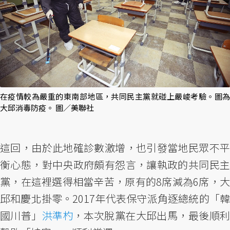
在疫情較為嚴重的東南部地區，共同民主黨就碰上嚴峻考驗。圖為
大邱消毒防疫。 圖／美聯社
這回，由於此地確診數激增，也引發當地民眾不平
衡心態，對中央政府頗有怨言，讓執政的共同民主
黨，在這裡選得相當辛苦，原有的8席減為6席，大
邱和慶北掛零。2017年代表保守派角逐總統的「韓
國川普」
洪準杓
，本次脫黨在大邱出馬，最後順