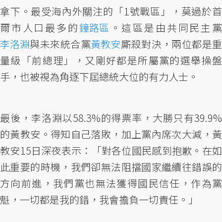
拿下。最受海內外關注的「1號戰區」，莫過於首
爾市人口最多的
鐘路區
。這區是由共同民主
李洛淵
與未來統合黨
黃教安
廝殺對決，兩位都是
量級「前總理」，又剛好都是所屬黨的選舉操盤
手，也被視為角逐下屆總統大位的有力人士。
最後，李洛淵以58.3%的得票率，大勝只有39.9%
的黃教安。得知自己落敗，加上黨內席次大減，黃
教安15日深夜表示：「對各位國民感到抱歉。在如
此重要的時機，我們卻無法阻擋國家繼續往錯誤的
方向前進，我們黨也無法獲得國民信任，作為黨
魁，一切都是我的錯，我會擔負一切責任。」