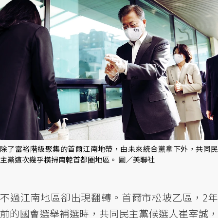
除了富裕階級聚集的首爾江南地帶，由未來統合黨拿下外，共同民
主黨這次幾乎橫掃南韓首都圈地區。 圖／美聯社
不過江南地區卻出現翻轉。首爾市松坡乙區，2年
前的國會選舉補選時，共同民主黨候選人崔宰誠，