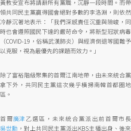
黃教安宣布將請辭所有黨職，沉靜一段時間。而帶
領共同民主黨贏得國會絕對多數的李洛淵，則依然
冷靜沉著地表示：「我們深感責任沉重與險峻，同
時也會遵照國民下達的嚴苛命令，將新型冠狀病毒
（COVID-19，俗稱武漢肺炎）與經濟倒退等國難予
以克服，視為最優先的課題而效力。」
除了富裕階級聚集的首爾江南地帶，由未來統合黨
拿下外，共同民主黨這次幾乎橫掃南韓首都圈地
區。
首爾
廣津
乙選區，未來統合黨派出前首爾市
吳世勳
，對上共同民主黨派出KBS主播出身、後來