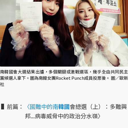
南韓國會大選結果出爐，多個關鍵或激戰選區，幾乎全由共同民主
黨候選人拿下。圖為南韓女團Rocket Punch成員投票後。 圖／歐新
社
▌前篇：
〈國難中的南
韓國
會總選（上）：多難興
邦...病毒威脅中的政治分水嶺〉