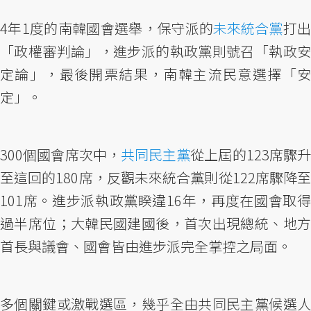
4年1度的南韓國會選舉，保守派的
未來統合黨
打
「政權審判論」，進步派的執政黨則號召「執政安
定論」，最後開票結果，南韓主流民意選擇「安
定」。
300個國會席次中，
共同民主黨
從上屆的123席驟升
至這回的180席，反觀未來統合黨則從122席驟降至
101席。進步派執政黨睽違16年，再度在國會取得
過半席位；大韓民國建國後，首次出現總統、地方
首長與議會、國會皆由進步派完全掌控之局面。
多個關鍵或激戰選區，幾乎全由共同民主黨候選人