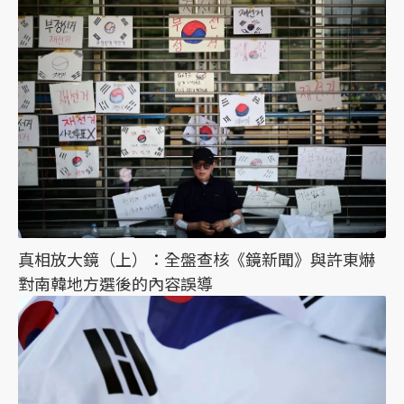
真相放大鏡（上）：全盤查核《鏡新聞》與許東爀
對南韓地方選後的內容誤導