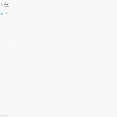
，在
染
，