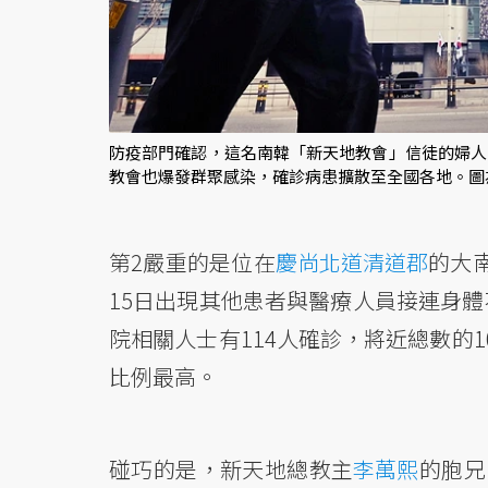
防疫部門確認，這名南韓「新天地教會」信徒的婦人
教會也爆發群聚感染，確診病患擴散至全國各地。圖
第2嚴重的是位在
慶尚北道清道郡
的大
15日出現其他患者與醫療人員接連身體
院相關人士有114人確診，將近總數的
比例最高。
碰巧的是，新天地總教主
李萬熙
的胞兄