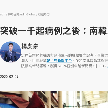
udn
轉角國際 udn Global
政經角力
突破一千起病例之後：南韓
楊虔豪
定居首爾過著採訪與寫稿生活的駐韓獨立記者。畢業於
灣人。目前經營
韓半島新聞平台
，並將南北韓報導與評
院慘案新聞報導，獲得SOPA亞洲卓越新聞獎。▎FB：
2020-02-27