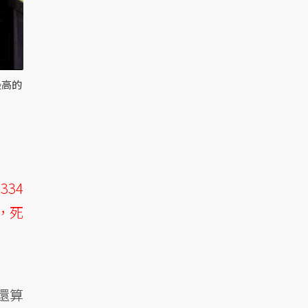
最高的
34
，死
還算