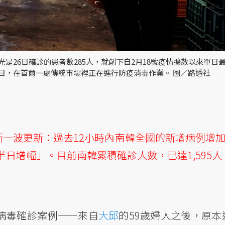
，光是26日確診的患者數285人，就創下自2月18號疫情擴散以來單日
日，在首爾一處傳統市場裡正在進行防疫消毒作業。 圖／路透社
新一波更新：過去12小時內南韓全國的新增病例增加3
日增幅」。目前南韓累積確診人數，已達1,595人
狀病毒確診案例——來自
大邱
的59歲婦人之後，原本