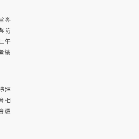
當零
與防
上午
者總
禮拜
會相
會還