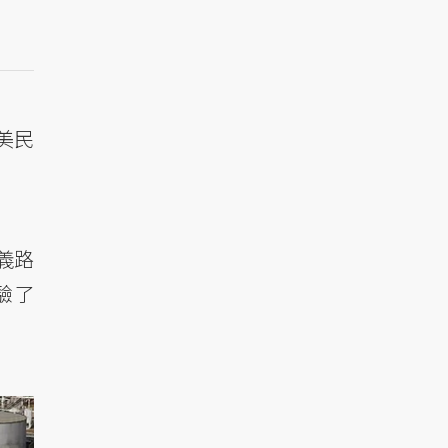
美民
義路
驗了