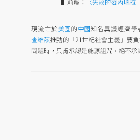
▌前篇：
〈失敗的
委內瑞拉
現流亡於
美國
的
中國
知名異議經濟學
查維茲
推動的「21世紀社會主義」要
問題時，只肯承認是能源詛咒，絕不承