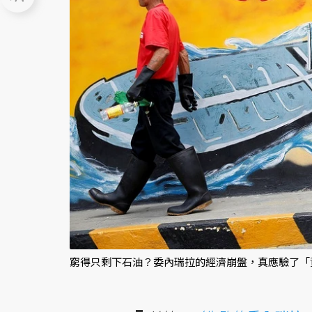
窮得只剩下石油？委內瑞拉的經濟崩盤，真應驗了「