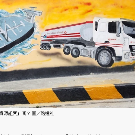
資源詛咒」嗎？ 圖／路透社