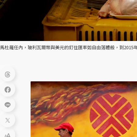
馬杜羅任內，玻利瓦爾幣與美元的釘住匯率如自由落體般，到2015年