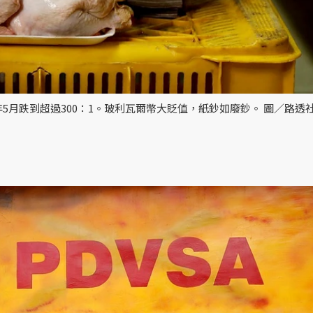
5月跌到超過300：1。玻利瓦爾幣大貶值，紙鈔如廢鈔。 圖／路透