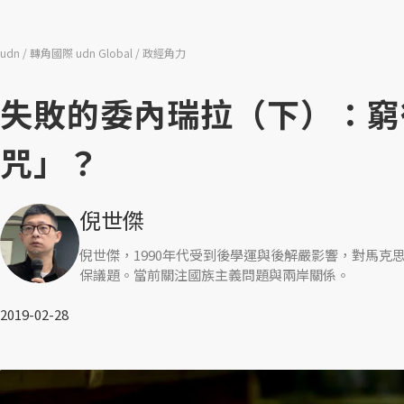
udn
轉角國際 udn Global
政經角力
失敗的委內瑞拉（下）：窮
咒」？
倪世傑
倪世傑，1990年代受到後學運與後解嚴影響，對馬
保議題。當前關注國族主義問題與兩岸關係。
2019-02-28