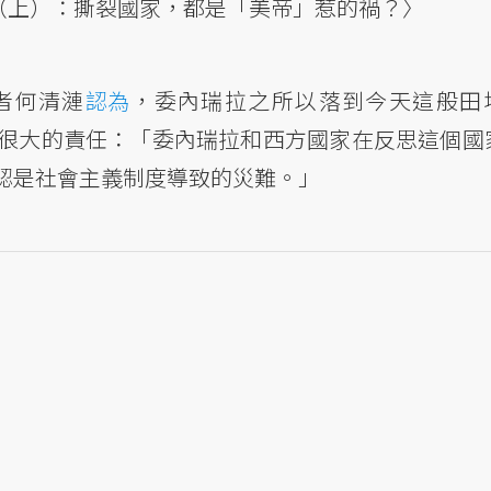
（上）：撕裂國家，都是「美帝」惹的禍？〉
者何清漣
認為
，委內瑞拉之所以落到今天這般田
負很大的責任：「委內瑞拉和西方國家在反思這個國
認是社會主義制度導致的災難。」