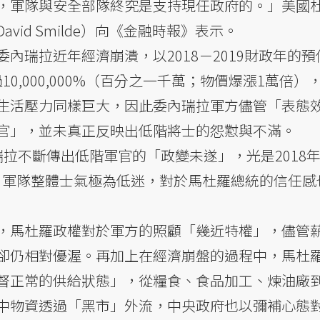
，軍隊與安全部隊終究是支持現任政府的。」美國
id Smilde）向《金融時報》表示。
內瑞拉近年經濟崩潰，以2018－2019財政年的預
10,000,000%（百分之一千萬；物價爆漲1萬倍）
生活壓力同樣巨大，因此委內瑞拉軍方儘管「表態
官」，並未真正反映出低階將士的怨懟與不滿。
拉不斷傳出低階軍官的「政變未遂」，光是2018
逃。軍隊整體士氣極為低迷，對於馬杜羅總統的信任感
，馬杜羅政權對於軍方的照顧「幾近特權」，儘管
卻仍相對優渥。再加上在經濟崩盤的過程中，馬杜
督正常的供給狀態」，從糧食、食品加工、煉油廠
中物資透過「黑市」外流，中央政府也以彌補心態