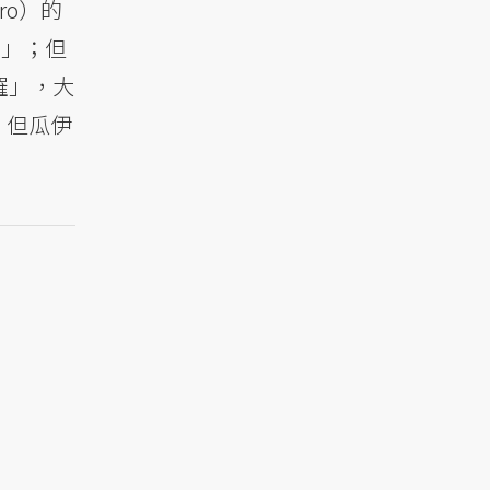
ro）的
統」；但
羅」，大
，但瓜伊