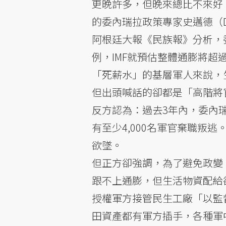
更晚許多，但晚來總比不來好
的委內瑞拉政策專家史邁德（Dav
阿根廷大報《民族報》分析，委
例，IMF就預估整體通膨將超過
「死薪水」的基層軍人來說，
但出頭喊話的卻都是「高階將
反方認為：過去3年內，委內瑞
有至少4,000名軍官棄職叛
欲墜。
但正方卻強調，為了避免政變
跟不上通膨，但生活物資配給
授權軍方接管民生工廠「以監
田資產都有軍方插手，各種軍