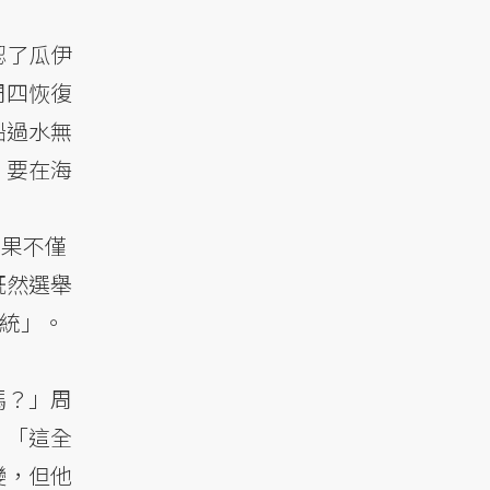
認了瓜伊
周四恢復
船過水無
，要在海
結果不僅
既然選舉
總統」。
嗎？」周
，「這全
變，但他