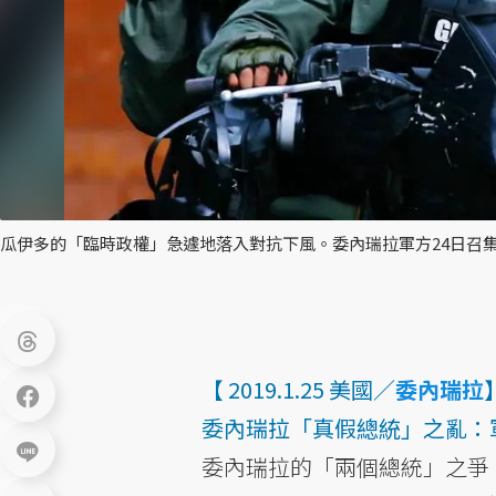
瓜伊多的「臨時政權」急遽地落入對抗下風。委內瑞拉軍方24日召
【 2019.1.25 美國／
委內瑞拉
委內瑞拉「真假總統」之亂：
委內瑞拉的「兩個總統」之爭