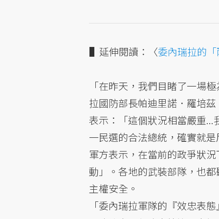
▌延伸閱讀：〈
委內瑞拉的「
「在昨天，我們目睹了一場極
拉國防部長帕迪里諾．羅培茲（Vla
表示：「這個狀況相當嚴重..
一民選的合法總統，確實就是
軍方表示，在當前的政爭狀況
動」。各地的武裝部隊，也都
主權安全。
「委內瑞拉軍隊的『效忠表態』