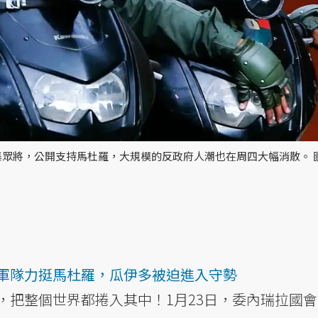
集眾將，公開支持馬杜羅，大規模的反政府人潮也在周四大幅消散。 
】
軍隊力挺馬杜羅，瓜伊多被迫進入守勢
，把整個世界都捲入其中！1月23日，委內瑞拉國