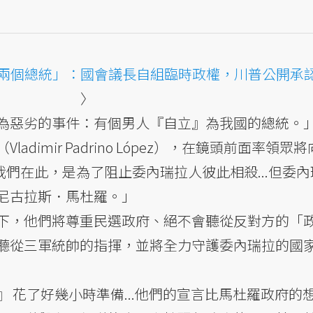
兩個總統」：國會議長自組臨時政權，川普公開承
〉
為惡劣的事件：有個男人『自立』為我國的總統。
dimir Padrino López），在鏡頭前面率領眾
.我們在此，是為了阻止委內瑞拉人彼此相殺...但委
尼古拉斯．馬杜羅。」
下，他們將尊重民選政府、絕不會聽從反對方的「
聽從三軍統帥的指揮，並將全力守護委內瑞拉的國
 花了好幾小時準備...他們的宣言比馬杜羅政府的