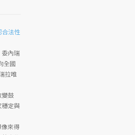
認合法性
」委內瑞
將向全國
內瑞拉唯
政變鼓
家穩定與
想像來得