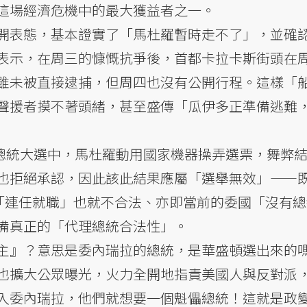
這場經濟危機中的最大獲益者之一。
開表態，基本證實了「馬杜羅暫時走不了」，並確
表示，在周三的慷慨抗爭後，首都卡拉卡斯街頭在
雖未被直接逮捕，但周四也沒有公開行程。這樣「
聲援者摸不著頭緒，甚至盛傳「瓜伊多正準備逃難
的總統大選中，馬杜羅動用國家機器操弄選票，舞弊
也拒絕承認，因此該此結果應屬「選舉無效」——
的「連任就職」也就不合法、亦即當前的委國「沒有
備真正的「代理總統合法性」。
主』？意思是委內瑞拉的總統，是華盛頓選出來的
也擴大公眾曝光，火力全開地指責美國人與反對派
入委內瑞拉，他們就想要一個魁儡總統！這就是政