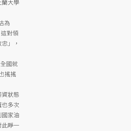
杜蘭大學
估為
，這對領
效忠」，
年全國就
也搖搖
薪資狀態
羅也多次
到國家油
對此睜一