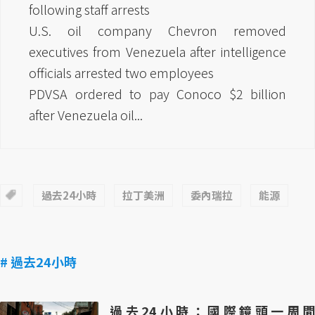
following staff arrests
U.S. oil company Chevron removed
executives from Venezuela after intelligence
officials arrested two employees
PDVSA ordered to pay Conoco $2 billion
after Venezuela oil...
過去24小時
拉丁美洲
委內瑞拉
能源
# 過去24小時
過去24小時：國際鏡頭一周間