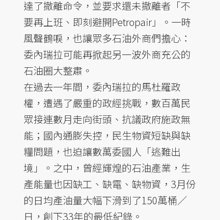
達了撤離命令，並要求還未撤離者「不
要再上班、即刻避開Petropair」。一時
風聲鶴唳，也讓眾多石油外商們擔心：
委內瑞拉可能再掀起另一波外商充公的
石油圈大整肅。
在過去一年間，委內瑞拉的馬杜羅政
權，遭遇了嚴重的政經挑戰，數百萬民
眾接連數月走向街頭、抗議政府施政無
能；國內通膨失控，民生物資短缺與缺
糧問題，也迫讓數萬委國人「逃難出
境」。之中，曾經輝煌的石油產業，生
產能量也因缺工、缺電、缺物資，3月份
的日均產油量大幅下滑到了150萬桶／
日，創下33年的最低紀錄。