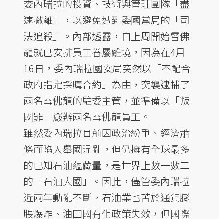
委內瑞拉的投資、技術與管理團隊「盡
速撤離」，以避免遭到委國當局的「司
法追殺」。內部透露，自上周開始雪佛
龍就已安排員工眷屬離境，因為在4月
16日，委內瑞拉國安局突然以「不配合
政府指定採購合約」為由，突襲逮捕了
兩名雪佛龍的駐委主管，並準備以「叛
國罪」嚴辦兩名雪佛龍員工。
雖然委內瑞拉目前因政治紛爭、經濟蕭
條而陷入舉國混亂，但仍擁有全球最多
的已知石油蘊藏量，是世界上數一數二
的「石油大國」。因此，儘管委內瑞拉
近兩年動亂不斷，石油業也苦於通貨膨
脹爆炸、油田國有化政策失效，但國際