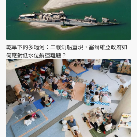
乾旱下的多瑙河：二戰沉船重現，塞爾維亞政府如
何應對低水位航運難題？