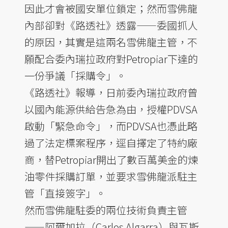
因此才會被國安單位鎖定；然而雪佛龍
內部卻對《路透社》透露——委國抓人
的原因，其實是這兩名雪佛龍主管，不
願配合委內瑞拉政府對Petropiar下達的
一份爭議「採購令」。
《路透社》報導，日前委內瑞拉政府曾
以國內能源供給告急為由，授權PDVSA
啟動「緊急命令」，而PDVSA也憑此略
過了法定標案程序，逕自擇定了特約廠
商，替Petropiar開出了數百萬美金的煉
油零件採購訂單，並要求雪佛龍派駐主
管「直接簽字」。
然而雪佛龍駐委的兩位技術負責主管
——阿爾加拉（Carlos Algarra）與瓦斯