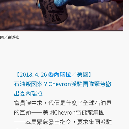
圖／路透社
【2018. 4. 26
委內瑞拉
／美國】
石油叛國案？Chevron派駐團隊緊急撤
出委內瑞拉
富貴險中求，代價是什麼？全球石油界
的巨頭——美國Chevron雪佛龍集團
——本周緊急發出指令，要求集團派駐