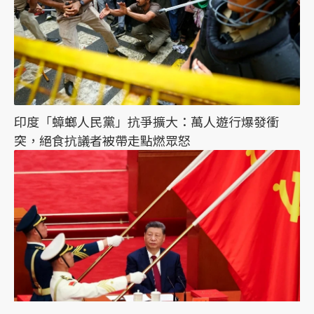
印度「蟑螂人民黨」抗爭擴大：萬人遊行爆發衝
突，絕食抗議者被帶走點燃眾怒