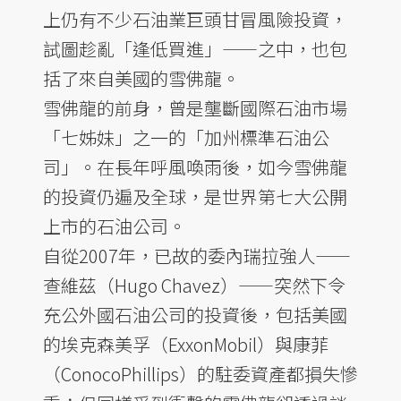
上仍有不少石油業巨頭甘冒風險投資，
試圖趁亂「逢低買進」——之中，也包
括了來自美國的雪佛龍。
雪佛龍的前身，曾是壟斷國際石油市場
「七姊妹」之一的「加州標準石油公
司」。在長年呼風喚雨後，如今雪佛龍
的投資仍遍及全球，是世界第七大公開
上市的石油公司。
自從2007年，已故的委內瑞拉強人——
查維茲（Hugo Chavez）——突然下令
充公外國石油公司的投資後，包括美國
的埃克森美孚（ExxonMobil）與康菲
（ConocoPhillips）的駐委資產都損失慘