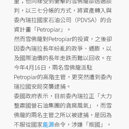
重；但同樣受到衝擊的雪佛龍卻透過談
判，以三七分帳的方式，將資產轉入與
委內瑞拉國家石油公司（PDVSA）的合
資計畫「Petropiar」。
然而雪佛龍對Petropiar的投資，之後卻
因委內瑞拉長年紛亂的政爭、通膨，以
及國際油價的長年走跌而難以回收。在
今年4月16日，兩名雪佛龍派駐
Petropiar的高階主管，更突然遭到委內
瑞拉國安局突襲逮捕。
委國政府表示，目前委內瑞拉正「大力
整肅國營石油集團的貪腐風氣」，而雪
佛龍的兩名主管之所以被逮捕，是因為
不服從國家
能源
命令，涉嫌「叛國」，