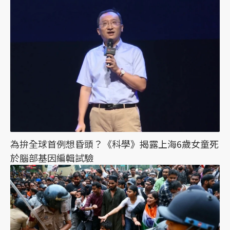
為拚全球首例想昏頭？《科學》揭露上海6歲女童死
於腦部基因編輯試驗