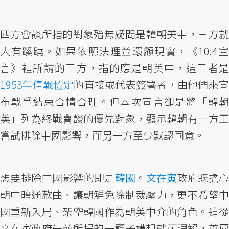
四方會談所指的對象殆無疑問是韓朝美中，三方就
大有蹊蹺。如果依照法理並環顧現實，《10.4宣
言》裡所謂的三方，指的應是朝美中，這三者是
1953年停戰協定
的直接或代表簽署者，由他們來宣
布戰爭結束合情合理。但本次宣言卻是將「韓朝
美」列為終戰會談的優先對象，顯示韓朝有一方正
嘗試排除中國影響，而另一方至少默認同意。
想要排除中國影響的即是
韓國
。
文在寅
政府既擔
朝中暗通款曲、讓朝鮮免除制裁壓力，更不希望中
國重新入局、架空韓國作為朝美中介的角色。這從
文在寅政府先前所提的一籃子構想就可理解，首爾