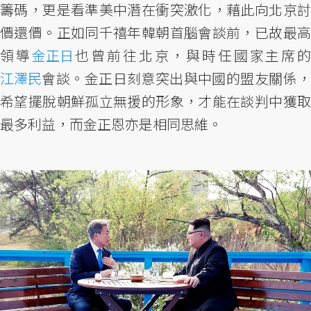
籌碼，更是看準美中潛在衝突激化，藉此向北京討
價還價。正如同千禧年韓朝首腦會談前，已故最高
領導
金正日
也曾前往北京，與時任國家主席
江澤民
會談。金正日刻意突出與中國的盟友關係，
希望擺脫朝鮮孤立無援的形象，才能在談判中獲取
最多利益，而金正恩亦是相同思維。