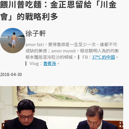
餵川普吃麵：金正恩留給「川金
會」的戰略利多
徐子軒
amor fati，覺得魯莽是一生至少一次、誰都不可
或缺的美德；amor mundi，相信聰明人為的均衡
根本難抵混沌粒沙的傾城。 ▎FB：
37°C 的中國
。
▎Vlog：
魯賓孫
。
2018-04-30