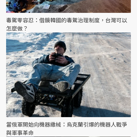
毒駕零容忍：借鏡韓國的毒駕治理制度，台灣可以
怎麼做？
當俄軍開始向機器繳械：烏克蘭引爆的機器人戰爭
與軍事革命