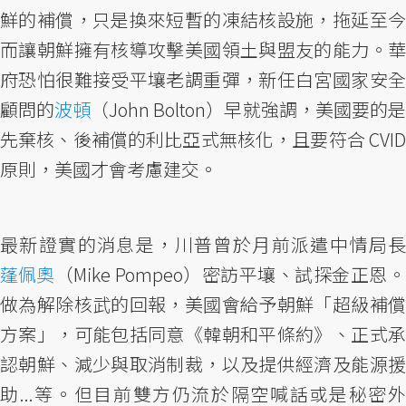
鮮的補償，只是換來短暫的凍結核設施，拖延至今
而讓朝鮮擁有核導攻擊美國領土與盟友的能力。華
府恐怕很難接受平壤老調重彈，新任白宮國家安全
顧問的
波頓
（John Bolton）早就強調，美國要的
先棄核、後補償的利比亞式無核化，且要符合 CVID
原則，美國才會考慮建交。
最新證實的消息是，川普曾於月前派遣中情局長
蓬佩奧
（Mike Pompeo）密訪平壤、試探金正恩。
做為解除核武的回報，美國會給予朝鮮「超級補償
方案」，可能包括同意《韓朝和平條約》、正式承
認朝鮮、減少與取消制裁，以及提供經濟及能源援
助...等。但目前雙方仍流於隔空喊話或是秘密外