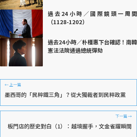
過去24小時／國際鏡頭一周間
（1128-1202）
過去24小時／朴槿惠下台確認！南韓
憲法法院通過總統彈劾
←
上一篇
墨西哥的「民粹鐵三角」？從大獨裁者到民粹政黨
下一篇
→
板門店的歷史對白（1）：越境握手，文金雀躍瞬間