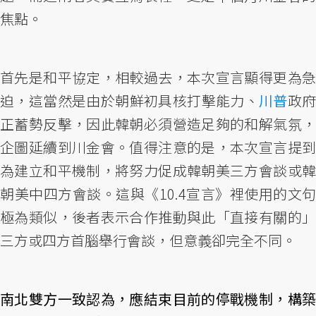
焦點。
首先是和平協定，相較過去，本次宣言顯得更為急
迫，這當然是由於朝鮮初具核打擊能力、
川普
政
正蓄勢反擊，因此韓朝必須營造足夠的和解氣氛，
企圖延續到川金會。值得注意的是，本次宣言提到
為建立和平機制，將努力促成韓朝美三方會談或韓
朝美中四方會談。這與《10.4宣言》裡使用的文句
極為類似，後者表示合作推動與此「直接有關的」
三方或四方首腦舉行會談，但意義卻完全不同。
南北雙方一致認為，應結束目前的停戰機制，構築