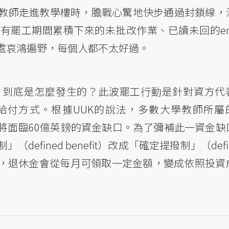
教師走進教學樓時，膽戰心驚地快步通過封鎖線，
罷工期間累積下來的未批改作業、已讀未回的ema
處哀鴻遍野，每個人都不太好過。
，到底是怎麼發生的？此波罷工行動是針對資方代
金給付方式。根據UUK的說法，多數大學教師所屬
將面臨60億英鎊的資金缺口。為了彌補此一資金缺
fined benefit）改成「確定提撥制」（defi
年4月起，退休金會從每月可領取一定金額，變成依照投資