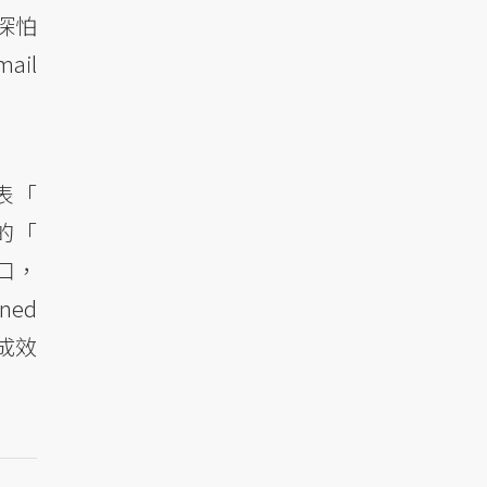
深怕
il
表「
的「
口，
ned
成效