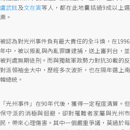
盧武鉉
及
文在寅
等人，都在此地囊括過9成以上選
票。
被認為對光州事件負有最大責任的全斗煥，在1996
年中，被以叛亂與內亂罪嫌逮捕，送上審判台，並
被判處無期徒刑。而與獨裁軍政勢力對抗30載的反
對派領袖金大中，歷經多次波折，也在隔年選上南
韓總統。
「光州事件」在90年代後，獲得一定程度清算。但
保守派的消極與迴避，卻對罹難者家屬與光州市
民，帶來心理傷害。其中一個嚴重爭議，莫過於每