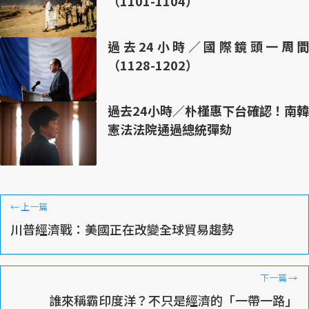
（1101-1104）
過去24小時／國際鏡頭一周間
（1128-1202）
過去24小時／朴槿惠下台確認！南韓
憲法法院通過總統彈劾
←
上一篇
川普經濟戰：美國正在改變全球貿易趨勢
下一篇
→
誰來稱霸印度洋？不只是經濟的「一帶一路」