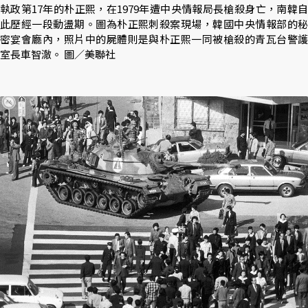
執政第17年的朴正熙，在1979年遭中央情報局長槍殺身亡，南韓自
此歷經一段動盪期。圖為朴正熙刺殺案現場，韓國中央情報部的秘
密宴會廳內，照片中的屍體則是與朴正熙一同被槍殺的青瓦台警護
室長車智澈。 圖／美聯社