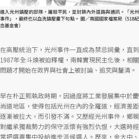
進入光州鎮壓的部隊，屠殺平民，並封鎖內外道路與通訊。「光州
事件」，最終也以血洗鎮壓畫下句點。 圖／南國國家檔案局（518紀
念基金會）
在高壓統治下，光州事件一直成為禁忌詞彙，直到
1987年全斗煥被迫釋權，南韓實現民主化後，相關
問題才開始在政界與社會上被討論、追究與釐清。
早在朴正熙執政時期，因過度將工業發展集中於慶
尚道地區，使得包括光州在內的全羅道，經濟差距
逐漸被拉大，而引發不滿。又歷經光州事件，鄉親
對繼承獨裁勢力的保守派懷有強烈仇恨，大選時經
常把選票集中投給進步派候選人。歷來，金大中、