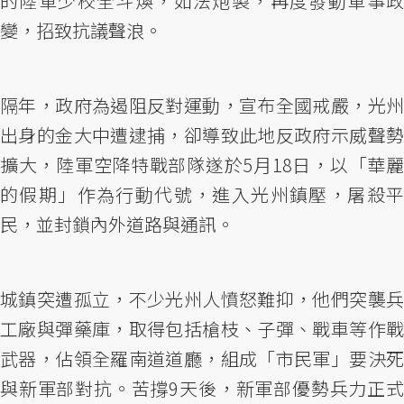
的陸軍少校全斗煥，如法炮製，再度發動軍事政
變，招致抗議聲浪。
隔年，政府為遏阻反對運動，宣布全國戒嚴，光州
出身的金大中遭逮捕，卻導致此地反政府示威聲勢
擴大，陸軍空降特戰部隊遂於5月18日，以「華麗
的假期」作為行動代號，進入光州鎮壓，屠殺平
民，並封鎖內外道路與通訊。
城鎮突遭孤立，不少光州人憤怒難抑，他們突襲兵
工廠與彈藥庫，取得包括槍枝、子彈、戰車等作戰
武器，佔領全羅南道道廳，組成「市民軍」要決死
與新軍部對抗。苦撐9天後，新軍部優勢兵力正式