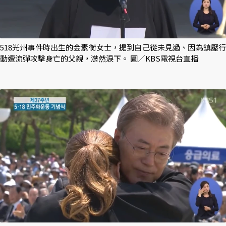
518光州事件時出生的金素衡女士，提到自己從未見過、因為鎮壓行
動遭流彈攻擊身亡的父親，潸然淚下。 圖／KBS電視台直播