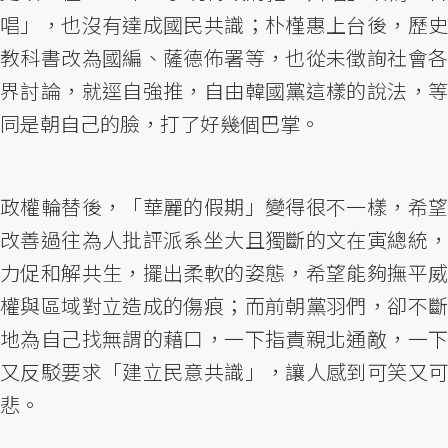
唱」，也沒有達成國民共識；朴槿惠上台後，歷史
教科書改為國編、薩德佈署等，也從未徵詢社會各
界討論，就逕自強推，自由韓國黨這樣的說法，等
同是朝自己的臉，打了好幾個巴掌。
政權輪替後，「華麗的假期」變得很不一樣，希望
改善過往為人批評派系坐大且獨斷的文在寅總統，
力促和解共生，擺出柔軟的姿態，希望能夠撫平威
權與區域對立造成的傷痕；而前朝黨羽們，卻不斷
地為自己找無謂的藉口，一下指責親北通敵，一下
又反駁要求「建立民意共識」，讓人感到可笑又可
悲。