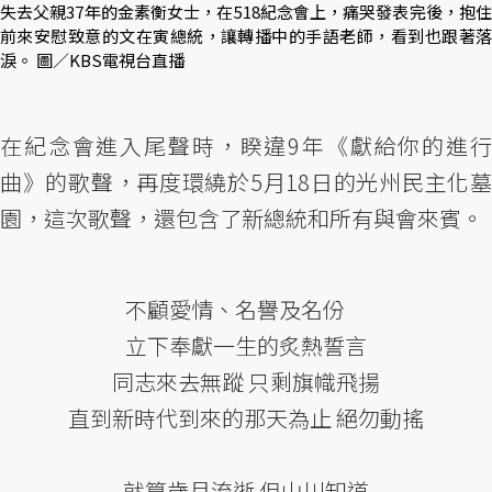
失去父親37年的金素衡女士，在518紀念會上，痛哭發表完後，抱住
前來安慰致意的文在寅總統，讓轉播中的手語老師，看到也跟著落
淚。 圖／KBS電視台直播
在紀念會進入尾聲時，睽違9年《獻給你的進行
曲》的歌聲，再度環繞於5月18日的光州民主化墓
園，這次歌聲，還包含了新總統和所有與會來賓。
不顧愛情、名譽及名份
立下奉獻一生的炙熱誓言
同志來去無蹤 只剩旗幟飛揚
直到新時代到來的那天為止 絕勿動搖
就算歲月流逝 但山川知道