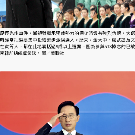
歷經光州事件，鄉親對繼承獨裁勢力的保守派懷有強烈仇恨，大選
時經常把選票集中投給進步派候選人。歷來，金大中、盧武鉉及文
在寅等人，都在此地囊括過9成以上選票。圖為參與518悼念的已故
南韓前總統盧武鉉。 圖／美聯社