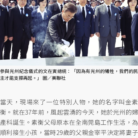
參與光州紀念儀式的文在寅總統：「因為有光州的犧牲，我們的民
主才能支撐再起。」 圖／美聯社
當天，現場來了一位特別人物，她的名字叫金素
衡。就在37年前，風起雲湧的今天，她於光州的婦
產科誕生。素衡父母原本在全南莞島工作生活，為
順利接生小孩，當時29歲的父親金宰平決定將妻子