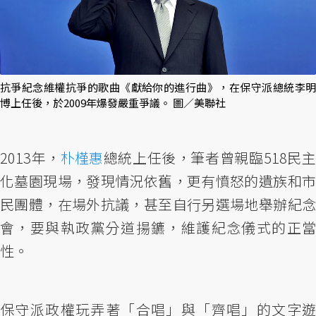
抗爭紀念維權抗爭的歌曲《獻給你的進行曲》，在保守派總統李明
博上任後，於2009年爆發嚴重爭議。 圖／美聯社
2013年，
朴槿惠
總統上任後，筆者曾親臨518民
化墓園現場，發現情況依舊，更有憤怒的遺族和市
民團體，在場外抗議，甚至自行另選場地舉辦紀念
會，要與執政黨分道揚鑣，維護紀念儀式的正當
性。
保守派政權玩弄著「合唱」與「齊唱」的文字遊