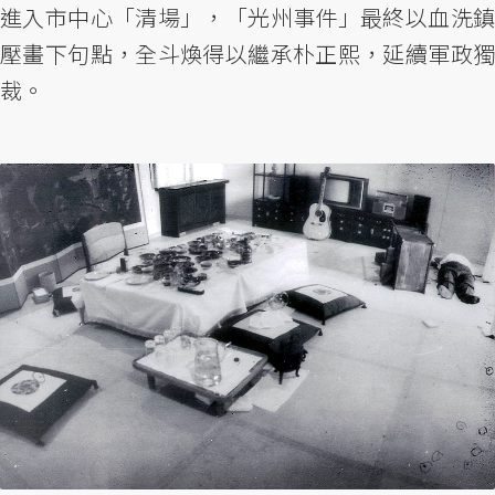
進入市中心「清場」，「光州事件」最終以血洗鎮
壓畫下句點，全斗煥得以繼承朴正熙，延續軍政獨
裁。