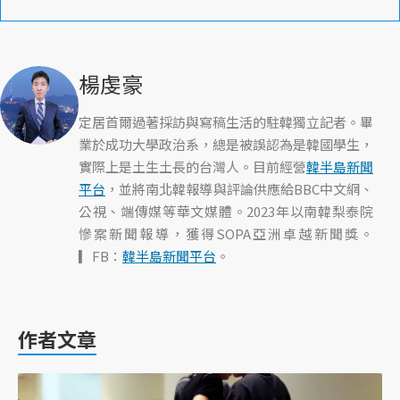
楊虔豪
定居首爾過著採訪與寫稿生活的駐韓獨立記者。畢
業於成功大學政治系，總是被誤認為是韓國學生，
實際上是土生土長的台灣人。目前經營
韓半島新聞
平台
，並將南北韓報導與評論供應給BBC中文網、
公視、端傳媒等華文媒體。2023年以南韓梨泰院
慘案新聞報導，獲得SOPA亞洲卓越新聞獎。
▎FB：
韓半島新聞平台
。
作者文章