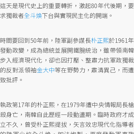
這天是現代史上的重要轉折，激起80年代後期，要
求獨裁者
全斗煥
下台與實現民主化的開端。
時間要回到50年前，陸軍副參謀長
朴正熙
於1961
發動政變，成為總統並展開鐵腕統治，雖帶領南韓
步入經濟現代化，卻也因打壓、整肅力抗軍政獨裁
的反對派領袖
金大中
等在野勢力，肅清異己，而
致批評。
執政第17年的朴正熙，在1979年遭中央情報局長槍
殺身亡，南韓自此歷經一段動盪期。臨時政府才成
立不久，曾受朴正熙提拔，矢言效忠現代化指導者