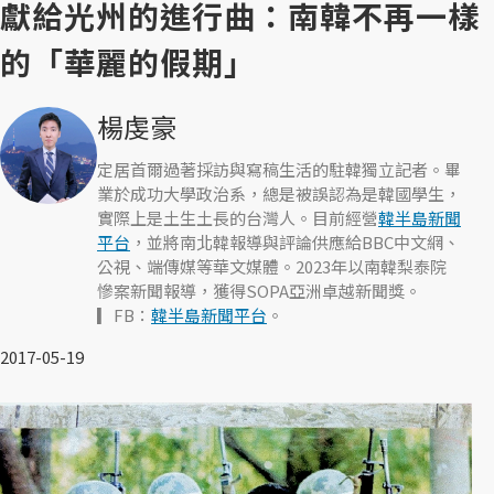
獻給光州的進行曲：南韓不再一樣
的「華麗的假期」
楊虔豪
定居首爾過著採訪與寫稿生活的駐韓獨立記者。畢
業於成功大學政治系，總是被誤認為是韓國學生，
實際上是土生土長的台灣人。目前經營
韓半島新聞
平台
，並將南北韓報導與評論供應給BBC中文網、
公視、端傳媒等華文媒體。2023年以南韓梨泰院
慘案新聞報導，獲得SOPA亞洲卓越新聞獎。
▎FB：
韓半島新聞平台
。
2017-05-19