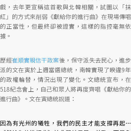
戲，去年更宣稱這首歌與北韓相關，試圖以「抹
紅」的方式來削弱《獻給你的進行曲》在現場傳唱
的正當性，但最終卻被證實，這樣的指控毫無依
據。
歷經
崔順實親信干政案
後，保守派失去民心，進
派的文在寅於上週當選總統，南韓實現了睽違9年
的政權輪替，情況出現了變化。文總統宣布，在
518紀念會上，自己和眾人將再度齊唱《獻給你的
進行曲》。文在寅總統說道：
因為有光州的犧牲，我們的民主才能支撐再起…