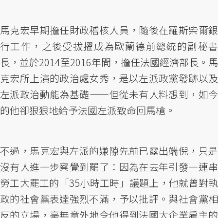
馬克宏早期擔任財政稽核人員，隨後在羅斯柴爾銀
行工作，之後受拔擢成為歐蘭德前總統的副秘書
長，並於2014至2016年間，擔任法國經濟部長。馬
克宏所上演的政治處女秀，是以左派政黨發跡以及
左派政治動能為基礎——但從未有人料想到，如今
的他卻狠狠地給予法國左派致命回馬槍。
不過，馬克宏與左派的嫌隙先前已露出端倪，只是
沒有人進一步察覺到罷了：因為在去年引發一連串
勞工大罷工的「35小時工時」議題上，他就曾對執
政的社會黨表達強烈不滿，予以批評。與社會黨相
反的立場，毫無意外地令他得到法國大企業雇主的