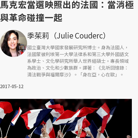
馬克宏當選映照出的法國：當消極
與革命碰撞一起
季茱莉（Julie Couderc）
國立臺灣大學國家發展研究所博士。身為法國人，
法國蒙彼利埃第一大學法律系和第三大學外國語文
系學士、文化學研究所華人世界組碩士。專長領域
為政治、文化和少數族群。譯著：《北圻回憶錄：
清法戰爭與福爾摩沙》。「身在亞，心在歐」。
2017-05-12