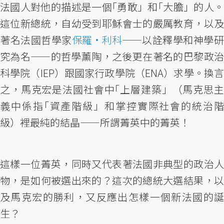
法國人對他的描述是一個｢勇敢」和｢大膽」的人。
這位新總統，自幼受到耶穌會士的嚴厲教育，以及
著名法國哲學家
保羅·利科
——以詮釋學和神學
究為名——的哲學薰陶，之後更在著名的巴黎政治
科學院（IEP）跟國家行政學院（ENA）求學。換言
之，馬克宏是法國社會中｢上層建築」（馬克思主
義中係指｢資產階級」和掌控實際社會的統治階
級）裡最純的結晶——所謂菁英中的菁英！
這樣一位菁英，同時又代表著法國非典型的政治人
物，是如何被選出來的？這次的總統大選結果，以
及馬克宏的勝利，又反應出怎樣一個新法國的誕
生？