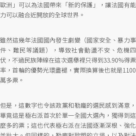
歐洲」可以為法國帶來「新的保護」，讓法國有能
力可以融合近開放的全球世界。
雖然這幾年法國國內發生劇變（國家安全、暴力事
件、難民等議題），導致社會動盪不安、危機四
伏，不過民族陣線在這次選舉裡只得到33.90%得票
率，首輪的優勢光環盡褪，實際換算後也就是1100
萬多票。
但是，這數字也令該政黨和勒龐的選民感到滿意，
畢竟這是極右派首次於單一全國大選內，獨得到這
麼多的票；這也代表極右派在法國逐漸深根、強化
並壯大。但同樣的，勒龐對歐盟的立場，以及對法