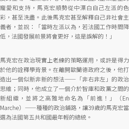
寵愛和支持，馬克宏順勢從中漂白自己左派的色
彩，甚至洗盡。此後馬克宏甚至解釋自己非社會主
義者，並說：「當時左派以為，若法國工作時間降
低，法國發展前景將會更好，這是誤解的！」
馬克宏在政治現實上老練的策略運用，或許是得力
於他的詮釋學背景。在離開歐蘭德政府之後，他打
造出一個似新非新的想法——「非右非左」的政治
思維；同時，他成立了一個介於智庫和政黨之間的
新組織，並將之高雅地命名為「前進！」（En
Marche）——種種的政治鋪路，讓39歲的馬克宏當
選為法國第五共和國最年輕的總統。