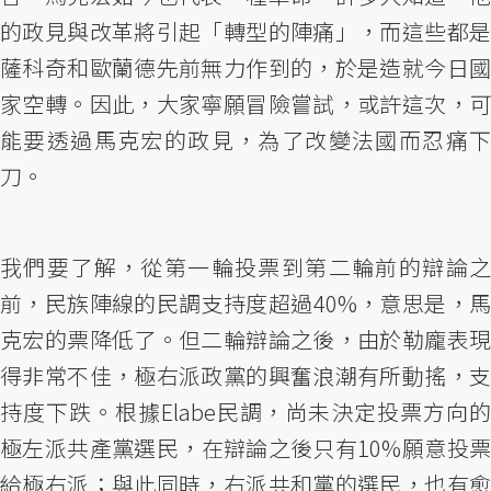
的政見與改革將引起「轉型的陣痛」，而這些都是
薩科奇和歐蘭德先前無力作到的，於是造就今日國
家空轉。因此，大家寧願冒險嘗試，或許這次，可
能要透過馬克宏的政見，為了改變法國而忍痛下
刀。
我們要了解，從第一輪投票到第二輪前的辯論之
前，民族陣線的民調支持度超過40%，意思是，馬
克宏的票降低了。但二輪辯論之後，由於勒龐表現
得非常不佳，極右派政黨的興奮浪潮有所動搖，支
持度下跌。根據Elabe民調，尚未決定投票方向的
極左派共產黨選民，在辯論之後只有10%願意投票
給極右派；與此同時，右派共和黨的選民，也有愈