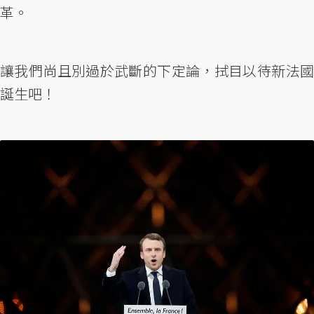
革。
讓我們尚且別過於武斷的下定論，拭目以待新法國
誕生吧！