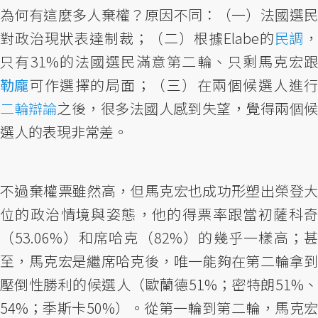
為何有這麼多人棄權？原因不同：（一）法國選民
對政治現狀表達制裁；（二）根據Elabe的
民調
，
只有31%的法國選民滿意第二輪、只剩馬克宏跟
勒龐
可作選擇的局面；（三）在兩個候選人進行
二輪辯論
之後，很多法國人感到失望，覺得兩個候
選人的表現非常差。
不過棄權票雖然高，但馬克宏也成功形塑出榮登大
位的政治情境與姿態，他的得票率跟當初薩科奇
（53.06%）和席哈克（82%）的幾乎一樣高；甚
至，馬克宏是繼席哈克後，唯一能夠在第二輪拿到
壓倒性勝利的候選人（歐蘭德51%；密特朗51%、
54%；季斯卡50%）。從第一輪到第二輪，馬克宏