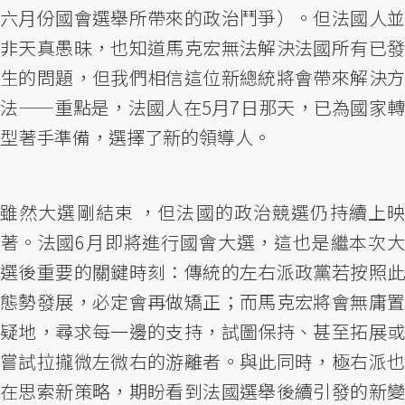
六月份國會選舉所帶來的政治鬥爭）。但法國人並
非天真愚昧，也知道馬克宏無法解決法國所有已發
生的問題，但我們相信這位新總統將會帶來解決方
法——重點是，法國人在5月7日那天，已為國家轉
型著手準備，選擇了新的領導人。
雖然大選剛結束 ，但法國的政治競選仍持續上映
著。法國6月即將進行國會大選，這也是繼本次大
選後重要的關鍵時刻：傳統的左右派政黨若按照此
態勢發展，必定會再做矯正；而馬克宏將會無庸置
疑地，尋求每一邊的支持，試圖保持、甚至拓展或
嘗試拉攏微左微右的游離者。與此同時，極右派也
在思索新策略，期盼看到法國選舉後續引發的新變