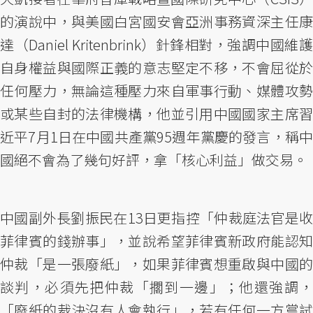
的演說中，與美國白宮國安會亞洲事務資深主任康
達（Daniel Kritenbrink）針鋒相對，強調中國維護
自身權益與國際正義的意志堅定不移，不會屈從於
任何壓力，無論這種壓力來自軍事行動、媒體攻勢
或某些自封的法律機構，他並引用中國國家主席習
近平7月1日在中國共產黨95週年黨慶的發言，稱中
國絕不會為了幾句好評，拿「核心利益」做交易。
中國副外長劉振民在13日更指控「仲裁庭法官是收
菲律賓的錢辦事」，並說希望菲律賓新政府能認知
仲裁「是一張廢紙」，如果菲律賓想重啟與中國的
談判，必須先把仲裁「擱到一邊」；他還強調，
「廢紙的裁決沒有人會執行」，若有任何一方嘗試