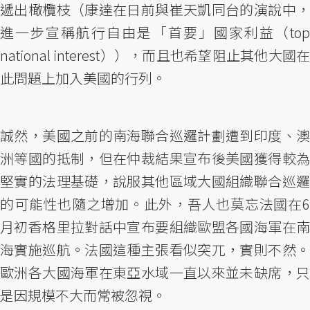
遞出橄欖枝（康達在日前與崔天凱同台的演說中，
進一步宣稱航行自由是「首要」國家利益（top
national interest）），而且也希望阻止其他大國在
此問題上加入美國的行列。
誠然，美國之前的南海聯合巡邏計劃遭到印度、澳
洲等國的抵制，但在仲裁結果宣布後美國獲得較為
堅實的法理基礎，說服其他區域大國組織聯合巡邏
的可能性也隨之增加。此外，吾人也莫忘法國在6
月初香格里拉對話中宣布要組織歐盟各國海軍在南
海實施巡航。法國這種主張看似突兀，實則不然。
歐洲各大國海軍在東亞水域一直以來並未缺席，只
是因規模不大而常被忽視。