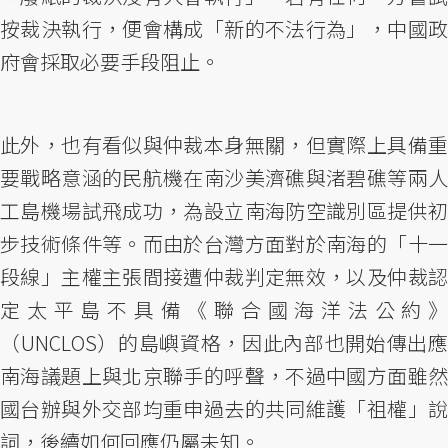
按裁決執行，便會構成「新的不法行為」，中國政
府會採取必要手段阻止。
此外，也有看似與仲裁本身無關，但實際上具備重
要戰略意涵的民航機在南沙美濟礁與渚碧礁等兩人
工島機場試飛成功，為設立南海防空識別區提供初
步技術條件等。而由於台灣方面對於南海的「十一
段線」主權主張間接遭仲裁判定無效，以及仲裁認
定太平島不具備《聯合國海洋法公約》
（UNCLOS）的島嶼資格，因此內部也開始傳出應
南海議題上與北京聯手的呼聲，不過中國方面雖然
國台辦與外交部均重申過去的共同維護「祖權」說
詞，後續如何回應仍屬未知。