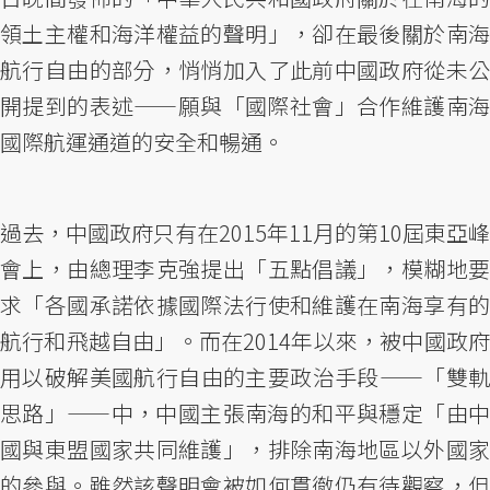
領土主權和海洋權益的聲明」，卻在最後關於南海
航行自由的部分，悄悄加入了此前中國政府從未公
開提到的表述——願與「國際社會」合作維護南海
國際航運通道的安全和暢通。
過去，中國政府只有在2015年11月的第10屆東亞峰
會上，由總理李克強提出「五點倡議」，模糊地要
求「各國承諾依據國際法行使和維護在南海享有的
航行和飛越自由」。而在2014年以來，被中國政府
用以破解美國航行自由的主要政治手段——「雙軌
思路」——中，中國主張南海的和平與穩定「由中
國與東盟國家共同維護」，排除南海地區以外國家
的參與。雖然該聲明會被如何貫徹仍有待觀察，但