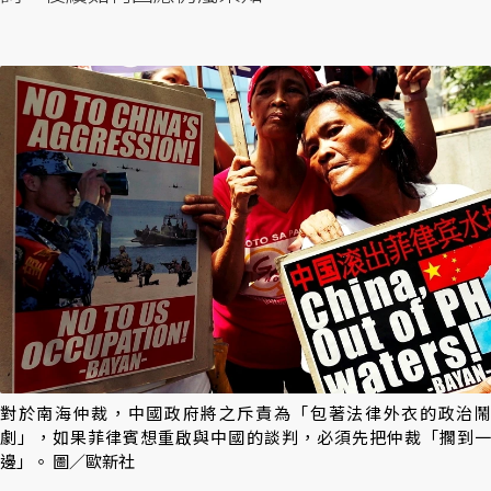
對於南海仲裁，中國政府將之斥責為「包著法律外衣的政治鬧
劇」，如果菲律賓想重啟與中國的談判，必須先把仲裁「擱到一
邊」。 圖／歐新社