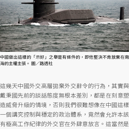
中國做出這樣的「示好」之舉是有條件的，即他堅決不肯放棄在南
海的主權主張。 圖／路透社
這幾天中國外交高層拋棄外交辭令的行為，其實與
戴秉國先前的談話態度無根本差別，都是在刻意塑
造威脅升級的情境，否則我們很難想像在中國這樣
一個講究控制與穩定的政治體系，竟然會允許本該
有極高工作紀律的外交官在外肆意放言。這當然是