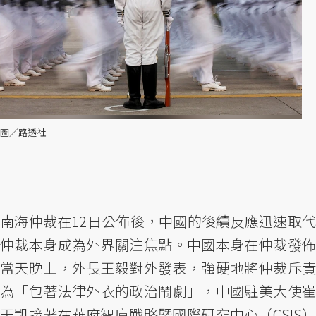
圖／路透社
南海仲裁在12日公佈後，中國的後續反應迅速取代
仲裁本身成為外界關注焦點。中國本身在仲裁發佈
當天晚上，外長王毅對外發表，強硬地將仲裁斥責
為「包著法律外衣的政治鬧劇」，中國駐美大使崔
天凱接著在華府智庫戰略暨國際研究中心（CSIS）