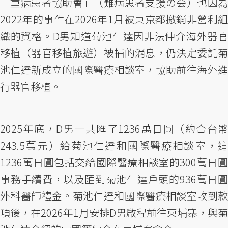
「重病患者協助會」（難病患者支援の会）也因為
2022年的事件在2026年1月被東京都撤銷非營利組
織的資格。D男知道菊池仁達因非法仲介海外器官
移植（器官移植旅遊）被捕的消息，仍決定委託菊
池仁達新成立的國際醫療相談室，協助前往海外進
行器官移植。
2025年底，D男一共匯了1236萬日圓（約合台幣
243.5萬元）給菊池仁達和國際醫療相談室，這
1236萬日圓包括交給國際醫療相談室的300萬日圓
事務手續費，以及匯到菊池仁達戶頭的936萬日圓
外科醫師禮金。菊池仁達和國際醫療相談室收到款
項後，在2026年1月安排D男啟程前往柬埔寨，與菊