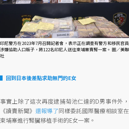
印尼警方在2023年7月召開記者會，表示正在調查有警方和移民官員
涉嫌協助人口販子，將122名印尼人送往柬埔寨賣腎一案。 圖／美聯
社
回到日本後差點求助無門的E女
事實上除了這次再度逮捕菊池仁達的D男事件外，
《讀賣新聞》
還報導了
同樣委託國際醫療相談室
柬埔寨進行腎臟移植手術的E女一案。