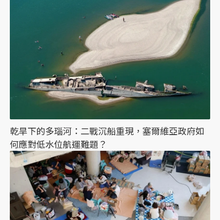
乾旱下的多瑙河：二戰沉船重現，塞爾維亞政府如
何應對低水位航運難題？