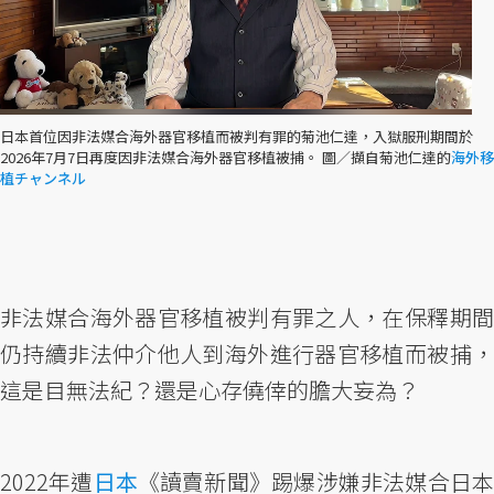
日本首位因非法媒合海外器官移植而被判有罪的菊池仁達，入獄服刑期間於
2026年7月7日再度因非法媒合海外器官移植被捕。 圖／擷自菊池仁達的
海外移
植チャンネル
非法媒合海外器官移植被判有罪之人，在保釋期間
仍持續非法仲介他人到海外進行器官移植而被捕，
這是目無法紀？還是心存僥倖的膽大妄為？
2022年遭
日本
《讀賣新聞》踢爆涉嫌非法媒合日