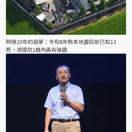
時隔10年的惡夢：令和8年熊本地震目前已知13
死，須提防1周內再有強震