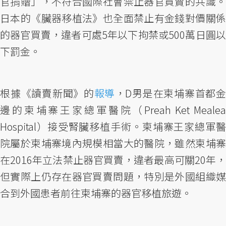
官捐贈」，不符合國際社會禁止器官買賣的共識。
日本的《臟器移植法》也全面禁止有金錢對價關係
的器官買賣，違者可處5年以下拘禁或500萬日圓以
下罰金。
根據《讀賣新聞》的
報導
，D男是在柬埔寨首都金
邊的柬埔寨王家總軍醫院（Preah Ket Mealea
Hospital）接受腎臟移植手術。柬埔寨王家總軍醫
院屬於柬埔寨境內規模相當大的醫院，雖然柬埔寨
在2016年立法禁止器官買賣，違者最高可關20年，
但實際上仍存在器官買賣問題，特別是外國組織媒
合到外國患者前往柬埔寨的器官移植旅遊。