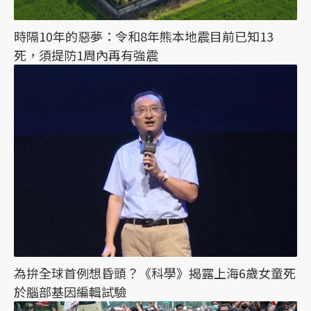
時隔10年的惡夢：令和8年熊本地震目前已知13
死，須提防1周內再有強震
為拚全球首例想昏頭？《科學》揭露上海6歲女童死
於腦部基因編輯試驗