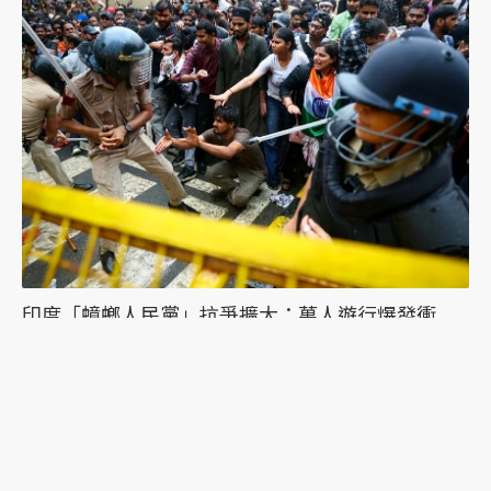
印度「蟑螂人民黨」抗爭擴大：萬人遊行爆發衝
突，絕食抗議者被帶走點燃眾怒