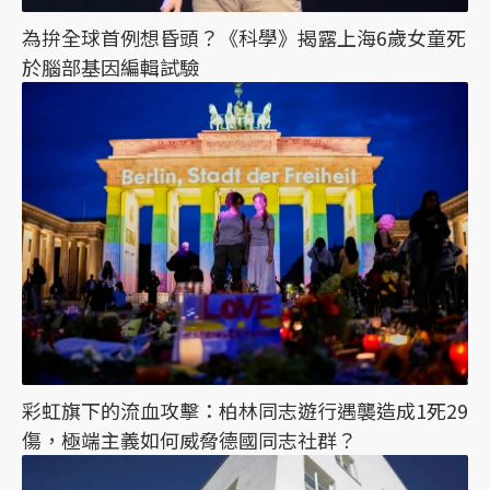
為拚全球首例想昏頭？《科學》揭露上海6歲女童死
於腦部基因編輯試驗
彩虹旗下的流血攻擊：柏林同志遊行遇襲造成1死29
傷，極端主義如何威脅德國同志社群？