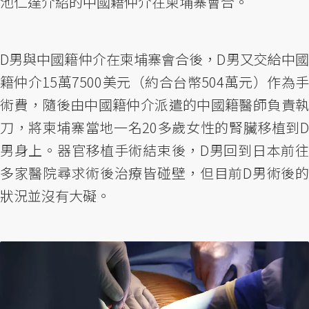
池仁達介紹的中國籍仲介在柬埔寨會合。
D男與中國籍仲介在柬埔寨會合後，D男又交給中國
籍仲介15萬7500美元（約合台幣504萬元）作為手
術費，隨後由中國籍仲介派遣的中國籍醫師負責執
刀，將柬埔寨當地一名20多歲女性的腎臟移植到D
男身上。器官移植手術結束後，D男回到日本前往
多家醫院尋求術後治療皆碰壁，但目前D男術後的
狀況並沒有大礙。