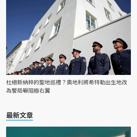
杜絕新納粹的聖地巡禮？奧地利將希特勒出生地改
為警局嚇阻極右翼
最新文章