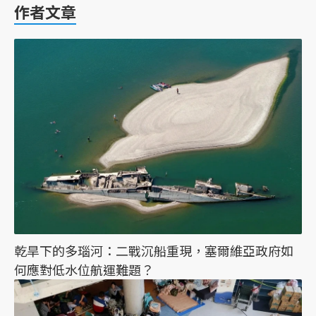
作者文章
乾旱下的多瑙河：二戰沉船重現，塞爾維亞政府如
何應對低水位航運難題？