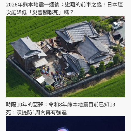
2026年熊本地震一週後：避難的前車之鑑，日本這
次能降低「災害關聯死」嗎？
時隔10年的惡夢：令和8年熊本地震目前已知13
死，須提防1周內再有強震