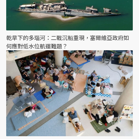
乾旱下的多瑙河：二戰沉船重現，塞爾維亞政府如
何應對低水位航運難題？