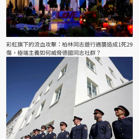
彩虹旗下的流血攻擊：柏林同志遊行遇襲造成1死29
傷，極端主義如何威脅德國同志社群？