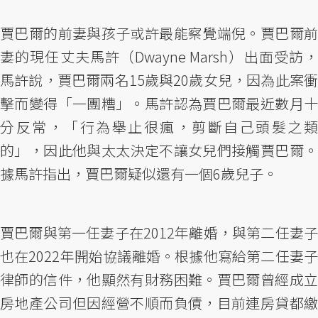
賈巴爾的前妻與孩子或許最能察覺端倪。賈巴爾前
妻的現任丈夫馬許（Dwayne Marsh）出面受訪，
馬許說，賈巴爾兩名15歲與20歲女兒，因為此案衝
擊而變得「一團糟」。馬許認為賈巴爾最近數月十
分反常，「行為舉止很瘋，剪斷自己頭髮之類
的」，因此他與太太決定不讓女兒們接觸賈巴爾。
據馬許指出，賈巴爾疑似還有一個6歲兒子。
賈巴爾與第一任妻子在2012年離婚，與第二任妻子
也在2022年開始協議離婚。根據他寫給第二任妻子
律師的信件，他顯然有財務困難。賈巴爾曾經成立
房地產公司但因經營不順而負債，目前連房貸都繳