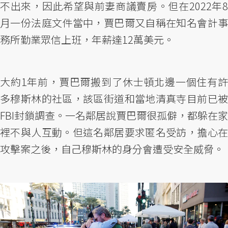
不出來，因此希望與前妻商議賣房。但在2022年8
月一份法庭文件當中，賈巴爾又自稱在知名會計事
務所勤業眾信上班，年薪達12萬美元。
大約1年前，賈巴爾搬到了休士頓北邊一個住有許
多穆斯林的社區，該區街道和當地清真寺目前已被
FBI封鎖調查。一名鄰居說賈巴爾很孤僻，都躲在家
裡不與人互動。但這名鄰居要求匿名受訪，擔心在
攻擊案之後，自己穆斯林的身分會遭受安全威脅。