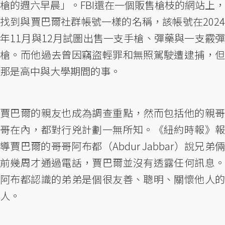
槍的週六早晨」。FBI還在一個販售槍枝的網站上，
找到與賈巴爾社群帳號一樣的名稱，該帳號在2024
年11月與12月試圖出售一支手槍、彈藥與一支霰彈
槍。而他過去曾因竊盜輕罪和無照駕駛遭逮捕，但
那是高中與大學期間的事。
賈巴爾的親友也成為調查重點，然而包括他的親哥
哥在內，都對行兇計劃一無所知。《紐約時報》報
導賈巴爾的哥哥阿布都（Abdur Jabbar）說兄弟倆
前幾周才通過電話，賈巴爾並沒有透露任何訊息。
阿布都認識的弟弟是個很友善、聰明、關懷他人的
人。