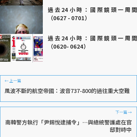
過去24小時：國際鏡頭一周間
（0627 - 0701）
過去24小時：國際鏡頭一周間
（0620- 0624）
←
上一篇
風波不斷的航空帝國：波音737-800的過往重大空難
下一篇
→
南韓警方執行「尹錫悅逮捕令」…與總統警護處在官
邸對峙中