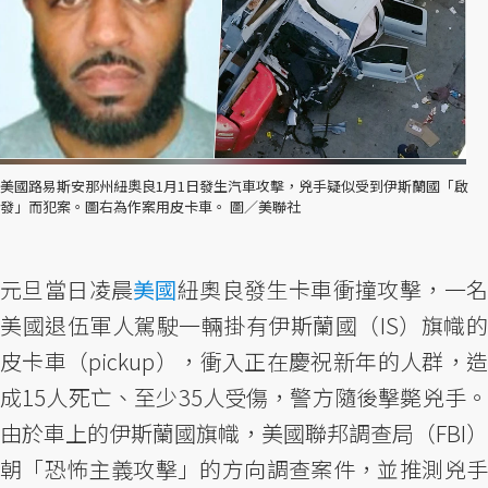
美國路易斯安那州紐奧良1月1日發生汽車攻擊，兇手疑似受到伊斯蘭國「啟
發」而犯案。圖右為作案用皮卡車。 圖／美聯社
元旦當日凌晨
美國
紐奧良發生卡車衝撞攻擊，一
美國退伍軍人駕駛一輛掛有伊斯蘭國（IS）旗幟的
皮卡車（pickup），衝入正在慶祝新年的人群，造
成15人死亡、至少35人受傷，警方隨後擊斃兇手。
由於車上的伊斯蘭國旗幟，美國聯邦調查局（FBI）
朝「恐怖主義攻擊」的方向調查案件，並推測兇手