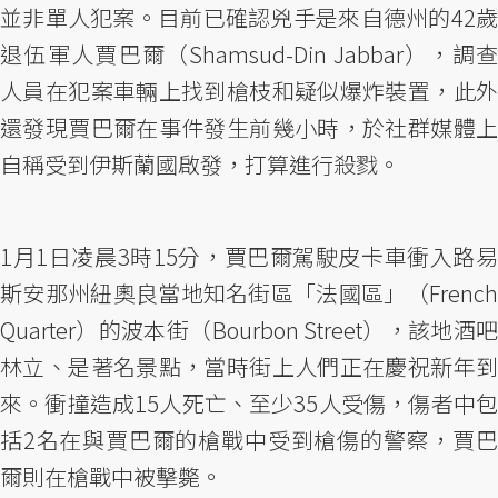
並非單人犯案。目前已確認兇手是來自德州的42歲
退伍軍人賈巴爾（Shamsud-Din Jabbar），調查
人員在犯案車輛上找到槍枝和疑似爆炸裝置，此外
還發現賈巴爾在事件發生前幾小時，於社群媒體上
自稱受到伊斯蘭國啟發，打算進行殺戮。
1月1日凌晨3時15分，賈巴爾駕駛皮卡車衝入路易
斯安那州紐奧良當地知名街區「法國區」（French
Quarter）的波本街（Bourbon Street），該地酒吧
林立、是著名景點，當時街上人們正在慶祝新年到
來。衝撞造成15人死亡、至少35人受傷，傷者中包
括2名在與賈巴爾的槍戰中受到槍傷的警察，賈巴
爾則在槍戰中被擊斃。