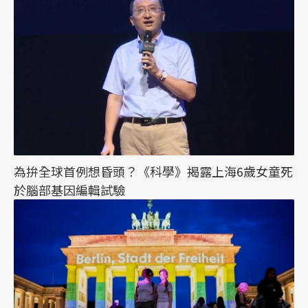
為拚全球首例想昏頭？《科學》揭露上海6歲女童死
於腦部基因編輯試驗