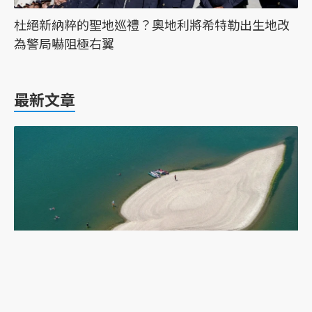
杜絕新納粹的聖地巡禮？奧地利將希特勒出生地改
為警局嚇阻極右翼
最新文章