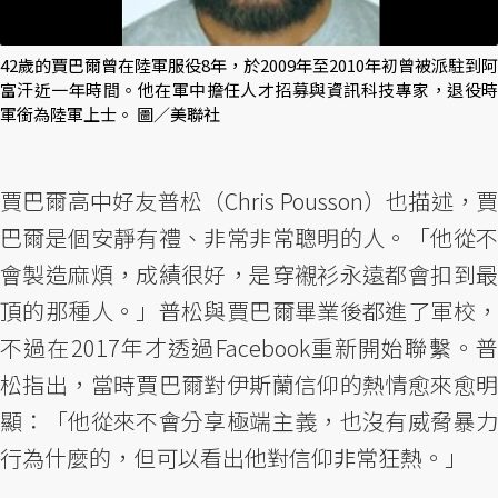
42歲的賈巴爾曾在陸軍服役8年，於2009年至2010年初曾被派駐到阿
富汗近一年時間。他在軍中擔任人才招募與資訊科技專家，退役時
軍銜為陸軍上士。 圖／美聯社
賈巴爾高中好友普松（Chris Pousson）也描述，賈
巴爾是個安靜有禮、非常非常聰明的人。「他從不
會製造麻煩，成績很好，是穿襯衫永遠都會扣到最
頂的那種人。」普松與賈巴爾畢業後都進了軍校，
不過在2017年才透過Facebook重新開始聯繫。普
松指出，當時賈巴爾對伊斯蘭信仰的熱情愈來愈明
顯：「他從來不會分享極端主義，也沒有威脅暴力
行為什麼的，但可以看出他對信仰非常狂熱。」