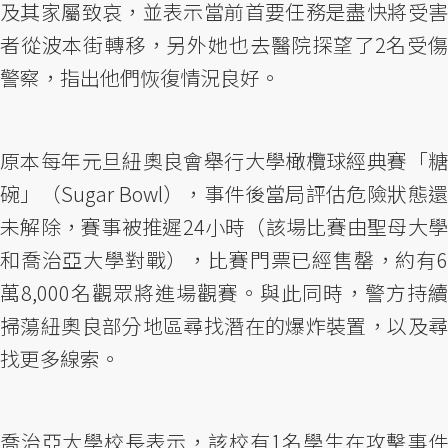
及其家屬致哀，並表示當前首要任務是盡快將受害
者從波本街轉移，另外她也去醫院探望了2名受傷
警察，指出他們恢復情況良好。
原本每年元旦紐奧良會舉行大學橄欖球經典賽「糖
碗」（Sugar Bowl），事件後當局評估危險狀態還
未解除，賽事被推遲24小時（該場比賽由聖母大學
和喬治亞大學對戰），比賽門票已經售罄，約有6
萬8,000名觀眾將進場觀賽。與此同時，警方持續
掃蕩紐奧良部分地區尋找潛在的爆炸裝置，以及尋
找更多線索。
喬治亞大學校長表示，該校有1名學生在攻擊事件