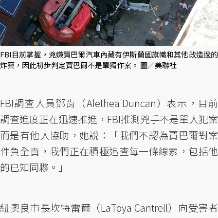
FBI目前掌握，兇嫌賈巴爾汽車內藏有伊斯蘭國旗幟和其他改造過的
炸藥，因此初步判定賈巴爾不是單獨作案。 圖／美聯社
FBI調查人員鄧肯（Alethea Duncan）表示，目前
調查進度正在迅速推進，FBI推測兇手不是單人犯案
而是有他人協助，她說：「我們不認為賈巴爾對案
件負全責，我們正在積極追查每一條線索，包括他
的已知同夥。」
紐奧良市長坎特雷爾（LaToya Cantrell）向受害者