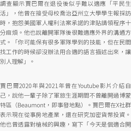
調查顯示賈巴爾在退役後似乎難以適應「平民生
活」，他曾在接受母校喬治亞州立大學學生報採訪
時，抱怨美國軍人權利法案承諾的津貼請領程序十
分麻煩。他也說離開軍隊後很難適應外界的溝通方
式。「你可能保有很多軍隊學到的技能，但在民間
找工作的時候卻沒辦法用合適的語言描述出來，讓
別人理解」。
賈巴爾2020年與2021年曾在Youtube影片介紹自
己，說他一輩子除了軍旅生涯期間不曾離開過博蒙
特區（Beaumont，即事發地點）。賈巴爾在X社群
表示現在從事房地產業，還在研究加密貨幣投資。
他也曾透露對槍械的興趣，寫下「今天是個適合開