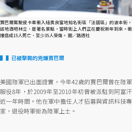
賈巴爾駕駛皮卡車衝入紐奧良當地知名街區「法國區」的波本街，
該地酒吧林立、是著名景點，當時街上人們正在慶祝新年到來。衝
撞造成15人死亡、至少35人受傷。 圖／路透社
▌已被擊斃的兇嫌賈巴爾
美國陸軍已出面證實，今年42歲的賈巴爾曾在陸軍
服役8年，於2009年至2010年初曾被派駐到阿富汗
近一年時間。他在軍中擔任人才招募與資訊科技專
家，退役時軍銜為陸軍上士。