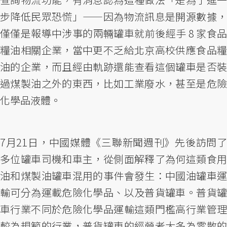
步降低民眾恐慌」——因為物流訊息是開源數據，
僅僅是報導中涉事的兩輛罐車就前後經手 8 家食品
糧油相關企業，當中更不乏給北京高校供應食品糧
油的企業，而且經由軌跡還能查看這個罐車是否裝
過煤製油之外的東西，比如工業廢水，甚至是危險
化學品液體。
7月21日，中國媒體《三聯新聞週刊》先後訪問了
多位罐車司機和車主，從側面解釋了為何這類食用
油和煤製油罐車混用的事件會發生：中國油罐車運
輸可分為運載危險化學品、以及普貨罐車。普貨罐
車行業不同於危險化學品運輸這類門檻高行業管理
較為規範的行業，普貨罐車的經營者大多為零散的