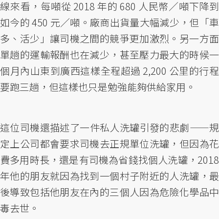
線來看，每噸從 2018 年的 680 人民幣／噸下降到
如今的 450 元／噸。廠商出貨量大幅減少，但「車
多、活少」讓司機之間的競爭更加激烈。另一方面
單趟的運輸報酬也在減少，甚至壓力最大的時候一
個月內山東到廣西這樣全程超過 2,200 公里的行程
要跑三趟，但這樣也只是勉強能夠供給家用。
這位司機還描述了一件私人洗罐引發的悲劇——規
定上公司都會要求司機去正規單位洗罐，但因為花
費多用時長，還是有司機為省錢找個人洗罐，2018
年他的朋友就因為找到一個村子附近的人洗罐，最
後導致包括他朋友在內的三個人因為危險化學品中
毒去世。