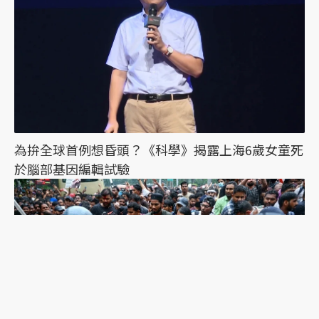
為拚全球首例想昏頭？《科學》揭露上海6歲女童死
於腦部基因編輯試驗