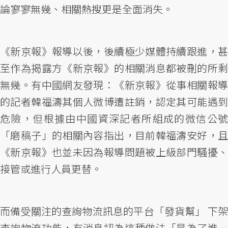
論寥寥無幾、相關熱搜更是全面消失。
《新京報》報導以後，後續極少媒體持續跟進，甚
至作為揭露方《新京報》的相關消息都被刪的所剩
無幾。有中國網友發現：《新京報》從事相關報導
的記者韓福濤其個人微博遭註銷，認定其可能遇到
危險，但根據由中國資深記者所組成的微信公號
「磨稿子」的相關內容指出，目前韓福濤安好，且
《新京報》也並未因為報導問題被上級部門騷擾、
接管或進行人員更替。
而備受關注的查詢物流訊息的平台「發貨幫」 下架
查詢物流功能，有消息認為這種做法「是為了進一