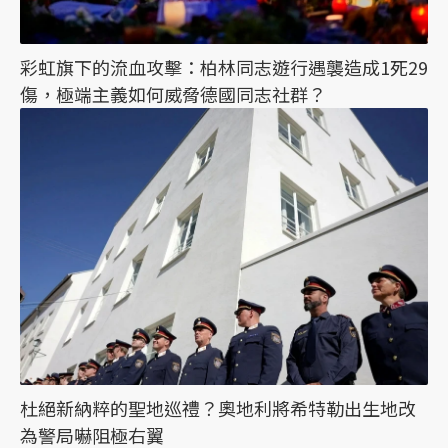
彩虹旗下的流血攻擊：柏林同志遊行遇襲造成1死29
傷，極端主義如何威脅德國同志社群？
杜絕新納粹的聖地巡禮？奧地利將希特勒出生地改
為警局嚇阻極右翼