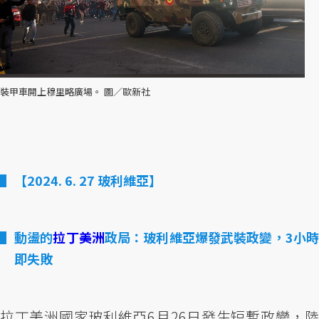
裝甲車開上穆里略廣場。 圖／歐新社
【2024. 6. 27 玻利維亞】
動盪的
拉丁美洲
政局：玻利維亞爆發武裝政變，3小時
即失敗
拉丁美洲國家玻利維亞6月26日發生短暫政變，陸