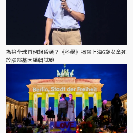
為拚全球首例想昏頭？《科學》揭露上海6歲女童死
於腦部基因編輯試驗