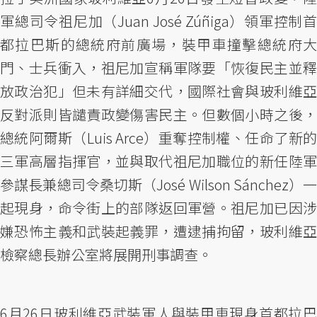
軍總司令祖尼加（Juan José Zúñiga）領軍控制首
都拉巴斯的總統府前廣場，裝甲車撞擊總統府大
門、士兵衝入，祖尼加宣稱軍隊要「恢復民主並釋
放政治犯」但未有詳細交代，國際社會與玻利維亞
反對派則皆譴責政變傷害民主。但數個小時之後，
總統阿爾斯（Luis Arce）重奪控制權、任命了新的
三軍高層指揮官，並與取代祖尼加職位的新任陸軍
參謀長兼總司令桑切斯（José Wilson Sánchez）一
起現身，命令街上的部隊返回軍營。祖尼加已因涉
嫌恐怖主義和武裝起義罪，遭逮捕拘留，玻利維亞
檢察總長辦公室將展開刑事調查。
6月26日玻利維亞武裝軍人與裝甲車現身首都拉巴