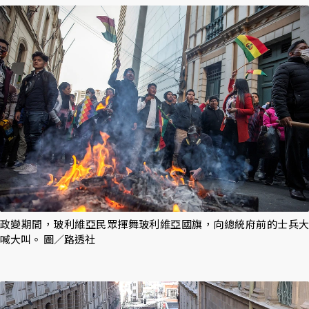
政變期間，玻利維亞民眾揮舞玻利維亞國旗，向總統府前的士兵大
喊大叫。 圖／路透社