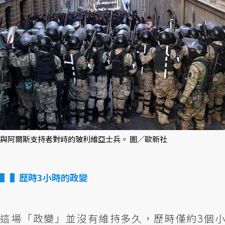
與阿爾斯支持者對峙的玻利維亞士兵。 圖／歐新社
▌歷時3小時的政變
這場「政變」並沒有維持多久，歷時僅約3個小