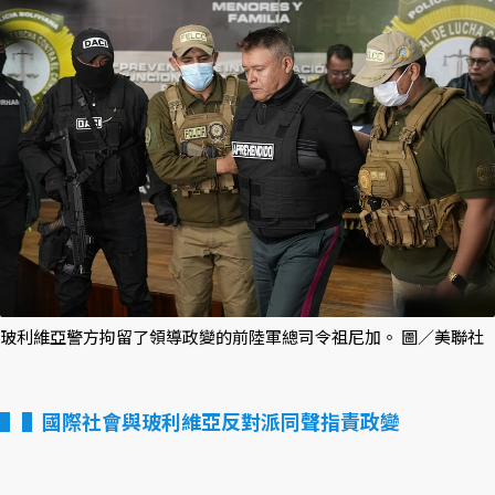
玻利維亞警方拘留了領導政變的前陸軍總司令祖尼加。 圖／美聯社
▌國際社會與玻利維亞反對派同聲指責政變