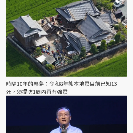
時隔10年的惡夢：令和8年熊本地震目前已知13
死，須提防1周內再有強震