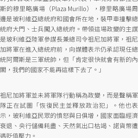
斯的穆里略廣場（Plaza Murillo），穆里略廣場周
邊是玻利維亞總統府和國會所在地，裝甲車撞擊總
統府大門、士兵闖入總統府。帶領這場政變的主謀
是玻利維亞陸軍參謀長兼總司令祖尼加將軍，祖尼
加將軍在進入總統府前，向媒體表示仍承認現任總
統阿爾斯是三軍統帥，但「肯定很快就會有新的內
閣，我們的國家不能再這樣下去了。」
祖尼加將軍並未將軍隊行動稱為政變，而是聲稱軍
隊正在試圖「恢復民主並釋放政治犯」。他也表
示，玻利維亞民眾的憤怒與日俱增，國家面臨經濟
衰退、央行儲備耗盡、天然氣出口枯竭、諾貨幣遭
遇貶值壓力。