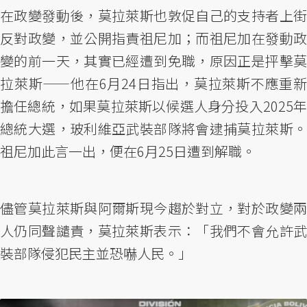
在政變發動後，莫拉萊斯也敦促自己的支持者上街
反對政變，並公開指責祖尼加；而祖尼加在發動政
變的前一天，其實已經遭到免職，原因正是抨擊莫
拉萊斯——他在6月24日指出，莫拉萊斯不應重新
擔任總統，如果莫拉萊斯以候選人身分投入2025年
總統大選，玻利維亞武裝部隊將會逮捕莫拉萊斯。
祖尼加此言一出，便在6月25日遭到解職。
儘管莫拉萊斯與阿爾斯現今趨於對立，對於政變兩
人仍同聲譴責，莫拉萊斯表示：「我們不會允許武
裝部隊侵犯民主並恐嚇人民。」