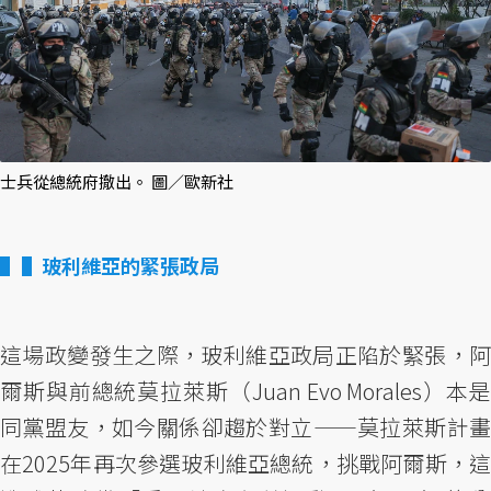
士兵從總統府撤出。 圖／歐新社
▌玻利維亞的緊張政局
這場政變發生之際，玻利維亞政局正陷於緊張，阿
爾斯與前總統莫拉萊斯（Juan Evo Morales）本是
同黨盟友，如今關係卻趨於對立——莫拉萊斯計畫
在2025年再次參選玻利維亞總統，挑戰阿爾斯，這