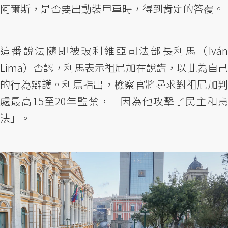
阿爾斯，是否要出動裝甲車時，得到肯定的答覆。
這番說法隨即被玻利維亞司法部長利馬（Iván
Lima）否認，利馬表示祖尼加在說謊，以此為自己
的行為辯護。利馬指出，檢察官將尋求對祖尼加判
處最高15至20年監禁，「因為他攻擊了民主和憲
法」。