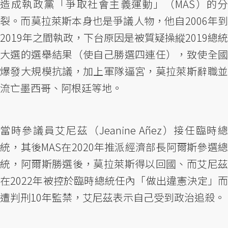
造成執政黨「爭取社會主義運動」（MAS）的分
裂。而莫拉萊斯本身也是爭議人物，他自2006年到
2019年之間執政，下台原因是被質疑操縱2019總統
大選的選舉結果（使自己勝選四連任），致使全國
爆發大規模抗議，加上軍隊逼宮，莫拉萊斯辭職並
流亡墨西哥、阿根廷等地。
當時參議員艾尼茲（Jeanine Añez）接任臨時總
統，其後MAS在2020年推派經濟部長阿爾斯參選總
統，阿爾斯勝選後，莫拉萊斯得以回國、而艾尼茲
在2022年被控於臨時總統任內「做出違憲決定」而
遭判刑10年監禁，艾尼茲表示自己受到政治追殺。