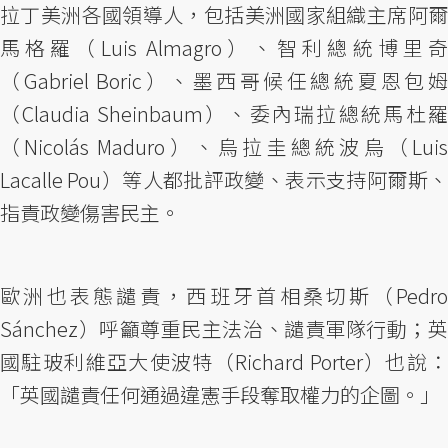
拉丁美洲各國領導人，包括美洲國家組織主席阿爾
馬格羅（Luis Almagro）、智利總統博里奇
（Gabriel Boric）、墨西哥候任總統夏恩包姆
（Claudia Sheinbaum）、委內瑞拉總統馬杜羅
（Nicolás Maduro）、烏拉圭總統波烏（Luis
Lacalle Pou）等人都批評政變、表示支持阿爾斯、
指責政變傷害民主。
歐洲也表態譴責，西班牙首相桑切斯（Pedro
Sánchez）呼籲尊重民主法治、譴責軍隊行動；英
國駐玻利維亞大使波特（Richard Porter）也說：
「英國譴責任何通過違憲手段奪取權力的企圖。」