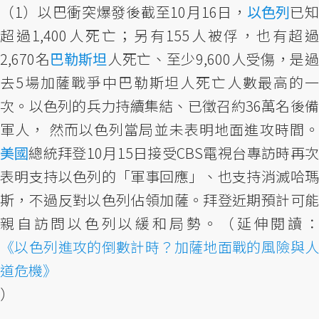
（1）以巴衝突爆發後截至10月16日，
以色列
已
超過1,400人死亡；另有155人被俘，也有超過
2,670名
巴勒斯坦
人死亡、至少9,600人受傷，是
去5場加薩戰爭中巴勒斯坦人死亡人數最高的一
次。以色列的兵力持續集結、已徵召約36萬名後備
軍人， 然而以色列當局並未表明地面進攻時間。
美國
總統拜登10月15日接受CBS電視台專訪時再次
表明支持以色列的「軍事回應」、也支持消滅哈瑪
斯，不過反對以色列佔領加薩。拜登近期預計可能
親自訪問以色列以緩和局勢。（延伸閱讀：
《以色列進攻的倒數計時？加薩地面戰的風險與人
道危機》
）