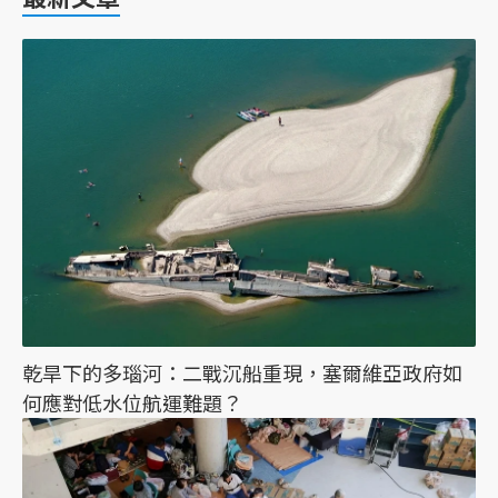
乾旱下的多瑙河：二戰沉船重現，塞爾維亞政府如
何應對低水位航運難題？