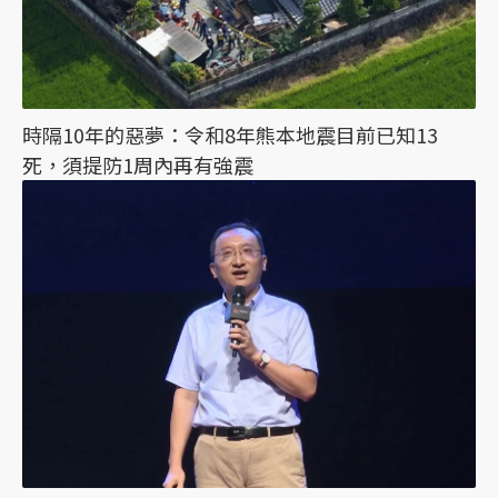
時隔10年的惡夢：令和8年熊本地震目前已知13
死，須提防1周內再有強震