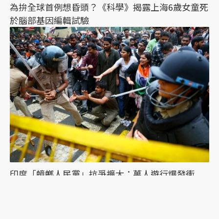
為拚全球首例想昏頭？《科學》揭露上海6歲女童死
於腦部基因編輯試驗
印度「蟑螂人民黨」抗爭擴大：萬人遊行爆發衝
突，絕食抗議者被帶走點燃眾怒