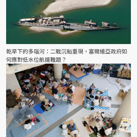
乾旱下的多瑙河：二戰沉船重現，塞爾維亞政府如
何應對低水位航運難題？