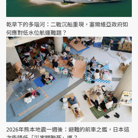
乾旱下的多瑙河：二戰沉船重現，塞爾維亞政府如
何應對低水位航運難題？
2026年熊本地震一週後：避難的前車之鑑，日本這
次能降低「災害關聯死」嗎？