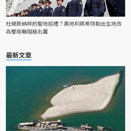
杜絕新納粹的聖地巡禮？奧地利將希特勒出生地改
為警局嚇阻極右翼
最新文章