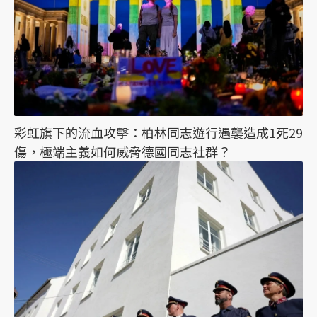
彩虹旗下的流血攻擊：柏林同志遊行遇襲造成1死29
傷，極端主義如何威脅德國同志社群？