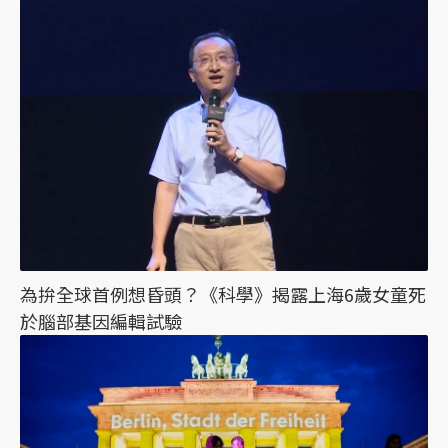
為拚全球首例想昏頭？《科學》揭露上海6歲女童死
於腦部基因編輯試驗