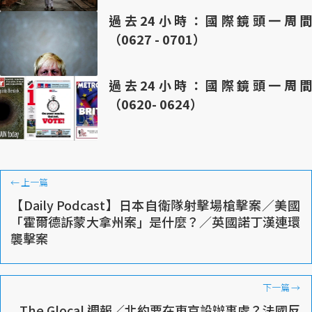
過去24小時：國際鏡頭一周間
（0627 - 0701）
過去24小時：國際鏡頭一周間
（0620- 0624）
←
上一篇
【Daily Podcast】日本自衛隊射擊場槍擊案／美國
「霍爾德訴蒙大拿州案」是什麼？／英國諾丁漢連環
襲擊案
下一篇
→
The Glocal 週報／北約要在東京設辦事處？法國反