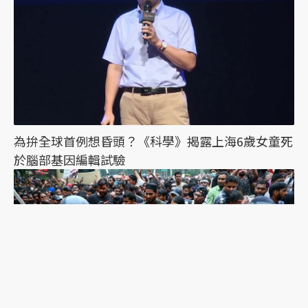
為拚全球首例想昏頭？《科學》揭露上海6歲女童死
於腦部基因編輯試驗