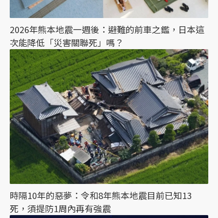
2026年熊本地震一週後：避難的前車之鑑，日本這
次能降低「災害關聯死」嗎？
時隔10年的惡夢：令和8年熊本地震目前已知13
死，須提防1周內再有強震