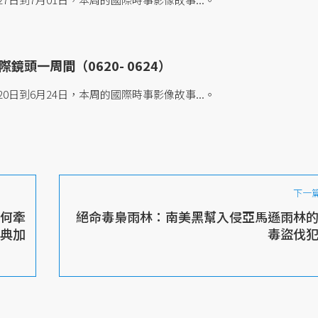
鏡頭一周間（0620- 0624）
0日到6月24日，本周的國際時事影像故事...。
下一
為何牽
絕命毒梟雨林：南美黑幫入侵亞馬遜雨林
典加
毒盜伐