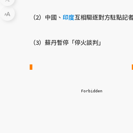
（2）中國、
印度
互相驅逐對方駐點記
（3）蘇丹暫停「停火談判」