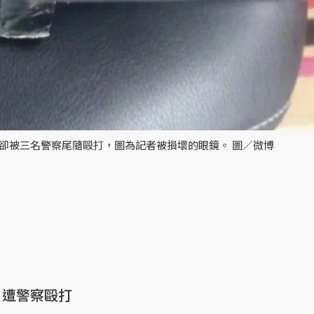
，卻被三名警察尾隨毆打，圖為記者被損壞的眼鏡。 圖／微博
，遭警察毆打