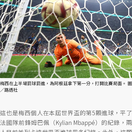
梅西在上半場罰球罰進，為阿根廷拿下第一分，打開比賽局面。 圖
／路透社
這也是梅西個人在本屆世界盃的第5顆進球，平了
法國隊前鋒姆巴佩（Kylian Mbappé）的紀錄，兩