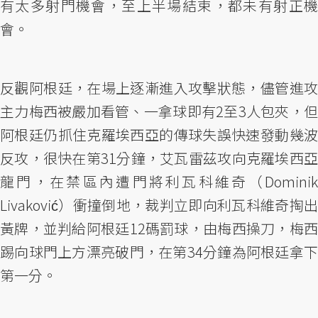
有太多射門機會，至上半場結束，都未有射正機
會。
反觀阿根廷，在場上逐漸進入攻擊狀態，儘管進攻
主力梅西被嚴加看管、一拿球即有2至3人包夾，但
阿根廷仍抓住克羅埃西亞的傳球失誤快速發動幾波
反攻，很快在第31分鐘，艾瓦雷茲攻向克羅埃西亞
龍門，在禁區內遭門將利瓦科維奇（Dominik
Livaković）衝撞倒地，裁判立即向利瓦科維奇掏出
黃牌，並判給阿根廷12碼罰球，由梅西操刀，梅西
踢向球門上方漂亮破門，在第34分鐘為阿根廷拿下
第一分。