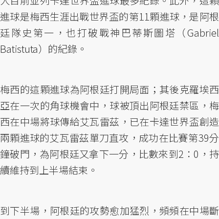
人目前並列卡達世界盃進球最多紀錄。此外，這顆
進球是梅西生涯出戰世界盃的第11顆進球，是阿根
廷隊史第一，也打破戰神巴蒂斯圖塔（Gabriel
Batistuta）的紀錄。
梅西的這顆進球為阿根廷打開局面；其後克羅埃西
亞在一次的角球機會中，球被頂出阿根廷禁區，梅
西在中場將球傳給艾瓦雷茲，已在卡達世界盃創造
兩顆進球的艾瓦雷茲單刀直攻，成功在比賽第39分
鐘破門，為阿根廷又拿下一分，比數來到2：0，持
續維持到上半場結束。
到下半場，阿根廷的攻勢愈加猛烈，頻頻在中場斷