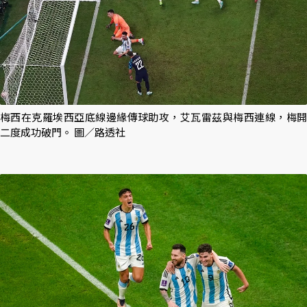
梅西在克羅埃西亞底線邊緣傳球助攻，艾瓦雷茲與梅西連線，梅開
二度成功破門。 圖／路透社