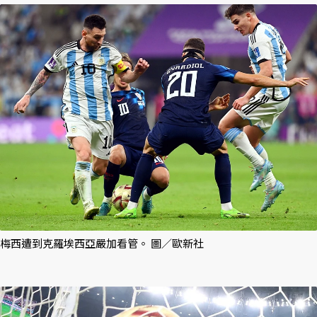
梅西遭到克羅埃西亞嚴加看管。 圖／歐新社