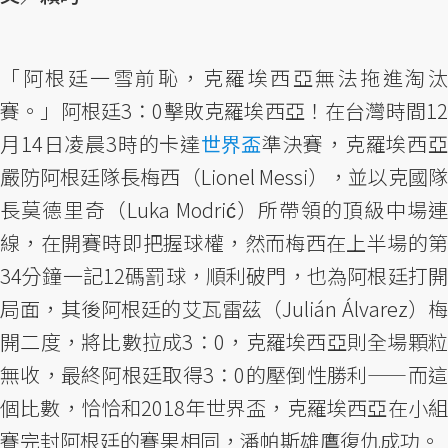
「阿根廷一雪前恥，克羅埃西亞無法拖進淘汰
賽。」阿根廷3：0擊敗克羅埃西亞！在台灣時間12
月14日凌晨3時的卡達
世界盃
準決賽，克羅埃西
嚴防阿根廷隊長梅西（Lionel Messi），並以克國隊
長莫德里奇（Luka Modrić）所帶領的頂級中場連
線，在開賽時即把握球權，然而梅西在上半場的第
34分鐘一記12碼罰球，順利破門，也為阿根廷打開
局面，其後阿根廷的艾瓦雷茲（Julián Álvarez）梅
開二度，將比數拉成3：0，克羅埃西亞則全場顆粒
無收，最終阿根廷取得3：0的壓倒性勝利——而這
個比數，恰恰和2018年世界盃，克羅埃西亞在小組
賽完封阿根廷的賽果相同，潘帕斯雄鷹復仇成功。