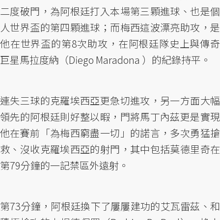
二度破門，為阿根廷打入本場第三顆進球、也是個
人世界盃的第四顆進球；而梅西這波漂亮助攻，是
他在世界盃的第8次助攻，在阿根廷隊史上與傳奇
巨星馬拉度納（Diego Maradona ）的紀錄持平。
連失三球的克羅埃西亞更急切進攻，另一方面大幅
領先的阿根廷則好整以暇，門將馬丁內茲更是實現
他在賽前「為梅西窮盡一切」的諾言，多次勇猛搶
救、沒收克羅埃西亞的射門，其中包括莫德里奇在
第79分鐘的一記禁區外遠射。
第73分鐘，阿根廷換下了屢屢建功的艾瓦雷茲、和