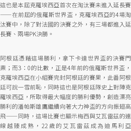
這也是本屆克羅埃西亞首次在淘汰賽未進入延長賽
——在前屆的俄羅斯世界盃，克羅埃西亞的4場淘
汰賽中，除了對法國的決賽之外，有三場都進入延
長賽、兩場PK決勝。
阿根廷憑藉這場勝利，拿下卡達世界盃的決賽門
票；而3：0的比數，正是4年前的俄羅斯世界盃，
克羅埃西亞在小組賽完封阿根廷的賽果，此番阿根
廷可說一雪前恥，同時這也是阿根廷隊史上對陣克
羅埃西亞，所取得最大幅度的勝利優勢，創造漂亮
勝利的潘帕斯雄鷹繼續向著大力神盃的方向振翅高
飛——同時，這場比賽也顯示梅西與艾瓦雷茲的連
線越臻成熟，22歲的艾瓦雷茲成為迪馬利亞