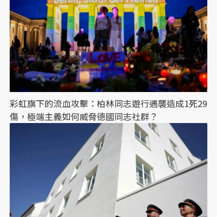
彩虹旗下的流血攻擊：柏林同志遊行遇襲造成1死29
傷，極端主義如何威脅德國同志社群？