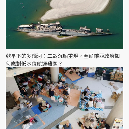
乾旱下的多瑙河：二戰沉船重現，塞爾維亞政府如
何應對低水位航運難題？