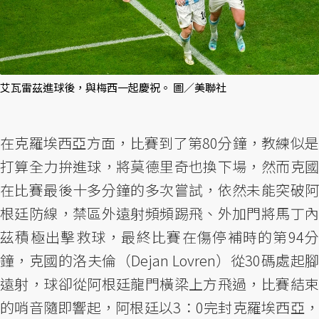
艾瓦雷茲進球後，與梅西一起慶祝。 圖／美聯社
在克羅埃西亞方面，比賽到了第80分鐘，教練似是
打算全力拚進球，將莫德里奇也換下場，然而克國
在比賽最後十多分鐘的多次嘗試，依然未能突破阿
根廷防線，禁區外遠射頻頻踢飛、外加門將馬丁內
茲積極出擊救球，最終比賽在傷停補時的第94分
鐘，克國的洛夫倫（Dejan Lovren）從30碼處起腳
遠射，球卻從阿根廷龍門橫梁上方飛過，比賽結束
的哨音隨即響起，阿根廷以3：0完封克羅埃西亞，