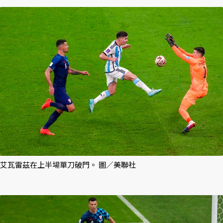
艾瓦雷茲在上半場單刀破門。 圖／美聯社