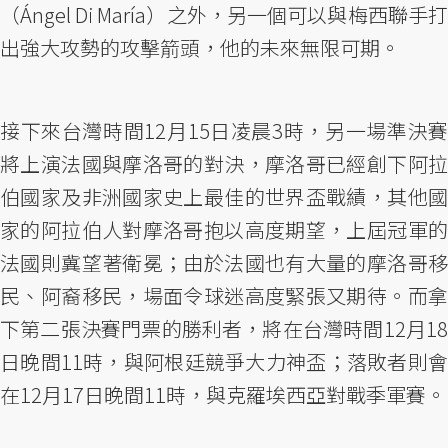
（Ángel Di María）之外，另一個可以與梅西聯手打
出強大攻勢的攻擊箭頭，他的未來無限可期。
接下來台灣時間12月15日凌晨3時，另一場準決賽
將上演法國與摩洛哥的對決，摩洛哥已經創下阿拉
伯國家及非洲國家史上最佳的世界盃戰績，其他國
家的阿拉伯人對摩洛哥抱以高度期望，上屆冠軍的
法國則冀望著衛冕；由於法國也有大量的摩洛哥移
民、阿裔移民，場面令球迷高度緊張又期待。而拿
下第二張決賽門票的勝利者，將在台灣時間12月18
日晚間11時，與阿根廷競爭大力神盃；落敗者則會
在12月17日晚間11時，與克羅埃西亞對戰季軍賽。