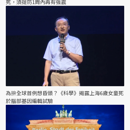
死，須提防1周內再有強震
為拚全球首例想昏頭？《科學》揭露上海6歲女童死
於腦部基因編輯試驗