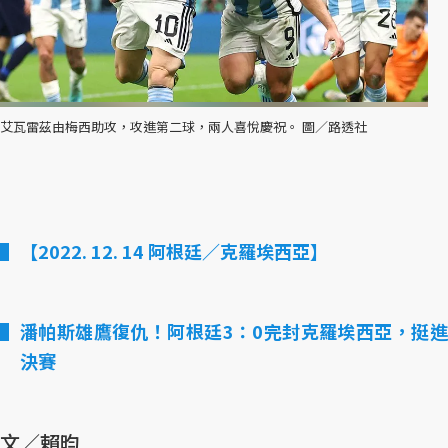
艾瓦雷茲由梅西助攻，攻進第二球，兩人喜悅慶祝。 圖／路透社
【2022. 12. 14 阿根廷／克羅埃西亞】
潘帕斯雄鷹復仇！阿根廷3：0完封克羅埃西亞，挺進
決賽
文／賴昀