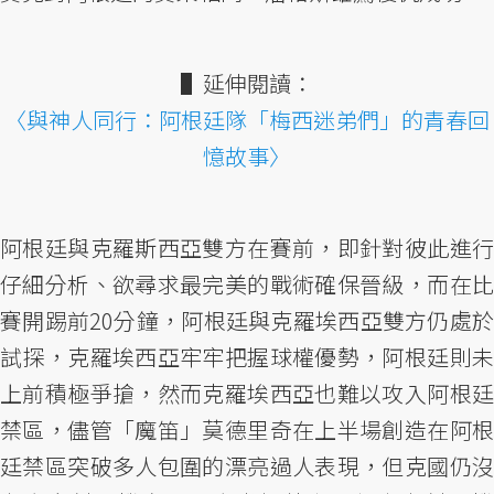
▌延伸閱讀：
〈與神人同行：阿根廷隊「梅西迷弟們」的青春回
憶故事〉
阿根廷與克羅斯西亞雙方在賽前，即針對彼此進行
仔細分析、欲尋求最完美的戰術確保晉級，而在比
賽開踢前20分鐘，阿根廷與克羅埃西亞雙方仍處於
試探，克羅埃西亞牢牢把握球權優勢，阿根廷則未
上前積極爭搶，然而克羅埃西亞也難以攻入阿根廷
禁區，儘管「魔笛」莫德里奇在上半場創造在阿根
廷禁區突破多人包圍的漂亮過人表現，但克國仍沒