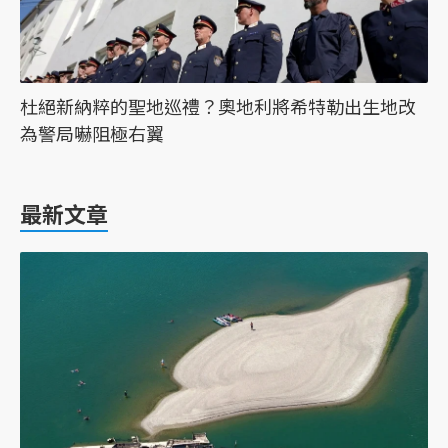
杜絕新納粹的聖地巡禮？奧地利將希特勒出生地改
為警局嚇阻極右翼
最新文章