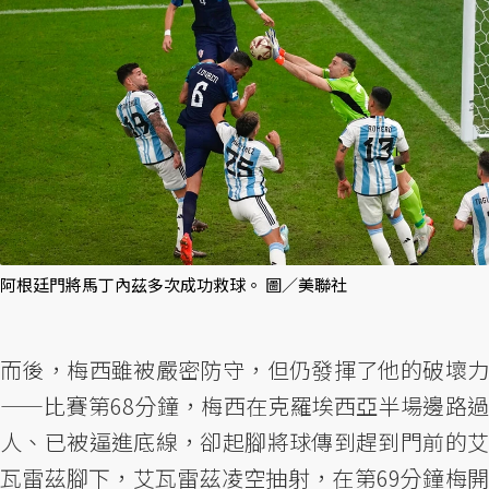
阿根廷門將馬丁內茲多次成功救球。 圖／美聯社
而後，梅西雖被嚴密防守，但仍發揮了他的破壞力
——比賽第68分鐘，梅西在克羅埃西亞半場邊路過
人、已被逼進底線，卻起腳將球傳到趕到門前的艾
瓦雷茲腳下，艾瓦雷茲凌空抽射，在第69分鐘梅開