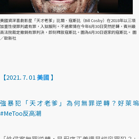
美國資深喜劇影星「天才老爹」比爾．寇斯比（Bill Cosby）在2018年以三項
加重性侵罪判處有罪，入獄服刑。不過案情在今年6月30日突然逆轉，賓州最
高法院裁定撤銷有罪判決，即刻釋放寇斯比。圖為6月30日返家的寇斯比。 圖
／歐新社
【2021. 7. 01
美國
】
強暴犯「天才老爹」為何無罪逆轉？好萊塢
#MeToo反高潮
「性侵案無罪逆轉，是程序正義還是縱容罪犯？」