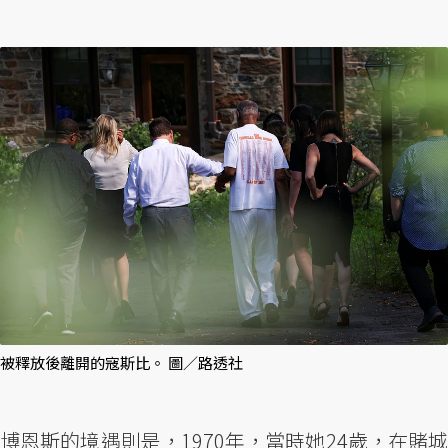
被釋放後離開的寇斯比。 圖／路透社
博恩斯的境遇則是，1970年，當時她24歲，在賭城