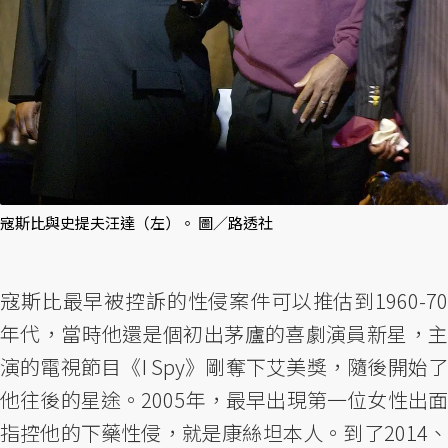
寇斯比與史提夫汪達（左）。 圖／路透社
寇斯比最早被控訴的性侵案件可以推估到1960-70
年代，當時他還是個初出茅廬的喜劇演員新星，主
演的電視節目《I Spy》剛奪下艾美獎，隨後開始了
他往後的星途。2005年，最早出現第一位女性出面
指控他的下藥性侵，就是康絲坦本人。到了2014、