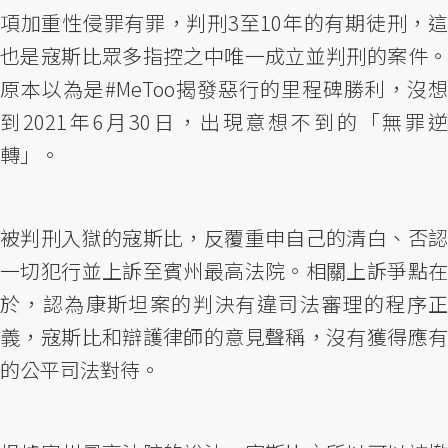
項加重性侵罪有罪，判刑3至10年的有期徒刑，這
也是寇斯比眾多指控之中唯一成立並判刑的案件。
原本以為是#MeToo揭發惡行的里程碑勝利，沒想
到2021年6月30日，出現意想不到的「無罪逆
轉」。
被判刑入獄的寇斯比，反覆重申自己的清白、否認
一切犯行並上訴至賓州最高法院。相關上訴爭點在
於，認為康斯坦案的判決有違司法審理的程序正
義，寇斯比和辯護律師的意見聲稱，沒有獲得應有
的公平司法對待。