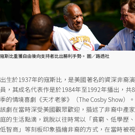
寇斯比重獲自由後向支持者比出勝利手勢。 圖／路透社
出生於1937年的寇斯比，是美國著名的資深非裔演
員，其成名代表作是於1984年至1992年播出，共8
季的情境喜劇《天才老爹》（The Cosby Show）。
該劇在當時深受美國觀眾歡迎，描述了非裔中產家
庭的生活點滴，跳脫以往時常以「貧窮、低學歷、
低智商」等刻板印象描繪非裔的方式，在當時被視