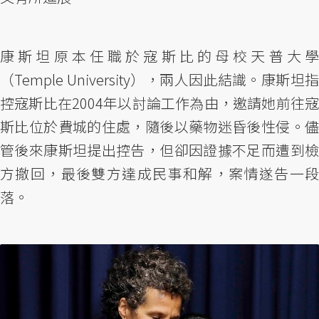
康斯坦原本任職於寇斯比的母校天普大學
（Temple University），兩人因此結識。康斯坦指
控寇斯比在2004年以討論工作為由，邀請她前往寇
斯比位於費城的住處，隨後以藥物迷昏後性侵。儘
管後來康斯坦提出控告，但卻因證據不足而遭到檢
方撤回，最後雙方達成民事和解，案情遂告一段
落。