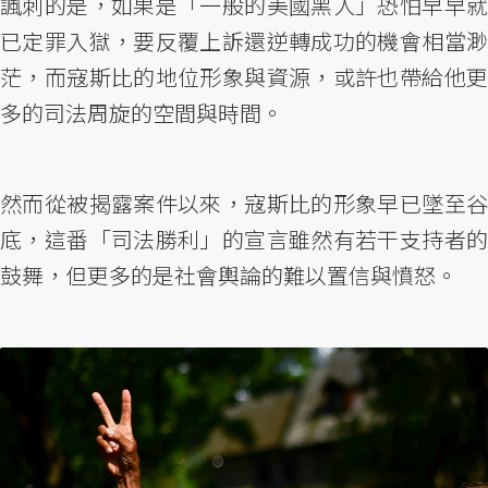
諷刺的是，如果是「一般的美國黑人」恐怕早早就
已定罪入獄，要反覆上訴還逆轉成功的機會相當渺
茫，而寇斯比的地位形象與資源，或許也帶給他更
多的司法周旋的空間與時間。
然而從被揭露案件以來，寇斯比的形象早已墜至谷
底，這番「司法勝利」的宣言雖然有若干支持者的
鼓舞，但更多的是社會輿論的難以置信與憤怒。