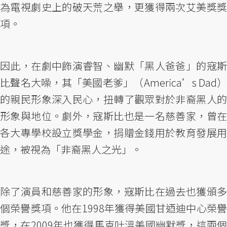
為電視劇史上的破天荒之舉，更獲得兩次艾美獎獎
項。
因此，在劇中飾演睿智、幽默「黑人爸爸」的寇斯
比聲名大噪，其「美國老爹」（America’s Dad）
的親民形象深入民心，扭轉了觀眾對於非裔黑人的
形象與地位。劇外，寇斯比也是一名慈善家，曾在
各大專學校設立獎學金，捐贈金錢用於教育發展用
途，被視為「非裔黑人之光」。
除了演員和慈善家的形象，寇斯比在過去也獲頒多
個榮譽獎項。他在1998年獲得美國甘迺迪中心榮譽
獎，在2009年也獲得馬克吐溫美國幽默獎，這兩個