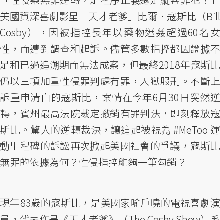
美國資深喜劇影星「天才老爹」比爾．寇斯比（Bill
Cosby），因被指控長年以藥物迷姦超過60名女
性，而遭到調查和起訴。儘管多數指控都因證據不
足和已過追溯期而無法成案，但最終2018年寇斯比
仍以三項加重性侵罪判處有罪，入獄服刑。不斷上
訴重申清白的寇斯比，案情在今年6月30日突然逆
轉，賓州最高法院裁定撤銷有罪判決，即刻釋放寇
斯比。驚人的逆轉裁決，讓這起被視為 #MeToo 運
動里程碑的訴訟再次掀起美國社會的爭議，寇斯比
無罪的依據為何？性侵指控能夠一筆勾銷？
現年83歲的寇斯比，是美國家喻戶曉的電視喜劇演
員，代表作是《天才老爹》（The Cosby Show）系