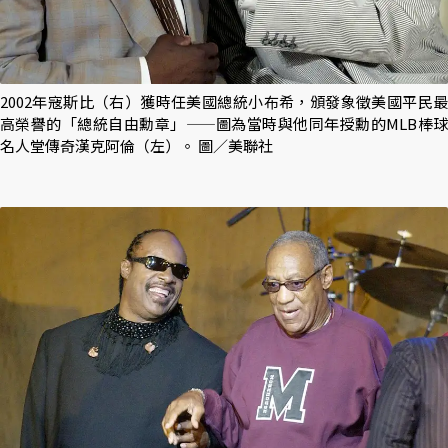
2002年寇斯比（右）獲時任美國總統小布希，頒發象徵美國平民最
高榮譽的「總統自由勳章」——圖為當時與他同年授勳的MLB棒球
名人堂傳奇漢克阿倫（左）。 圖／美聯社