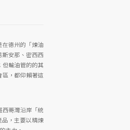
起點是在德州的「煉油
易斯安那、密西西
；但輸油管的的其
會區，都仰賴著這
墨西哥灣沿岸「統
送產品，主要以精煉