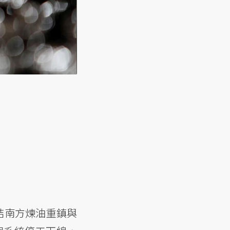
結南方煉油重鎮與