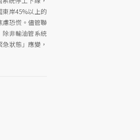
整個系統停工下線，
國東岸45%以上的
焦慮恐慌。儘管聯
，除非輸油管系統
緊急狀態」應變，