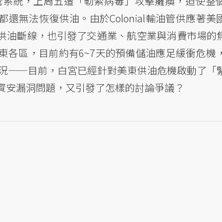
line輸油管系統，上周五遭「勒索病毒」攻擊癱瘓，迫使
都還無法恢復供油。由於Colonial輸油管供應著美
供油斷線，也引發了交通業、航空業與消費市場的
東各區，目前約有6~7天的預備儲油應足緩衝危機
狀況——目前，白宮已經針對美東供油危機啟動了「
資安漏洞問題，又引發了怎樣的討論爭議？