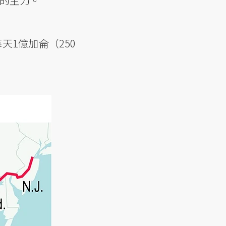
油的主力。
每天1億加侖（250