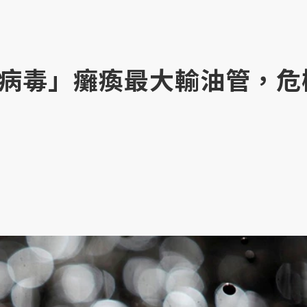
病毒」癱瘓最大輸油管，危