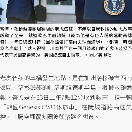
當時，激動淚灑賽場賽場的老虎伍茲，不僅以自我救贖的勵志故事
感動了全美，就連歐巴馬前總統（認為他是有色人種的運動員傳
奇）、時任總統川普（因為酷愛打高爾夫球而結緣），都第一時間
為老虎獻上了感人祝福，川普甚至在一個月後親自對老虎伍茲授予
代表平民最高榮譽的「美國總統自由勳章」。 圖／美聯社
老虎伍茲的車禍發生地點，是在加州洛杉磯市西南
郊區、洛杉磯郡的帕洛斯維德斯半島。根據救難通
報，警方是在23日上午7點12分收到報案，指一輛
「韓國Genesis GV80休旅車」在陡坡道路高速失
控，「騰空翻覆多圈後墜落路旁樹叢。」