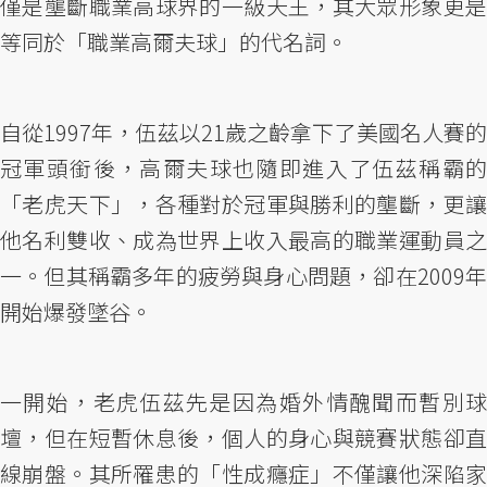
僅是壟斷職業高球界的一級天王，其大眾形象更是
等同於「職業高爾夫球」的代名詞。
自從1997年，伍茲以21歲之齡拿下了美國名人賽的
冠軍頭銜後，高爾夫球也隨即進入了伍茲稱霸的
「老虎天下」，各種對於冠軍與勝利的壟斷，更讓
他名利雙收、成為世界上收入最高的職業運動員之
一。但其稱霸多年的疲勞與身心問題，卻在2009年
開始爆發墜谷。
一開始，老虎伍茲先是因為婚外情醜聞而暫別球
壇，但在短暫休息後，個人的身心與競賽狀態卻直
線崩盤。其所罹患的「性成癮症」不僅讓他深陷家