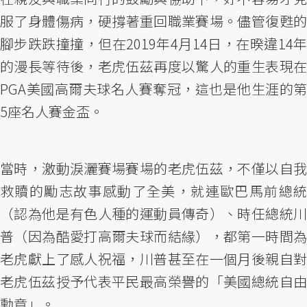
服了身體傷病，硬撐著重回職業賽場。儘管復甦的
腳步跌跌撞撞，但在2019年4月14日，在暌違14年
的漫長等待後，老虎伍茲再度以驚人的重生表現在
PGA美國高爾夫球名人賽奪冠，這也是他生涯的第
5座名人賽金盃。
當時，激動淚灑賽場賽場的老虎伍茲，不僅以自我
救贖的勵志故事感動了全美，就連歐巴馬前總統
（認為他是有色人種的運動員傳奇）、時任總統川
普（因為酷愛打高爾夫球而結緣），都第一時間為
老虎獻上了感人祝福，川普甚至在一個月後親自對
老虎伍茲授予代表平民最高榮譽的「美國總統自由
勳章」。