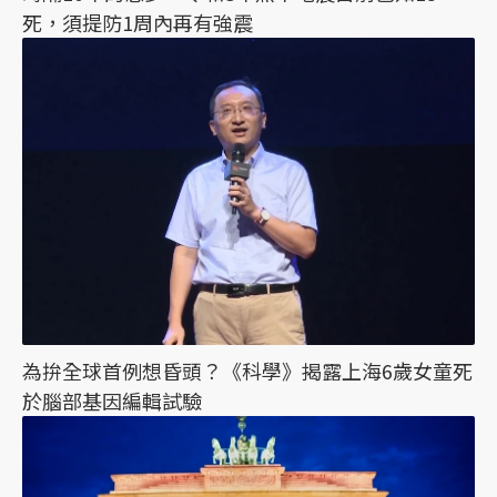
死，須提防1周內再有強震
為拚全球首例想昏頭？《科學》揭露上海6歲女童死
於腦部基因編輯試驗