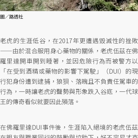
圖／路透社
老虎的生涯低谷，在2017年更遭遇毀滅性的挫敗
——由於混合服用身心藥物的關係，老虎伍茲在佛
羅里達開車開到睡著，並因危險行為而被警方以
「在受到酒精或藥物的影響下駕駛」（DUI）的現
行犯身份遭到逮捕，狼狽、落魄且不負責任駕車的
行為，一時讓老虎的聲勢與形象跌入谷底，一代球
王的傳奇看似就要因此殞落。
在佛羅里達DUI事件後，生涯陷入絕境的老虎伍茲
在親友與職業同行的鼓勵與協助下，好不容易才克