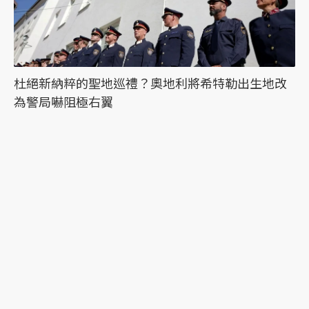
杜絕新納粹的聖地巡禮？奧地利將希特勒出生地改
為警局嚇阻極右翼
最新文章