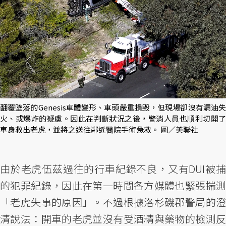
翻覆墜落的Genesis車體變形、車頭嚴重損毀，但現場卻沒有漏油失
火、或爆炸的疑慮。因此在判斷狀況之後，警消人員也順利切開了
車身救出老虎，並將之送往鄰近醫院手術急救。 圖／美聯社
由於老虎伍茲過往的行車紀錄不良，又有DUI被捕
的犯罪紀錄，因此在第一時間各方媒體也緊張揣測
「老虎失事的原因」。不過根據洛杉磯郡警局的澄
清說法：開車的老虎並沒有受酒精與藥物的檢測反