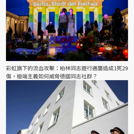
彩虹旗下的流血攻擊：柏林同志遊行遇襲造成1死29
傷，極端主義如何威脅德國同志社群？