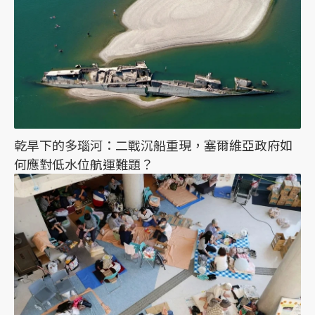
乾旱下的多瑙河：二戰沉船重現，塞爾維亞政府如
何應對低水位航運難題？