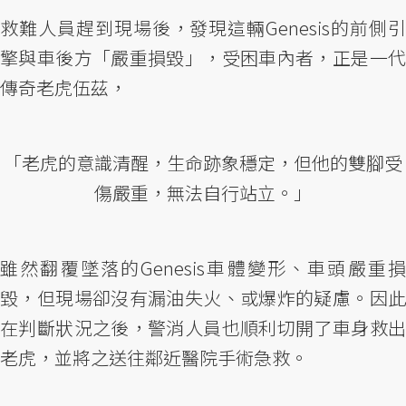
救難人員趕到現場後，發現這輛Genesis的前側引
擎與車後方「嚴重損毀」，受困車內者，正是一代
傳奇老虎伍茲，
「老虎的意識清醒，生命跡象穩定，但他的雙腳受
傷嚴重，無法自行站立。」
雖然翻覆墜落的Genesis車體變形、車頭嚴重損
毀，但現場卻沒有漏油失火、或爆炸的疑慮。因此
在判斷狀況之後，警消人員也順利切開了車身救出
老虎，並將之送往鄰近醫院手術急救。