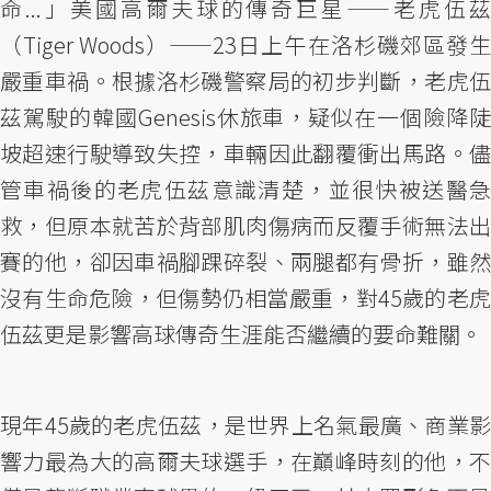
命...」美國高爾夫球的傳奇巨星——老虎伍茲
（Tiger Woods）——23日上午在洛杉磯郊區發生
嚴重車禍。根據洛杉磯警察局的初步判斷，老虎伍
茲駕駛的韓國Genesis休旅車，疑似在一個險降陡
坡超速行駛導致失控，車輛因此翻覆衝出馬路。儘
管車禍後的老虎伍茲意識清楚，並很快被送醫急
救，但原本就苦於背部肌肉傷病而反覆手術無法出
賽的他，卻因車禍腳踝碎裂、兩腿都有骨折，雖然
沒有生命危險，但傷勢仍相當嚴重，對45歲的老虎
伍茲更是影響高球傳奇生涯能否繼續的要命難關。
現年45歲的老虎伍茲，是世界上名氣最廣、商業影
響力最為大的高爾夫球選手，在巔峰時刻的他，不