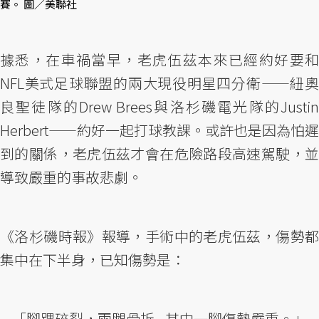
賽。 圖／美聯社
據悉，在車禍當早，老虎伍茲本來已經約好要和
NFL美式足球聯盟的兩大現役明星四分衛——紐奧
良聖徒隊的Drew Brees與洛杉磯電光隊的Justin
Herbert——約好一起打球教課。或許也是因為怕遲
到的關係，老虎伍茲才會在危險路段高速駕駛，並
導致嚴重的事故悲劇。
《洛杉磯時報》報導，手術中的老虎伍茲，傷勢都
集中在下半身，已知傷勢是：
「腳踝碎裂，兩腿骨折...其中一腳傷勢嚴重。」