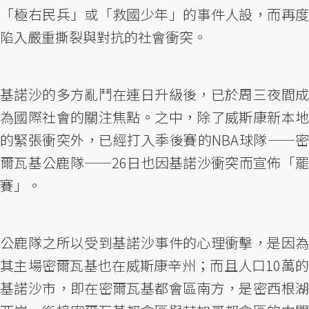
「極右民兵」或「救國少年」的事件人設，而再度
陷入嚴重撕裂與對抗的社會衝突。
基諾沙的多方亂鬥在連日升級後，已於周三夜間成
為國際社會的關注焦點。之中，除了威斯康新本地
的緊張衝突外，已經打入季後賽的NBA球隊——密
爾瓦基公鹿隊——26日也因基諾沙衝突而宣佈「罷
賽」。
公鹿隊之所以受到基諾沙事件的心理衝擊，是因為
其主場密爾瓦基也在威斯康辛州；而且人口10萬的
基諾沙市，即在密爾瓦基都會區南方，是密西根湖