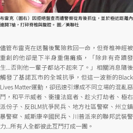
布雷克（圖右）因拒絕盤查而遭警察從背後抓住，並於極近距離內
連開7槍，打碎脊椎與腹腔。 圖／美聯社
儘管布雷克在送醫後驚險救回一命，但脊椎神經被
重創的他卻是下半身重傷癱瘓，「除非有奇蹟發
生...否則他一輩子都站不起來了。」相關消息隨後
觸發了基諾瓦市的全城抗爭，但這一波新的Black
Lives Matter運動，卻迅速引爆成不同立場的混亂惡
鬥，和平示威者、衝撞法庭者、趁火打劫者、極右
派份子、反BLM抗爭民兵、地方社區警察、州立鎮
暴警察、威斯康辛國民兵、川普派來的聯邦武裝警
力...所有人全都彼此互鬥打成一團。