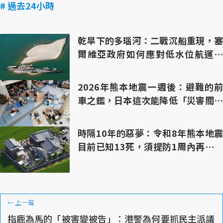
# 過去24小時
乾旱下的多瑙河：二戰沉船重現，塞
爾維亞政府如何應對低水位航運難
題？
2026年熊本地震一週後：避難的前
車之鑑，日本這次能降低「災害關聯
死」嗎？
時隔10年的惡夢：令和8年熊本地震
目前已知13死，須提防1周內再有強
震
←
上一篇
指鹿為馬的「被害變被告」：港警為何要抓民主派議