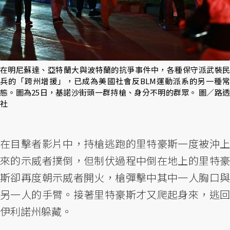
在明尼蘇達、亞特蘭大與波特蘭的抗爭事件中，各種保守派武裝民
兵的「跨州增援」，已成為美國社會反BLM運動派系的另一種常
態。圖為25日，基諾沙街頭一群持槍、身分不明的群眾。 圖／路透
社
在目擊者影片中，持槍逃跑的里特豪斯一度被沖上
來的示威者撲倒，但制伏過程中倒在地上的里特豪
斯卻再度朝示威者開火，槍彈擊中其中一人胸口與
另一人的手臂。接著里特豪斯才又爬起身來，逃回
伊利諾州躲藏。