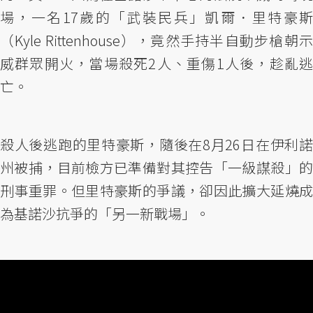
場，一名17歲的「武裝民兵」凱爾．里特豪斯
（Kyle Rittenhouse），竟然手持半自動步槍朝示
威群眾開火，當場殺死2人、重傷1人後，趁亂逃
亡。
殺人後逃跑的里特豪斯，隨後在8月26日在伊利諾
州被捕，目前檢方已準備對其控告「一級謀殺」的
刑事重罪。但里特豪斯的爭議，卻因此擴大延燒成
為基諾沙抗爭的「另一新戰場」。