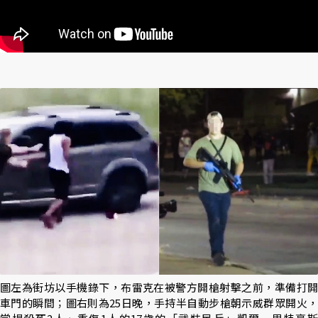
圖左為街坊以手機錄下，布雷克在被警方開槍射擊之前，準備打開
車門的瞬間；圖右則為25日晚，手持半自動步槍朝示威群眾開火，