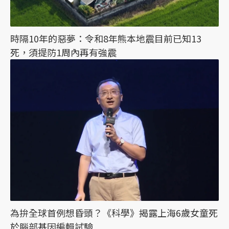
時隔10年的惡夢：令和8年熊本地震目前已知13
死，須提防1周內再有強震
為拚全球首例想昏頭？《科學》揭露上海6歲女童死
於腦部基因編輯試驗