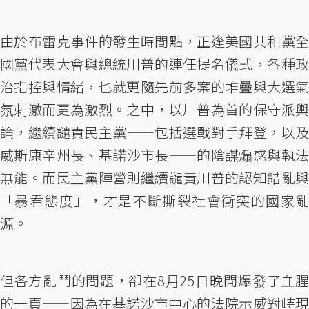
由於布雷克事件的發生時間點，正逢美國共和黨全
國黨代表大會與總統川普的連任提名儀式，各種政
治指控與情緒，也就更隨先前多案的堆疊與大選氣
氛刺激而更為激烈。之中，以川普為首的保守派輿
論，繼續譴責民主黨——包括選戰對手拜登，以及
威斯康辛州長、基諾沙市長——的陰謀煽惑與執法
無能。而民主黨陣營則繼續譴責川普的認知錯亂與
「暴君態度」，才是不斷撕裂社會衝突的國家亂
源。
但各方亂鬥的問題，卻在8月25日晚間爆發了血腥
的一頁——因為在基諾沙市中心的法院示威對峙現