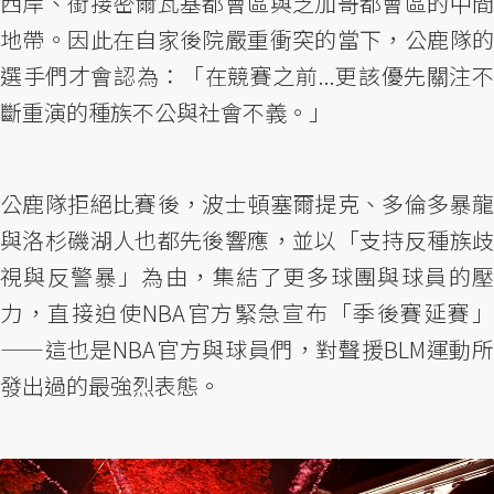
西岸、銜接密爾瓦基都會區與芝加哥都會區的中間
地帶。因此在自家後院嚴重衝突的當下，公鹿隊的
選手們才會認為：「在競賽之前...更該優先關注不
斷重演的種族不公與社會不義。」
公鹿隊拒絕比賽後，波士頓塞爾提克、多倫多暴龍
與洛杉磯湖人也都先後響應，並以「支持反種族歧
視與反警暴」為由，集結了更多球團與球員的壓
力，直接迫使NBA官方緊急宣布「季後賽延賽」
——這也是NBA官方與球員們，對聲援BLM運動所
發出過的最強烈表態。