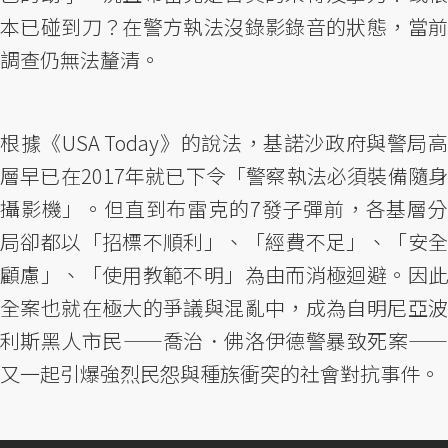
本已碰到刀？在警方執法沒錄影錄音的狀態，當前
調查仍無法釐清。
根據《USA Today》的說法，基諾沙政府與警局高
層早已在2017年就已下令「警察執法必須裝備隨身
攝影機」。但直到布雷克的7發子彈前，各基層分
局卻都以「招標不順利」、「經費不足」、「安全
顧慮」、「使用教範不明」為由而消極迴避。因此
全案也就在極大的爭議與混亂中，成為自明尼亞波
利斯黑人市民——喬治．佛洛伊德警暴致死案——
又一起引爆強烈民怨與種族衝突的社會對抗事件。