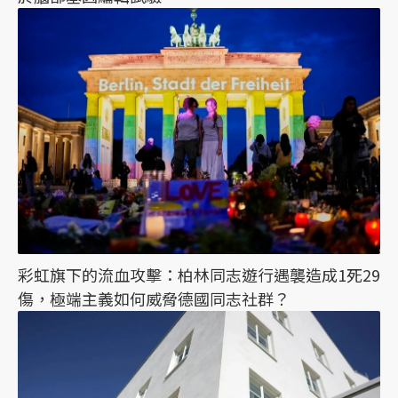
彩虹旗下的流血攻擊：柏林同志遊行遇襲造成1死29
傷，極端主義如何威脅德國同志社群？