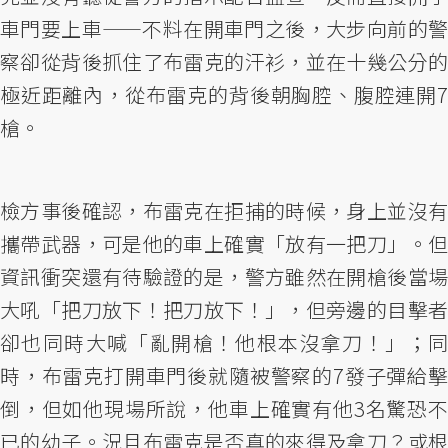
車門要上車——不料在開車門之後，大步向前的警
察卻從背後抓住了布雷克的汗衫，並在十幾公分的
極近距離內，從布雷克的背後朝胸腔、腹腔連開7
槍。
檢方事後確認，布雷克在拒捕的時候，身上並沒有
攜帶武器，可是他的車上確實「放有一把刀」。但
資訊衝突還有待驗證的是，警方雖然在開槍後當場
大吼「把刀放下！把刀放下！」，但旁邊的目擊者
卻也同時大喊「亂開槍！他根本沒拿刀！」；同
時，布雷克打開車門後就隨被警察的7發子彈給擊
倒，但如他現場所說，他車上確實有他3名驚恐不
已的幼子。況且布雷克是否真的來得及拿刀？或根