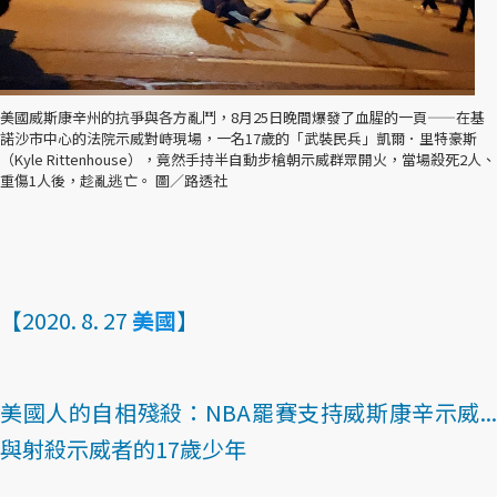
美國威斯康辛州的抗爭與各方亂鬥，8月25日晚間爆發了血腥的一頁——在基
諾沙市中心的法院示威對峙現場，一名17歲的「武裝民兵」凱爾．里特豪斯
（Kyle Rittenhouse），竟然手持半自動步槍朝示威群眾開火，當場殺死2人、
重傷1人後，趁亂逃亡。 圖／路透社
【2020. 8. 27
美國
】
美國人的自相殘殺：NBA罷賽支持威斯康辛示威...
與射殺示威者的17歲少年