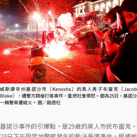
威斯康辛州基諾沙市（Kenosha）的黑人男子布雷克（Jacob
Blake），遭警方開槍打傷事件，重燃社會憤怒。圖為25日，基諾沙
一輛警車遭縱火。 圖／路透社
基諾沙事件的引爆點，是29歲的黑人市民布雷克，
23日下午與當地警察發生的執法爭議事件。根據檢