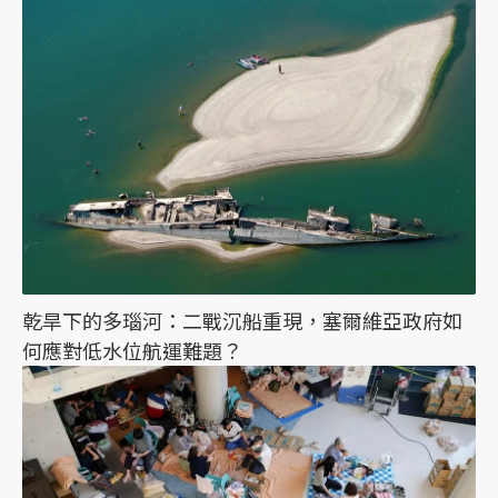
乾旱下的多瑙河：二戰沉船重現，塞爾維亞政府如
何應對低水位航運難題？