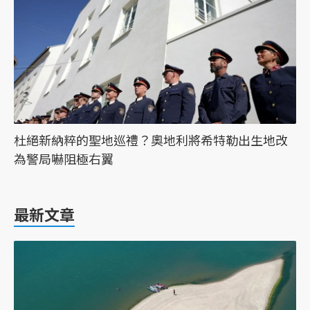
杜絕新納粹的聖地巡禮？奧地利將希特勒出生地改
為警局嚇阻極右翼
最新文章