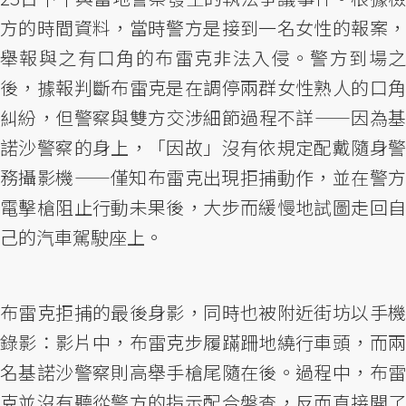
方的時間資料，當時警方是接到一名女性的報案，
舉報與之有口角的布雷克非法入侵。警方到場之
後，據報判斷布雷克是在調停兩群女性熟人的口角
糾紛，但警察與雙方交涉細節過程不詳——因為基
諾沙警察的身上，「因故」沒有依規定配戴隨身警
務攝影機——僅知布雷克出現拒捕動作，並在警方
電擊槍阻止行動未果後，大步而緩慢地試圖走回自
己的汽車駕駛座上。
布雷克拒捕的最後身影，同時也被附近街坊以手機
錄影：影片中，布雷克步履蹣跚地繞行車頭，而兩
名基諾沙警察則高舉手槍尾隨在後。過程中，布雷
克並沒有聽從警方的指示配合盤查，反而直接開了