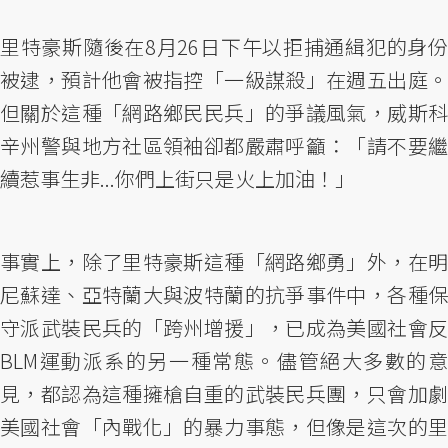
里特豪斯隨後在8月26日下午以拒捕通緝犯的身份
被逮，預計他會被指控「一級謀殺」在週五出庭。
但關於這種「網路鄉民民兵」的爭議風氣，威斯科
辛州警與地方社區領袖卻都嚴肅呼籲：「請不要繼
續惹事生非...你們上街只是火上加油！」
事實上，除了里特豪斯這種「網路鄉勇」外，在明
尼蘇達、亞特蘭大與波特蘭的抗爭事件中，各種保
守派武裝民兵的「跨州增援」，已成為美國社會反
BLM運動派系的另一種常態。儘管絕大多數的意
見，都認為這種擁槍自重的武裝民兵團，只會加劇
美國社會「內戰化」的暴力事態，但像是這次的里