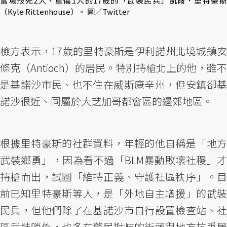
當場殺死2人、重傷1人的17歲的「武裝民兵」凱爾．里特豪斯
（Kyle Rittenhouse）。 圖／Twitter
檢方表示，17歲的里特豪斯是伊利諾州北境城鎮安
條克（Antioch）的居民。特別持槍北上的他，雖不
是基諾沙市民、也不住在威斯康辛州，但安鎮卻基
諾沙很近、同屬於大芝加哥都會區的邊郊地區。
根據里特豪斯的社群資料，年輕的他自稱是「地方
武裝鄉勇」，因為看不過「BLM暴動敗壞社稷」才
持槍而出，試圖「維持正義、守護社區秩序」。目
前已知里特豪斯等人，是「外地自主增援」的武裝
民兵，但他們除了在基諾沙市自行設置檢查站、社
區武裝哨外，也多在警民對峙的街頭與地方抗爭居