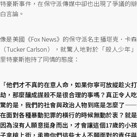
特豪斯事件，在保守派傳媒中卻也出現了爭議的辯
白言論。
像是美國《Fox News》的保守派名主播塔克．卡森
（Tucker Carlson），就驚人地對於「殺人少年」
里特豪斯抱持了同情的態度：
「
他們才不真的在意人命，如果你寧可放縱趁火
劫，那麼釀成謀殺不是很合理的事嗎？真正令人吃
驚的是，我們的社會與政治人物到底是怎麼了——
在面對各種暴動犯罪的橫行的時候無動於衷？就是
因為沒有人願意挺身而出，才會讓這個17歲的小孩
子拿槍上街，承擔你們這些大人不願面對的責任與