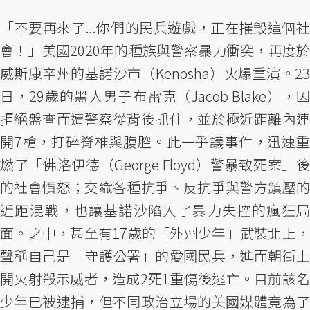
「不要再來了...你們的民兵遊戲，正在摧毀這個社
會！」美國2020年的種族與警察暴力衝突，再度於
威斯康辛州的基諾沙市（Kenosha）火爆重演。23
日，29歲的黑人男子布雷克（Jacob Blake），因
拒絕盤查而遭警察從背後抓住，並於極近距離內連
開7槍，打碎脊椎與腹腔。此一爭議事件，迅速重
燃了「佛洛伊德（George Floyd）警暴致死案」後
的社會憤怒；交織各種抗爭、反抗爭與警方鎮壓的
近距混戰，也讓基諾沙陷入了暴力失控的瘋狂局
面。之中，甚至有17歲的「外州少年」武裝北上，
聲稱自己是「守護公署」的愛國民兵，進而朝街上
開火射殺示威者，造成2死1重傷後逃亡。目前該名
少年已被逮捕，但不同政治立場的美國媒體竟為了