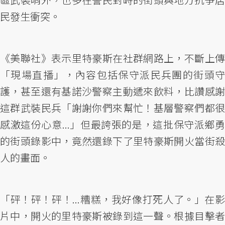
民發生衝突。
《美聯社》表示里特豪斯在社群網路上，不斷上傳
「現場直播」，內容包括保守派民兵團的街頭守
護，甚至還有基諾沙警察主動遞來飲料，比讚感謝
這群武裝民兵「謝謝你們來幫忙！基層警察們都很
感激這份心意...」但最誇張的是，這批保守派鄉勇
的街頭錄影中，竟然還錄下了里特豪斯開火當街殺
人的畫面。
「砰！砰！砰！...糟糕，我好像打死人了。」在影
片中，開火的里特豪斯被錄到這一聲。根據目擊者