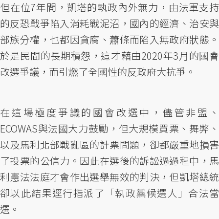
但在位7年間，凱塔的執政內外無力，由法軍支持
的反恐戰爭陷入消耗戰泥沼，國內的經濟、治安與
部族分權，也都因貪腐、蕭條而陷入無政府狀態。
於是民間的長期積怨，這才藉由2020年3月的國會
改選爭議，而引燃了全國性的反政府大抗爭。
在這場極度爭議的國會改選中，儘管非盟、
ECOWAS與法國大力鼓勵，但大規模買票、舞弊、
以及馬利北部戰亂區的計票問題，卻都嚴重地損害
了投票的公信力。因此在選後的訴訟過過程中，馬
利憲法法庭才會作出選舉無效的判決，但凱塔總統
卻以此結果逕行指派了「執政黨候選人」合法當
選。