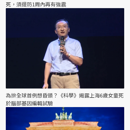
死，須提防1周內再有強震
為拚全球首例想昏頭？《科學》揭露上海6歲女童死
於腦部基因編輯試驗