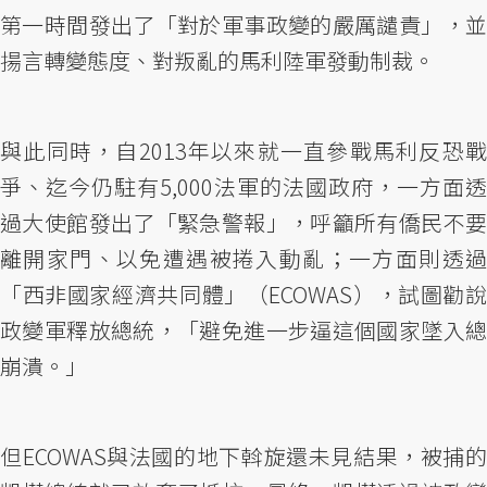
第一時間發出了「對於軍事政變的嚴厲譴責」，並
揚言轉變態度、對叛亂的馬利陸軍發動制裁。
與此同時，自2013年以來就一直參戰馬利反恐戰
爭、迄今仍駐有5,000法軍的法國政府，一方面透
過大使館發出了「緊急警報」，呼籲所有僑民不要
離開家門、以免遭遇被捲入動亂；一方面則透過
「西非國家經濟共同體」（ECOWAS），試圖勸說
政變軍釋放總統，「避免進一步逼這個國家墜入總
崩潰。」
但ECOWAS與法國的地下斡旋還未見結果，被捕的