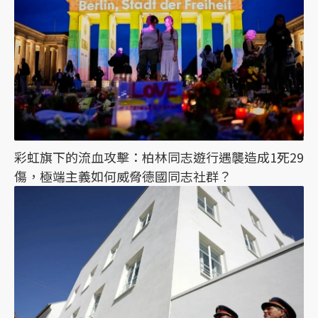
彩虹旗下的流血攻擊：柏林同志遊行遇襲造成1死29
傷，極端主義如何威脅德國同志社群？