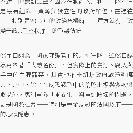
不對」的躁動風聲。因為在動亂的馬利，軍隊不僅
是最有組織、資源與獨立性的政府單位，在過往
——特別是2012年的政治危機時——軍方就有「政
變干政...重整秩序」的爭議傳統。
然而自詡為「國家守護者」的馬利軍隊，雖然自認
為高舉著「大義名份」，但實際上的貪汙、腐敗與
手中的血腥罪惡，其實也不比凱塔政府乾淨到哪
去。之中，除了在反恐戰爭中的荒腔走板與多次慘
敗以外，馬利軍隊「軍閥化」與軍紀敗壞的問題，
更是國際社會——特別是重金反恐的法國政府——
的心頭隱患。