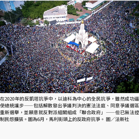
在2020年的反凱塔抗爭中，以迪科為中心的全民抗爭，雖然成功逼
使總統讓步——包括解散發出爭議判決的憲法法庭、同意爭議選區
重新選舉，並願意就反對派組閣組成「聯合政府」——但已無法控
制民怨擴張。圖為6月，馬利街頭上的反政府抗爭。 圖／法新社