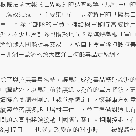
根據法國大報《世界報》的調查報導，馬利軍中的
「腐敗氣氛」，主要集中在中高階將官的「擁兵自
重」。除了部隊的軍費、補給與軍餉時常被挪用
外，不少基層部隊也憤怒地向國際媒體舉報「軍中
將領涉入國際販毒交易」，私自下令軍隊掩護拉美
－非洲－歐洲的跨大西洋古柯鹼毒品走私網。
除了與拉美毒梟勾結，讓馬利成為毒品轉運歐洲的
中繼站外，以馬利前參謀總長為首的軍方將領，更
遭聯合國調查團的「戰爭罪鎖定」，懷疑軍方刻意
縱容並密謀多起「屠村事件」，並正準備對這批有
問題的高階將領發動「國際制裁」。相關控訴，在
8月17日——也就是政變前的24小時——被媒體外