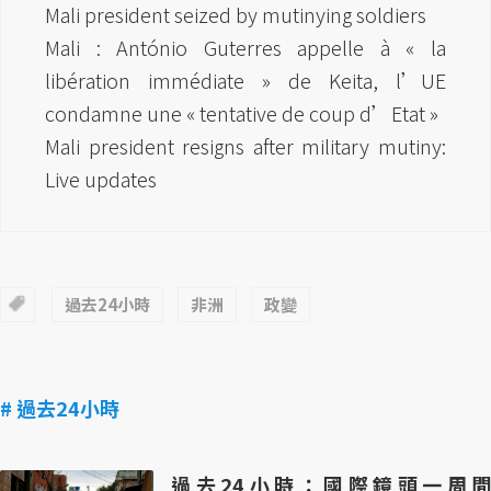
Mali president seized by mutinying soldiers
Mali : António Guterres appelle à « la
libération immédiate » de Keita, l’UE
condamne une « tentative de coup d’Etat »
Mali president resigns after military mutiny:
Live updates
過去24小時
非洲
政變
# 過去24小時
過去24小時：國際鏡頭一周間