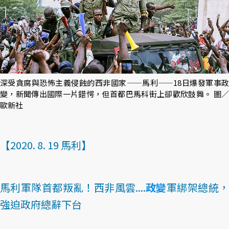
深受貪腐與恐怖主義侵蝕的西非國家——馬利——18日爆發軍事政
變，新聞傳出國際一片錯愕，但首都巴馬科街上卻歡欣鼓舞。 圖／
歐新社
【2020. 8. 19 馬利】
馬利軍隊首都叛亂！西非風雲....
政變
軍綁架總統
強迫政府總辭下台