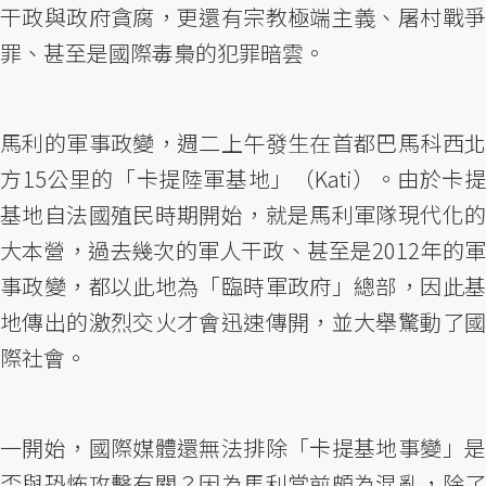
干政與政府貪腐，更還有宗教極端主義、屠村戰爭
罪、甚至是國際毒梟的犯罪暗雲。
馬利的軍事政變，週二上午發生在首都巴馬科西北
方15公里的「卡提陸軍基地」（Kati）。由於卡提
基地自法國殖民時期開始，就是馬利軍隊現代化的
大本營，過去幾次的軍人干政、甚至是2012年的軍
事政變，都以此地為「臨時軍政府」總部，因此基
地傳出的激烈交火才會迅速傳開，並大舉驚動了國
際社會。
一開始，國際媒體還無法排除「卡提基地事變」是
否與恐怖攻擊有關？因為馬利當前頗為混亂，除了