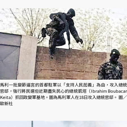
馬利一批變節逼宮的首都駐軍以「支持人民起義」為由，攻入總統
官邸，強行將民選但近期盡失民心的總統凱塔（Ibrahim Boubacar
Keïta）抓回政變軍基地。圖為馬利軍人在18日攻入總統官邸。 圖／
歐新社