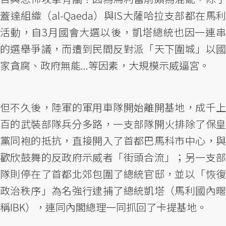
蓋達組織（al-Qaeda）與IS大薩哈拉支部都在馬利
活動，自3月國會大選以後，凱塔總統也因一連串
的選舉爭議，而遭到民間反對派「天下圍城」以國
家貪腐、政府無能...等因素，大規模示威逼宮。
但不久後，陸軍的軍用車隊開始離開基地，成千上
百的武裝部隊兵分多路，一支部隊開火排除了保皇
黨同袍的抵抗，直接開入了首都巴馬科市中心，與
歡欣鼓舞的反政府示威者「街頭合流」；另一支部
隊則停在了首都北郊包圍了總統官邸，並以「恢復
政治秩序」為名強行逮捕了總統凱塔（馬利國內暱
稱IBK），連同內閣總理一同抓回了卡提基地。