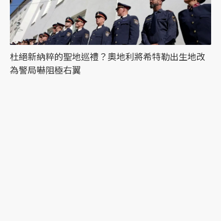
杜絕新納粹的聖地巡禮？奧地利將希特勒出生地改
為警局嚇阻極右翼
最新文章