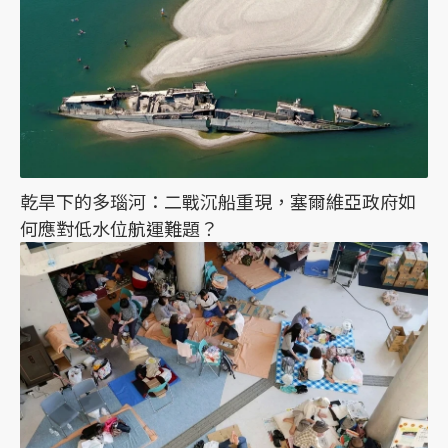
乾旱下的多瑙河：二戰沉船重現，塞爾維亞政府如
何應對低水位航運難題？