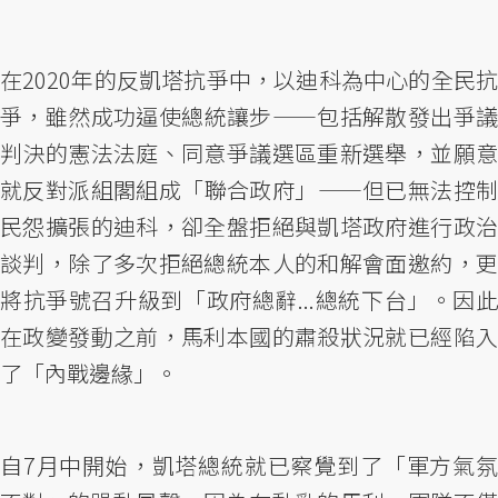
在2020年的反凱塔抗爭中，以迪科為中心的全民抗
爭，雖然成功逼使總統讓步——包括解散發出爭議
判決的憲法法庭、同意爭議選區重新選舉，並願意
就反對派組閣組成「聯合政府」——但已無法控制
民怨擴張的迪科，卻全盤拒絕與凱塔政府進行政治
談判，除了多次拒絕總統本人的和解會面邀約，更
將抗爭號召升級到「政府總辭...總統下台」。因此
在政變發動之前，馬利本國的肅殺狀況就已經陷入
了「內戰邊緣」。
自7月中開始，凱塔總統就已察覺到了「軍方氣氛