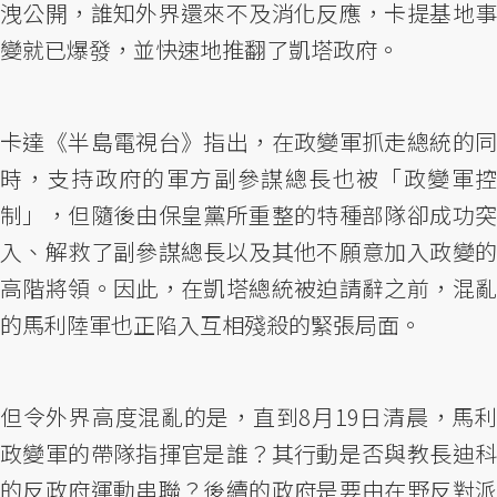
洩公開，誰知外界還來不及消化反應，卡提基地事
變就已爆發，並快速地推翻了凱塔政府。
卡達《半島電視台》指出，在政變軍抓走總統的同
時，支持政府的軍方副參謀總長也被「政變軍控
制」，但隨後由保皇黨所重整的特種部隊卻成功突
入、解救了副參謀總長以及其他不願意加入政變的
高階將領。因此，在凱塔總統被迫請辭之前，混亂
的馬利陸軍也正陷入互相殘殺的緊張局面。
但令外界高度混亂的是，直到8月19日清晨，馬利
政變軍的帶隊指揮官是誰？其行動是否與教長迪科
的反政府運動串聯？後續的政府是要由在野反對派