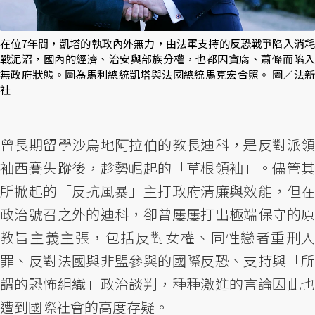
在位7年間，凱塔的執政內外無力，由法軍支持的反恐戰爭陷入消耗
戰泥沼，國內的經濟、治安與部族分權，也都因貪腐、蕭條而陷入
無政府狀態。圖為馬利總統凱塔與法國總統馬克宏合照。 圖／法新
社
曾長期留學沙烏地阿拉伯的教長迪科，是反對派領
袖西賽失蹤後，趁勢崛起的「草根領袖」。儘管其
所掀起的「反抗風暴」主打政府清廉與效能，但在
政治號召之外的迪科，卻曾屢屢打出極端保守的原
教旨主義主張，包括反對女權、同性戀者重刑入
罪、反對法國與非盟參與的國際反恐、支持與「所
謂的恐怖組織」政治談判，種種激進的言論因此也
遭到國際社會的高度存疑。