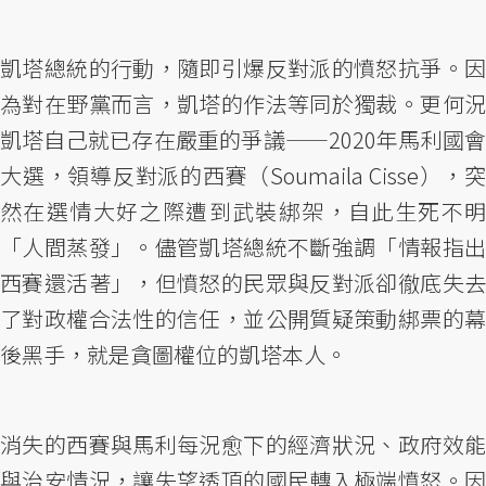
凱塔總統的行動，隨即引爆反對派的憤怒抗爭。因
為對在野黨而言，凱塔的作法等同於獨裁。更何況
凱塔自己就已存在嚴重的爭議——2020年馬利國會
大選，領導反對派的西賽（Soumaila Cisse），突
然在選情大好之際遭到武裝綁架，自此生死不明
「人間蒸發」。儘管凱塔總統不斷強調「情報指出
西賽還活著」，但憤怒的民眾與反對派卻徹底失去
了對政權合法性的信任，並公開質疑策動綁票的幕
後黑手，就是貪圖權位的凱塔本人。
消失的西賽與馬利每況愈下的經濟狀況、政府效能
與治安情況，讓失望透頂的國民轉入極端憤怒。因