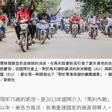
軍隊叛變並抓走總統的消息，在馬利首都街區引發了歡天喜地的全
民慶祝；但國際社會上，對於馬利援助最深的非洲聯盟（AU）與歐
盟（EU），都在第一時間發出了「對於軍事政變的嚴厲譴責」。 圖
／歐新社
現年75歲的凱塔，是2013年國際介入「馬利內戰」
以來，被各方推派、負責重建國家的過渡領導人。