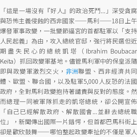
「這是一場沒有『好人』的政治死鬥...」深受貪腐
與恐怖主義侵蝕的西非國家——馬利——18日上午
爆發軍事政變，一批變節逼宮的首都駐軍以「支持
人民起義」為由，攻入總統官邸，強行將民選但近
期盡失民心的總統凱塔（Ibrahim Boubacar
Keïta）抓回政變軍基地。儘管馬利軍中的保皇派隨
即與政變軍激烈交火，
非洲
聯盟、西非經濟共
體、歐盟、聯合國，以及駐軍5,000人反恐的法國
政府，全對馬利政變抱持著譴責與反對的態度。然
而總理一同被軍隊抓走的凱塔總統，卻公開宣佈
「自己已經解散政府、解散國會...並辭去總統職
位」，新聞傳出國際一片錯愕，但首都巴馬科街上
卻是歡欣鼓舞——哪怕整起政變牽扯的不僅是軍人