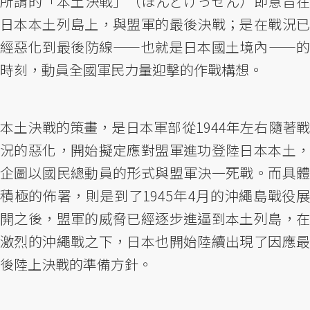
所謂的「本土決戰」（ほんどけっせん）即意旨在
日本本土列島上，與盟軍的最後決戰；是在戰況已
經惡化到最後防線——也就是日本國土境內——的
時刻，動員全國軍民力量迎擊的作戰構想。
本土決戰的策畫，是日本軍部從1944年左右隨著戰
況的惡化，開始擬定應對盟軍進功登陸日本本土，
企圖以國民總動員的形式與盟軍決一死戰。而具體
積極的佈署，則是到了1945年4月的沖繩島戰役展
開之後，盟軍的威脅已經逐步進逼到本土列島，在
激烈的沖繩戰之下，日本也開始陸續出現了因應最
後陸上決戰的準備方針。