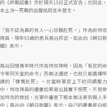
的《終戰詔書》亦於隔天15日正式宣告；也因此，
本土決一死戰的血腥結局並未發生。
「我不認為真的有人一心甘願赴死。」作為前特攻
隊員、現年93歲的老兵鳥谷邦武，如此向《朝日新
聞》表示。
鳥谷回憶青年時代作為特攻隊時，因為「長官的命
令等同天皇的命令」而無法違逆，也就只能選擇所
謂的「慷慨赴死」。在當時軍官上下的同調壓力
中，特攻隊員的遺書如果寫出其實不想死、不想參
加特攻的敘述，在軍中審查下根本無法寄到親人手
中；鳥谷向《朝日新聞》表示，自己的遺書是白紙