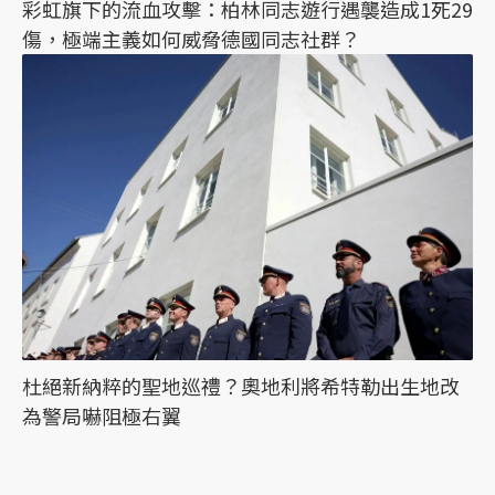
彩虹旗下的流血攻擊：柏林同志遊行遇襲造成1死29
傷，極端主義如何威脅德國同志社群？
杜絕新納粹的聖地巡禮？奧地利將希特勒出生地改
為警局嚇阻極右翼