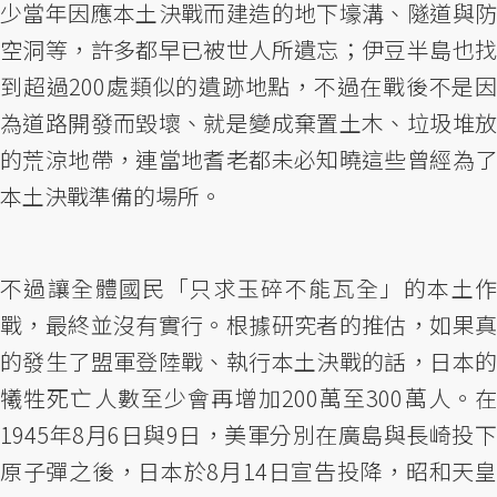
少當年因應本土決戰而建造的地下壕溝、隧道與防
空洞等，許多都早已被世人所遺忘；伊豆半島也找
到超過200處類似的遺跡地點，不過在戰後不是因
為道路開發而毀壞、就是變成棄置土木、垃圾堆放
的荒涼地帶，連當地耆老都未必知曉這些曾經為了
本土決戰準備的場所。
不過讓全體國民「只求玉碎不能瓦全」的本土作
戰，最終並沒有實行。根據研究者的推估，如果真
的發生了盟軍登陸戰、執行本土決戰的話，日本的
犧牲死亡人數至少會再增加200萬至300萬人。在
1945年8月6日與9日，美軍分別在廣島與長崎投下
原子彈之後，日本於8月14日宣告投降，昭和天皇