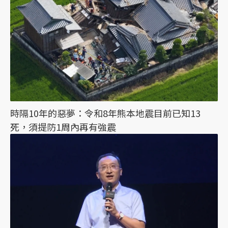
時隔10年的惡夢：令和8年熊本地震目前已知13
死，須提防1周內再有強震