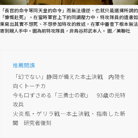
「長官的命令等同天皇的命令」而無法違逆，也就只能選擇所謂的
「慷慨赴死」。在當時軍官上下的同調壓力中，特攻隊員的遺書如
果寫出其實不想死、不想參加特攻的敘述，在軍中審查下根本無法
寄到親人手中。圖為前特攻隊員，非鳥谷邦武本人。 圖／美聯社
推薦閱讀
「幻でない」静岡が備えた本土決戦 内陸を
向くトーチカ
今も口ずさめる「三勇士の歌」 93歳の元特
攻兵
火炎瓶・ゲリラ戦…本土決戦、指南した新
聞 研究者復刻