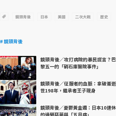
鏡頭背後
日本
美國
二次大戰
歷史
# 鏡頭背後
鏡頭背後／攻打病院的暴民謊言？巴
黎五一的「硝石庫醫院事件」
鏡頭背後／征服者的血脈：拿破崙逝
世198年，繼承者王子現身
鏡頭背後／憂鬱黃金週：日本10連休
的過勞惡夢與「五月病」