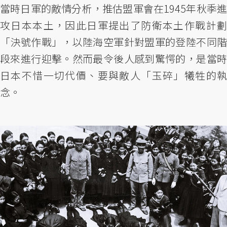
當時日軍的敵情分析，推估盟軍會在1945年秋季進
攻日本本土，因此日軍提出了防衛本土作戰計劃
「決號作戰」，以陸海空軍針對盟軍的登陸不同階
段來進行迎擊。然而最令後人感到驚愕的，是當時
日本不惜一切代價、要與敵人「玉碎」犧牲的執
念。