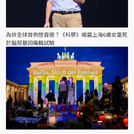
為拚全球首例想昏頭？《科學》揭露上海6歲女童死
於腦部基因編輯試驗