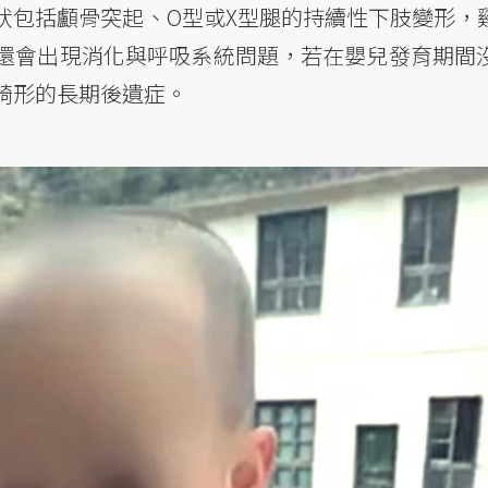
狀包括顱骨突起、O型或X型腿的持續性下肢變形，
還會出現消化與呼吸系統問題，若在嬰兒發育期間
畸形的長期後遺症。