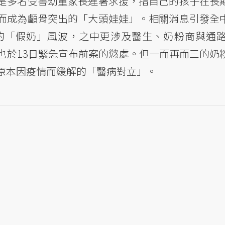
是多名受害幼童家長連署求援，指自己的孩子在長
而成為顱骨突出的「大頭娃娃」。相關消息引發全
的「假奶」風波，之中更涉及醫生、奶粉商與通
也於13日緊急宣布前案的懲處。但一而再而三的奶
原本因疫情而緩解的「醫病對立」。