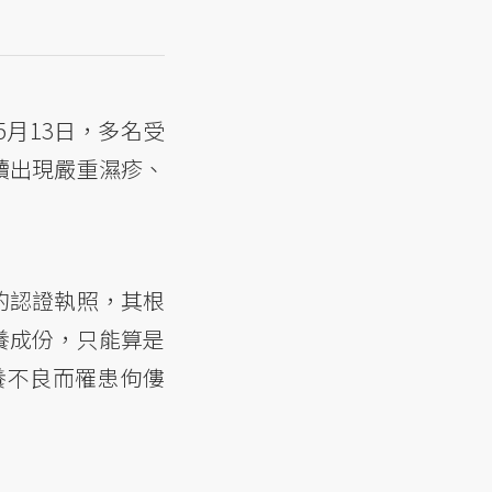
月13日，多名受
續出現嚴重濕疹、
的認證執照，其根
養成份，只能算是
養不良而罹患佝僂