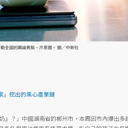
動全國的輿論焦點。示意圖。 圖／中新社
案」挖出的黑心產業鏈
假奶』？」中國湖南省的郴州市，本周因市內爆出多