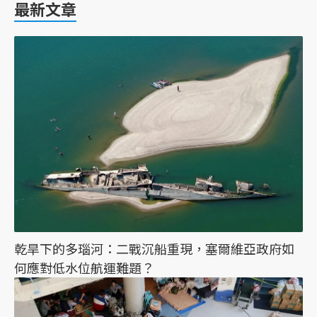
最新文章
乾旱下的多瑙河：二戰沉船重現，塞爾維亞政府如
何應對低水位航運難題？