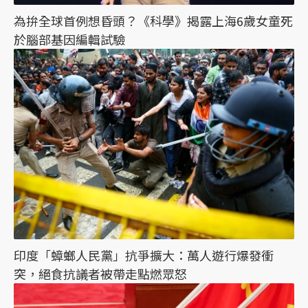
為拚全球首例想昏頭？《科學》揭露上海6歲女童死
於腦部基因編輯試驗
印度「蟑螂人民黨」抗爭擴大：萬人遊行爆發衝
突，絕食抗議者被帶走點燃眾怒