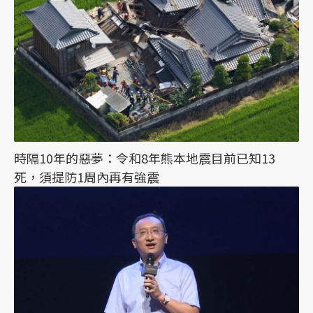
時隔10年的惡夢：令和8年熊本地震目前已知13
死，須提防1周內再有強震