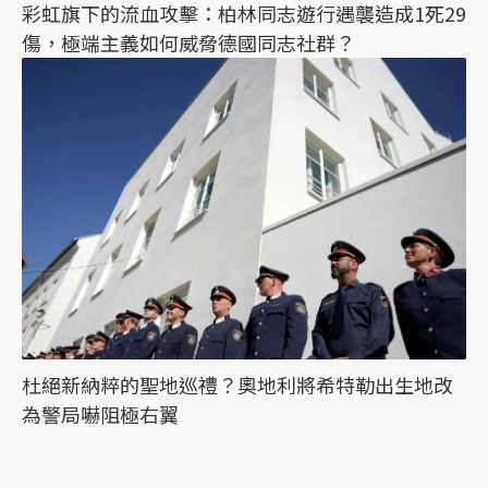
彩虹旗下的流血攻擊：柏林同志遊行遇襲造成1死29
傷，極端主義如何威脅德國同志社群？
杜絕新納粹的聖地巡禮？奧地利將希特勒出生地改
為警局嚇阻極右翼