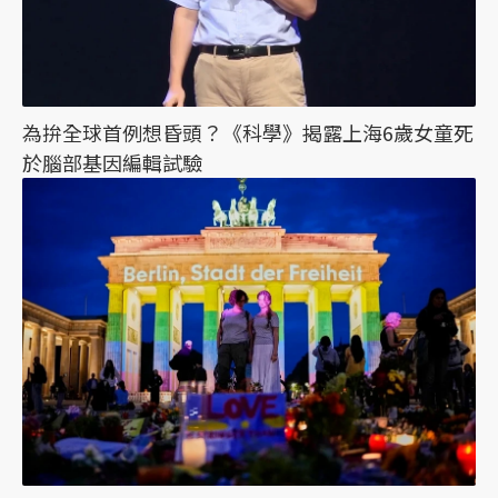
為拚全球首例想昏頭？《科學》揭露上海6歲女童死
於腦部基因編輯試驗