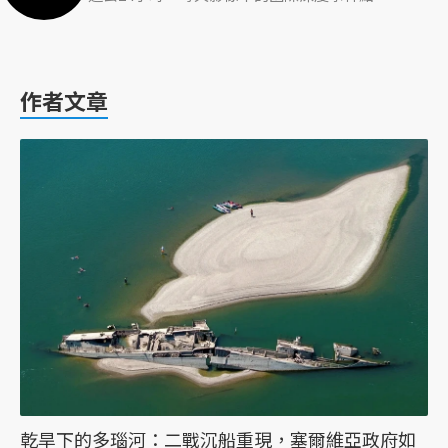
作者文章
乾旱下的多瑙河：二戰沉船重現，塞爾維亞政府如