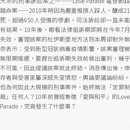
大宗的刑事訴訟案之一——Love Parade 電音節踩
踏命案——2010年時因為嚴重推擠人踩人，釀成21
死、超過650人受傷的慘劇，司法訴訟卻一直未能
有結果。10年後，眼看法律追訴期即將在今年7月
失效，審理該案的杜伊斯堡地方法院本周卻對外無
奈表示：受到新型冠狀病毒疫情影響，該案審理被
無限期推遲，要趕在追訴期失效前做出審判，幾乎
不可能，因此提議該案就此終結。消息傳出後，倖
存者與受害家屬深感失望憤怒，輿論更議論紛紛。
但為何如此大規模的刑事案件，始終無法「定罪制
裁」任何人？10年前曾經象徵「愛與和平」的Love
Parade，究竟發生了什麼事？